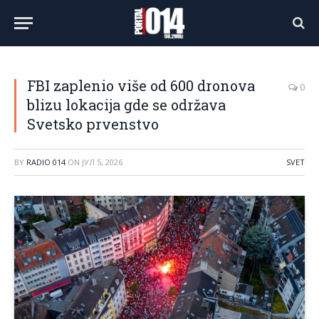
FBI zaplenio više od 600 dronova
0
blizu lokacija gde se održava
Svetsko prvenstvo
BY
RADIO 014
ON
ЈУЛ 5, 2026
SVET