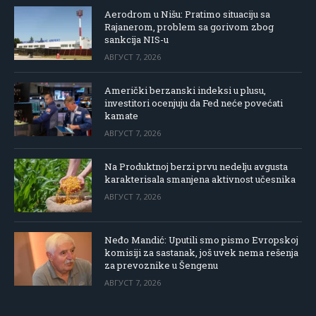
Aerodrom u Nišu: Pratimo situaciju sa
Rajanerom, problem sa gorivom zbog
sankcija NIS-u
АВГУСТ 7, 2026
Američki berzanski indeksi u plusu,
investitori ocenjuju da Fed neće povećati
kamate
АВГУСТ 7, 2026
Na Produktnoj berzi prvu nedelju avgusta
karakterisala smanjena aktivnost učesnika
АВГУСТ 7, 2026
Neđo Mandić: Uputili smo pismo Evropskoj
komisiji za sastanak, još uvek nema rešenja
za prevoznike u Šengenu
АВГУСТ 7, 2026