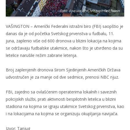
Foto: dpa via AP/Christoph Reichwein
VAŠINGTON – Američki Federalni istražni biro (FBI) saopštio je
danas da je od početka Svetskog prvenstva u fudbalu, 11.
juna, zaplenio više od 600 dronova u blizini lokacija na kojima
se održavaju fudbalske utakmice, nakon što je utvrđeno da su
letelice narušile režim zabrane letenja.
Broj zaplenjenih dronova širom Sjedinjenih Američkih Država
udvostručen je za manje od dve sedmice, prenosi NBC njuz.
FBI, zajedno sa ovlašćenim operaterima lokalnih i saveznih
policijskih službi, prati aktivnosti bespilotnih letelica u blizini
stadiona na kojima se igraju utakmice Svetskog prvenstva, kao
i na lokacijama na kojima se organizuju okupljanja navijača.
Izvor: Tanjug