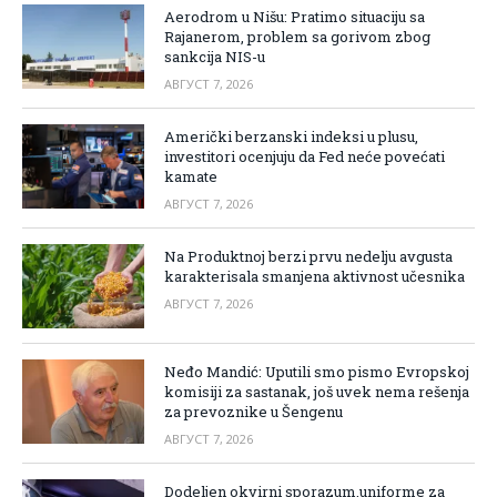
Aerodrom u Nišu: Pratimo situaciju sa
Rajanerom, problem sa gorivom zbog
sankcija NIS-u
АВГУСТ 7, 2026
Američki berzanski indeksi u plusu,
investitori ocenjuju da Fed neće povećati
kamate
АВГУСТ 7, 2026
Na Produktnoj berzi prvu nedelju avgusta
karakterisala smanjena aktivnost učesnika
АВГУСТ 7, 2026
Neđo Mandić: Uputili smo pismo Evropskoj
komisiji za sastanak, još uvek nema rešenja
za prevoznike u Šengenu
АВГУСТ 7, 2026
Dodeljen okvirni sporazum,uniforme za