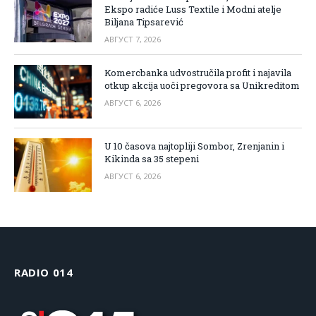
Ekspo radiće Luss Textile i Modni atelje
Biljana Tipsarević
АВГУСТ 7, 2026
Komercbanka udvostručila profit i najavila
otkup akcija uoči pregovora sa Unikreditom
АВГУСТ 6, 2026
U 10 časova najtopliji Sombor, Zrenjanin i
Kikinda sa 35 stepeni
АВГУСТ 6, 2026
RADIO 014