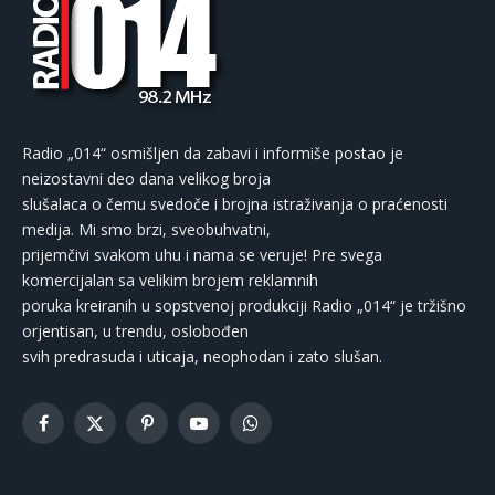
Radio „014“ osmišljen da zabavi i informiše postao je
neizostavni deo dana velikog broja
slušalaca o čemu svedoče i brojna istraživanja o praćenosti
medija. Mi smo brzi, sveobuhvatni,
prijemčivi svakom uhu i nama se veruje! Pre svega
komercijalan sa velikim brojem reklamnih
poruka kreiranih u sopstvenoj produkciji Radio „014“ je tržišno
orjentisan, u trendu, oslobođen
svih predrasuda i uticaja, neophodan i zato slušan.
Facebook
X
Pinterest
YouTube
WhatsApp
(Twitter)