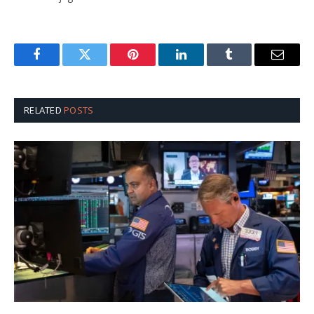
Facebook
Twitter
Pinterest
LinkedIn
Tumblr
Email
RELATED
POSTS