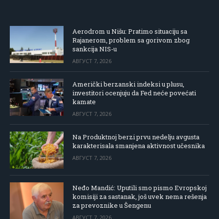
(Twitter)
Aerodrom u Nišu: Pratimo situaciju sa
Rajanerom, problem sa gorivom zbog
sankcija NIS-u
АВГУСТ 7, 2026
Američki berzanski indeksi u plusu,
investitori ocenjuju da Fed neće povećati
kamate
АВГУСТ 7, 2026
Na Produktnoj berzi prvu nedelju avgusta
karakterisala smanjena aktivnost učesnika
АВГУСТ 7, 2026
Neđo Mandić: Uputili smo pismo Evropskoj
komisiji za sastanak, još uvek nema rešenja
za prevoznike u Šengenu
АВГУСТ 7, 2026