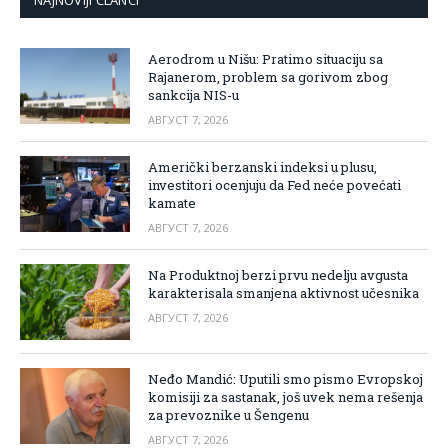
Aerodrom u Nišu: Pratimo situaciju sa
Rajanerom, problem sa gorivom zbog
sankcija NIS-u
АВГУСТ 7, 2026
Američki berzanski indeksi u plusu,
investitori ocenjuju da Fed neće povećati
kamate
АВГУСТ 7, 2026
Na Produktnoj berzi prvu nedelju avgusta
karakterisala smanjena aktivnost učesnika
АВГУСТ 7, 2026
Neđo Mandić: Uputili smo pismo Evropskoj
komisiji za sastanak, još uvek nema rešenja
za prevoznike u Šengenu
АВГУСТ 7, 2026