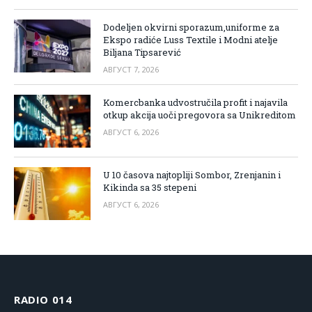
Dodeljen okvirni sporazum,uniforme za
Ekspo radiće Luss Textile i Modni atelje
Biljana Tipsarević
АВГУСТ 7, 2026
Komercbanka udvostručila profit i najavila
otkup akcija uoči pregovora sa Unikreditom
АВГУСТ 6, 2026
U 10 časova najtopliji Sombor, Zrenjanin i
Kikinda sa 35 stepeni
АВГУСТ 6, 2026
RADIO 014