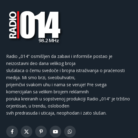
Radio „014“ osmišljen da zabavi i informiše postao je
neizostavni deo dana velikog broja
slušalaca o čemu svedoče i brojna istraživanja o praćenosti
medija. Mi smo brzi, sveobuhvatni,
prijemčivi svakom uhu i nama se veruje! Pre svega
komercijalan sa velikim brojem reklamnih
poruka kreiranih u sopstvenoj produkciji Radio „014“ je tržišno
orjentisan, u trendu, oslobođen
svih predrasuda i uticaja, neophodan i zato slušan.
Facebook
X
Pinterest
YouTube
WhatsApp