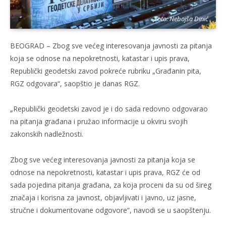
Foto: Nebojša Dinić
BEOGRAD – Zbog sve većeg interesovanja javnosti za pitanja
koja se odnose na nepokretnosti, katastar i upis prava,
Republički geodetski zavod pokreće rubriku „Građanin pita,
RGZ odgovara“, saopštio je danas RGZ.
„Republički geodetski zavod je i do sada redovno odgovarao
na pitanja građana i pružao informacije u okviru svojih
zakonskih nadležnosti.
Zbog sve većeg interesovanja javnosti za pitanja koja se
odnose na nepokretnosti, katastar i upis prava, RGZ će od
sada pojedina pitanja građana, za koja proceni da su od šireg
značaja i korisna za javnost, objavljivati i javno, uz jasne,
stručne i dokumentovane odgovore“, navodi se u saopštenju.