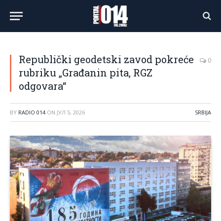
Republički geodetski zavod pokreće
0
rubriku „Građanin pita, RGZ
odgovara“
BY
RADIO 014
ON
ЈУЛ 5, 2026
SRBIJA