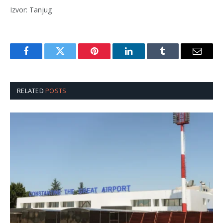
Izvor: Tanjug
Facebook
Twitter
Pinterest
LinkedIn
Tumblr
Email
RELATED
POSTS