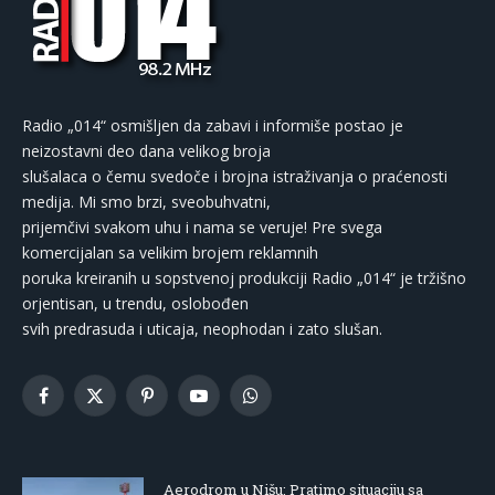
Radio „014“ osmišljen da zabavi i informiše postao je
neizostavni deo dana velikog broja
slušalaca o čemu svedoče i brojna istraživanja o praćenosti
medija. Mi smo brzi, sveobuhvatni,
prijemčivi svakom uhu i nama se veruje! Pre svega
komercijalan sa velikim brojem reklamnih
poruka kreiranih u sopstvenoj produkciji Radio „014“ je tržišno
orjentisan, u trendu, oslobođen
svih predrasuda i uticaja, neophodan i zato slušan.
Facebook
X
Pinterest
YouTube
WhatsApp
(Twitter)
Aerodrom u Nišu: Pratimo situaciju sa