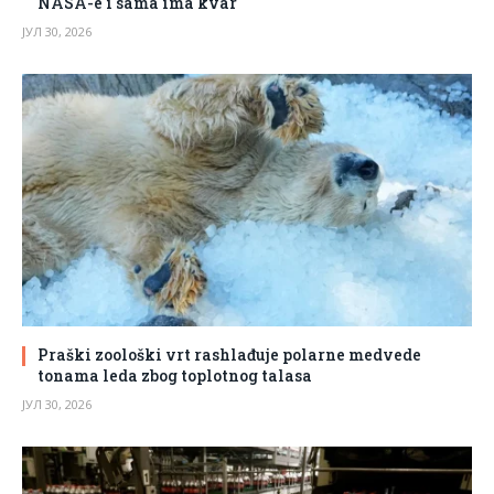
NASA-e i sama ima kvar
ЈУЛ 30, 2026
Praški zoološki vrt rashlađuje polarne medvede
tonama leda zbog toplotnog talasa
ЈУЛ 30, 2026