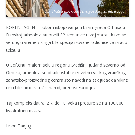
Foto: Shutterstock.com/Dragos Asaftei, ilustracija
KOPENHAGEN – Tokom iskopavanja u blizini grada Orhusa u
Danskoj arheolozi su otkrili 82 zemunice u kojima su, kako se
veruje, u vreme vikinga bile specijalizovane radionice za izradu
tekstila.
U Seftenu, malom selu u regionu Središnji Jutland severno od
Orhusa, arheolozi su otkrili ostatke izuzetno velikog vikinškog
zanatsko-proizvodnog centra što navodi na zaključak da vikinzi
nisu bili samo ratnički narod, prenosi Euronjuz.
Taj kompleks datira iz 7. do 10. veka i prostire se na 100.000
kvadratnih metara.
Izvor: Tanjug