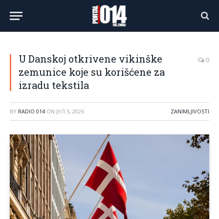
U Danskoj otkrivene vikinške
0
zemunice koje su korišćene za
izradu tekstila
BY
RADIO 014
ON
ЈУЛ 5, 2026
ZANIMLJIVOSTI