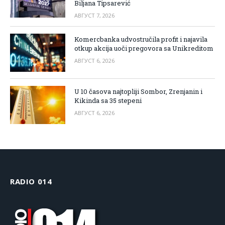
Biljana Tipsarević
АВГУСТ 7, 2026
Komercbanka udvostručila profit i najavila
otkup akcija uoči pregovora sa Unikreditom
АВГУСТ 6, 2026
U 10 časova najtopliji Sombor, Zrenjanin i
Kikinda sa 35 stepeni
АВГУСТ 6, 2026
RADIO 014