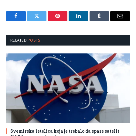
Facebook
Twitter
Pinterest
LinkedIn
Tumblr
Email
RELATED
POSTS
Svemirska letelica koja je trebalo da spase satelit