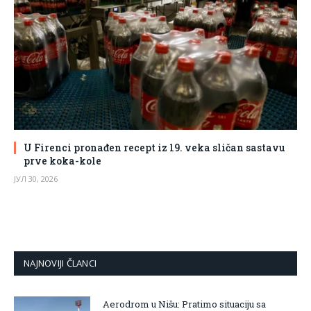
U Firenci pronađen recept iz 19. veka sličan sastavu
prve koka-kole
ЈУЛ 30, 2026
NAJNOVIJI ČLANCI
Aerodrom u Nišu: Pratimo situaciju sa