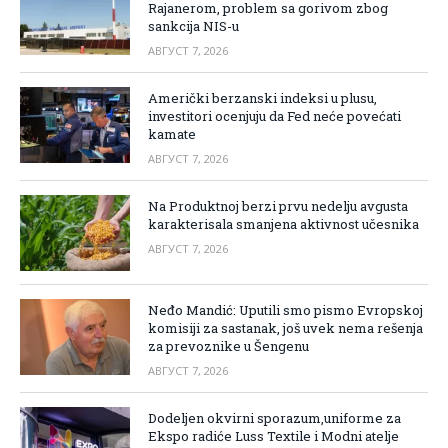
Rajanerom, problem sa gorivom zbog
sankcija NIS-u
АВГУСТ 7, 2026
Američki berzanski indeksi u plusu,
investitori ocenjuju da Fed neće povećati
kamate
АВГУСТ 7, 2026
Na Produktnoj berzi prvu nedelju avgusta
karakterisala smanjena aktivnost učesnika
АВГУСТ 7, 2026
Neđo Mandić: Uputili smo pismo Evropskoj
komisiji za sastanak, još uvek nema rešenja
za prevoznike u Šengenu
АВГУСТ 7, 2026
Dodeljen okvirni sporazum,uniforme za
Ekspo radiće Luss Textile i Modni atelje