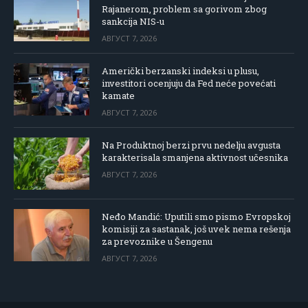
Rajanerom, problem sa gorivom zbog
sankcija NIS-u
АВГУСТ 7, 2026
Američki berzanski indeksi u plusu,
investitori ocenjuju da Fed neće povećati
kamate
АВГУСТ 7, 2026
Na Produktnoj berzi prvu nedelju avgusta
karakterisala smanjena aktivnost učesnika
АВГУСТ 7, 2026
Neđo Mandić: Uputili smo pismo Evropskoj
komisiji za sastanak, još uvek nema rešenja
za prevoznike u Šengenu
АВГУСТ 7, 2026