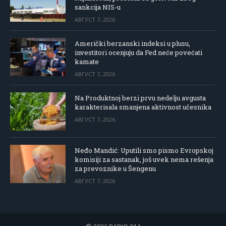
sankcija NIS-u
АВГУСТ 7, 2026
Američki berzanski indeksi u plusu,
investitori ocenjuju da Fed neće povećati
kamate
АВГУСТ 7, 2026
Na Produktnoj berzi prvu nedelju avgusta
karakterisala smanjena aktivnost učesnika
АВГУСТ 7, 2026
Neđo Mandić: Uputili smo pismo Evropskoj
komisiji za sastanak, još uvek nema rešenja
za prevoznike u Šengenu
АВГУСТ 7, 2026