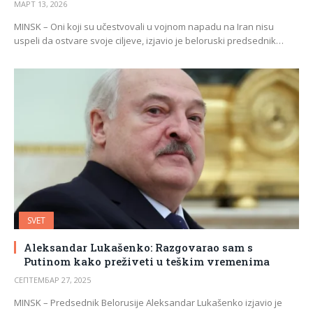
МАРТ 13, 2026
MINSK – Oni koji su učestvovali u vojnom napadu na Iran nisu
uspeli da ostvare svoje ciljeve, izjavio je beloruski predsednik…
SVET
Aleksandar Lukašenko: Razgovarao sam s
Putinom kako preživeti u teškim vremenima
СЕПТЕМБАР 27, 2025
MINSK – Predsednik Belorusije Aleksandar Lukašenko izjavio je