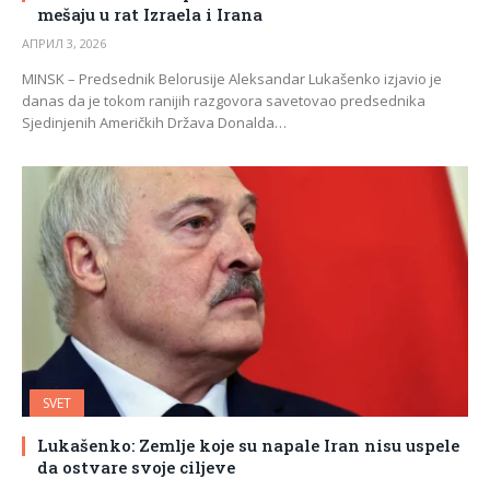
mešaju u rat Izraela i Irana
АПРИЛ 3, 2026
MINSK – Predsednik Belorusije Aleksandar Lukašenko izjavio je
danas da je tokom ranijih razgovora savetovao predsednika
Sjedinjenih Američkih Država Donalda…
SVET
Lukašenko: Zemlje koje su napale Iran nisu uspele
da ostvare svoje ciljeve