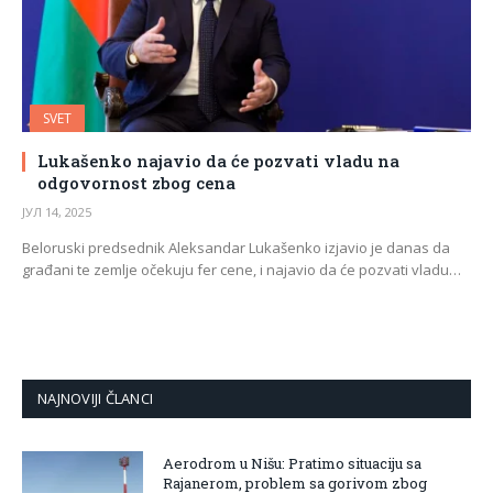
SVET
Lukašenko najavio da će pozvati vladu na
odgovornost zbog cena
ЈУЛ 14, 2025
Beloruski predsednik Aleksandar Lukašenko izjavio je danas da
građani te zemlje očekuju fer cene, i najavio da će pozvati vladu…
NAJNOVIJI ČLANCI
Aerodrom u Nišu: Pratimo situaciju sa
Rajanerom, problem sa gorivom zbog