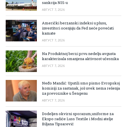
sankcija NIS-u
АВГУСТ 7, 2026
Američki berzanski indeksi u plusu,
investitori ocenjuju da Fed neće povećati
kamate
АВГУСТ 7, 2026
Na Produktnoj berzi prvu nedelju avgusta
karakterisala smanjena aktivnost učesnika
АВГУСТ 7, 2026
Neđo Mandić: Uputili smo pismo Evropskoj
komisiji za sastanak, još uvek nema rešenja
za prevoznike u Šengenu
АВГУСТ 7, 2026
Dodeljen okvirni sporazum,uniforme za
Ekspo radiće Luss Textile i Modni atelje
Biljana Tipsarević