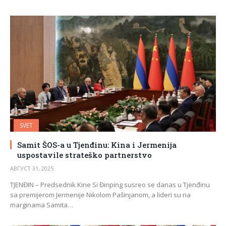
SVET
Samit ŠOS-a u Tjenđinu: Kina i Jermenija
uspostavile strateško partnerstvo
АВГУСТ 31, 2025
TJENĐIN – Predsednik Kine Si Đinping susreo se danas u Tjenđinu
sa premijerom Jermenije Nikolom Pašinjanom, a lideri su na
marginama Samita…