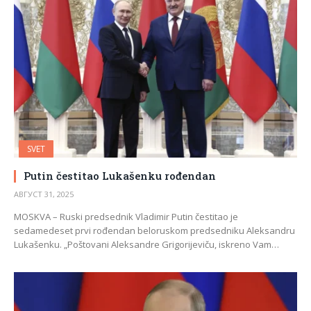
SVET
Putin čestitao Lukašenku rođendan
АВГУСТ 31, 2025
MOSKVA – Ruski predsednik Vladimir Putin čestitao je
sedamedeset prvi rođendan beloruskom predsedniku Aleksandru
Lukašenku. „Poštovani Aleksandre Grigorijeviču, iskreno Vam…