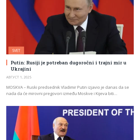
SVET
Putin: Rusiji je potreban dugoročni i trajni mir u
Ukrajini
АВГУСТ 1, 2025
MOSKVA – Ruski predsednik Vladimir Putin izjavio je danas da se
nada da će mirovni pregovori između Moskve i Kijeva biti…