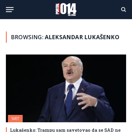
BROWSING:
ALEKSANDAR LUKAŠENKO
SVET
Lukašenko: Trampu sam savetovao da se SAD ne