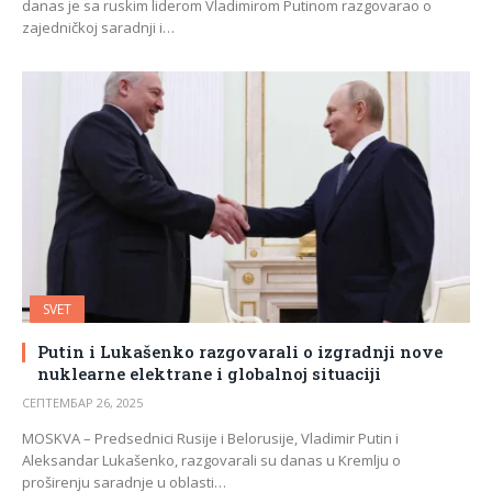
danas je sa ruskim liderom Vladimirom Putinom razgovarao o
zajedničkoj saradnji i…
SVET
Putin i Lukašenko razgovarali o izgradnji nove
nuklearne elektrane i globalnoj situaciji
СЕПТЕМБАР 26, 2025
MOSKVA – Predsednici Rusije i Belorusije, Vladimir Putin i
Aleksandar Lukašenko, razgovarali su danas u Kremlju o
proširenju saradnje u oblasti…