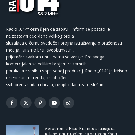
Radio „014“ osmišljen da zabavi i informiše postao je
neizostavni deo dana velikog broja
slušalaca o čemu svedoče i brojna istraživanja o praćenosti
medija. Mi smo brzi, sveobuhvatni,
prijemčivi svakom uhu i nama se veruje! Pre svega
komercijalan sa velikim brojem reklamnih
poruka kreiranih u sopstvenoj produkciji Radio „014“ je tržišno
orjentisan, u trendu, oslobođen
svih predrasuda i uticaja, neophodan i zato slušan.
Facebook
X
Pinterest
YouTube
WhatsApp
(Twitter)
Aerodrom u Nišu: Pratimo situaciju sa
Rajanerom, problem sa gorivom zbog