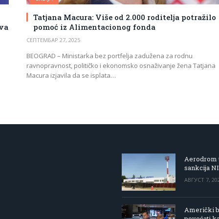
Tatjana Macura: Više od 2.000 roditelja potražilo
eva
pomoć iz Alimentacionog fonda
СЕПТЕМБАР 27, 2025
BEOGRAD – Ministarka bez portfelja zadužena za rodnu
ravnopravnost, političko i ekonomsko osnaživanje žena Tatjana
Macura izjavila da se isplata…
Aerodrom u
sankcija N
АВГУСТ 7, 20
Američki be
povećati k