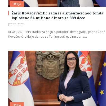
SRBIJA
Žarić Kovačević: Do sada iz alimentacionog fonda
isplaćeno 54 miliona dinara za 889 dece
ЈУЛ 20, 2026
BEOGRAD – Ministarka za brigu o porodici i demografiju Jelena Žarić
Kovačević rekla je danas za Tanjug uoči godinu dana…
SRBIJA