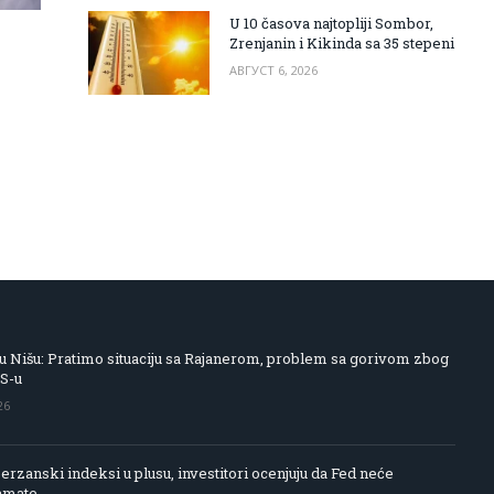
U 10 časova najtopliji Sombor,
Zrenjanin i Kikinda sa 35 stepeni
АВГУСТ 6, 2026
 Nišu: Pratimo situaciju sa Rajanerom, problem sa gorivom zbog
IS-u
26
rzanski indeksi u plusu, investitori ocenjuju da Fed neće
amate