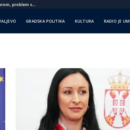
Aerodrom u Nišu: Pratimo situaciju sa Rajanerom, problem sa gorivom zbog sankcija NIS-u
VALJEVO
GRADSKA POLITIKA
KULTURA
RADIO JE U