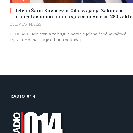
Jelena Žarić Kovačević: Od usvajanja Zakona o
alimentacionom fondu isplaćeno više od 280 zaht
ДЕЦЕМБАР 14, 2025
BEOGRAD – Ministarka za brigu o porodici Jelena Žarić Kovačević
izjavila je danas da je od juna od kada je…
RADIO 014