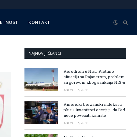
METNOST
KONTAKT
NAJNOVIJI ČLANCI
Aerodrom u Nišu: Pratimo
situaciju sa Rajanerom, problem
sa gorivom zbog sankcija NIS-u
АВГУСТ 7, 2026
Američki berzanski indeksi u
plusu, investitori ocenjuju da Fed
neće povećati kamate
АВГУСТ 7, 2026