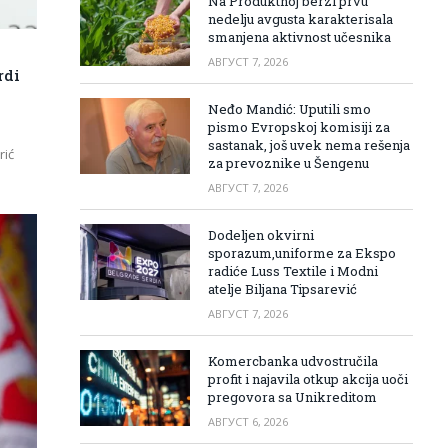
Na Produktnoj berzi prvu
nedelju avgusta karakterisala
smanjena aktivnost učesnika
АВГУСТ 7, 2026
rdi
Neđo Mandić: Uputili smo
pismo Evropskoj komisiji za
sastanak, još uvek nema rešenja
rić
za prevoznike u Šengenu
АВГУСТ 7, 2026
Dodeljen okvirni
sporazum,uniforme za Ekspo
radiće Luss Textile i Modni
atelje Biljana Tipsarević
АВГУСТ 7, 2026
Komercbanka udvostručila
profit i najavila otkup akcija uoči
pregovora sa Unikreditom
АВГУСТ 6, 2026