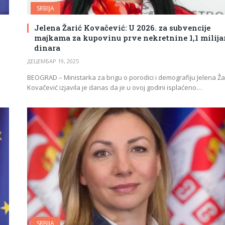
SRBIJA
Jelena Žarić Kovačević: U 2026. za subvencije
majkama za kupovinu prve nekretnine 1,1 milija
dinara
ДЕЦЕМБАР 19, 2025
BEOGRAD – Ministarka za brigu o porodici i demografiju Jelena Ža
Kovačević izjavila je danas da je u ovoj godini isplaćeno…
SRBIJA