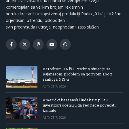
prijemčivi svakom uhu i nama se veruje! Pre svega
komercijalan sa velikim brojem reklamnih
poruka kreiranih u sopstvenoj produkciji Radio „014“ je tržišno
orjentisan, u trendu, oslobođen
svih predrasuda i uticaja, neophodan i zato slušan.
Facebook
X
Pinterest
YouTube
WhatsApp
(Twitter)
Aerodrom u Nišu: Pratimo situaciju sa
Rajanerom, problem sa gorivom zbog
sankcija NIS-u
АВГУСТ 7, 2026
Američki berzanski indeksi u plusu,
investitori ocenjuju da Fed neće povećati
kamate
АВГУСТ 7, 2026