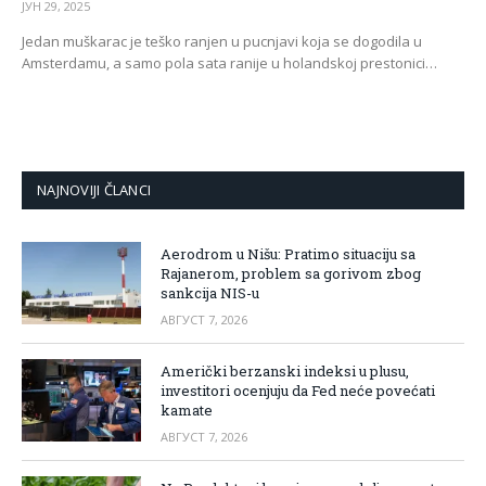
ЈУН 29, 2025
Jedan muškarac je teško ranjen u pucnjavi koja se dogodila u
Amsterdamu, a samo pola sata ranije u holandskoj prestonici…
NAJNOVIJI ČLANCI
Aerodrom u Nišu: Pratimo situaciju sa
Rajanerom, problem sa gorivom zbog
sankcija NIS-u
АВГУСТ 7, 2026
Američki berzanski indeksi u plusu,
investitori ocenjuju da Fed neće povećati
kamate
АВГУСТ 7, 2026