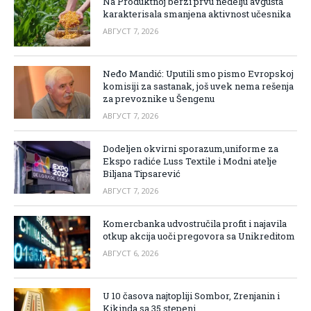
Na Produktnoj berzi prvu nedelju avgusta
karakterisala smanjena aktivnost učesnika
АВГУСТ 7, 2026
Neđo Mandić: Uputili smo pismo Evropskoj
komisiji za sastanak, još uvek nema rešenja
za prevoznike u Šengenu
АВГУСТ 7, 2026
Dodeljen okvirni sporazum,uniforme za
Ekspo radiće Luss Textile i Modni atelje
Biljana Tipsarević
АВГУСТ 7, 2026
Komercbanka udvostručila profit i najavila
otkup akcija uoči pregovora sa Unikreditom
АВГУСТ 6, 2026
U 10 časova najtopliji Sombor, Zrenjanin i
Kikinda sa 35 stepeni