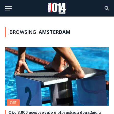
BROWSING:
AMSTERDAM
SVET
Oko 3.000 učestvovalo u plivačkom događaju u