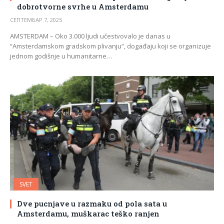
dobrotvorne svrhe u Amsterdamu
СЕПТЕМБАР 7, 2025
AMSTERDAM – Oko 3.000 ljudi učestvovalo je danas u
“Amsterdamskom gradskom plivanju“, događaju koji se organizuje
jednom godišnje u humanitarne…
SVET
Dve pucnjave u razmaku od pola sata u
Amsterdamu, muškarac teško ranjen