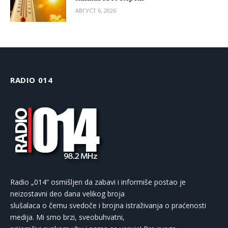
АВГУСТ 6, 2026
RADIO 014
Radio „014“ osmišljen da zabavi i informiše postao je
neizostavni deo dana velikog broja
slušalaca o čemu svedoče i brojna istraživanja o praćenosti
medija. Mi smo brzi, sveobuhvatni,