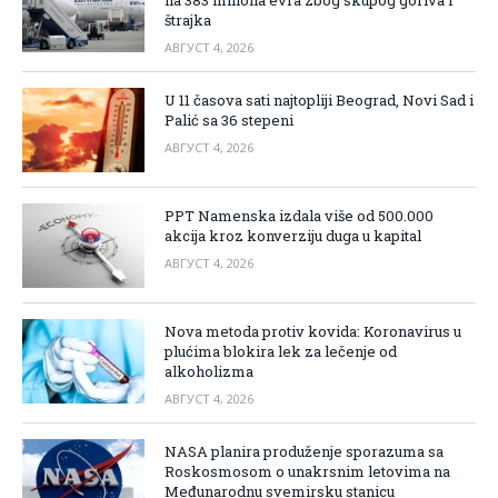
štrajka
АВГУСТ 4, 2026
U 11 časova sati najtopliji Beograd, Novi Sad i
Palić sa 36 stepeni
АВГУСТ 4, 2026
PPT Namenska izdala više od 500.000
akcija kroz konverziju duga u kapital
АВГУСТ 4, 2026
Nova metoda protiv kovida: Koronavirus u
plućima blokira lek za lečenje od
alkoholizma
АВГУСТ 4, 2026
NASA planira produženje sporazuma sa
Roskosmosom o unakrsnim letovima na
Međunarodnu svemirsku stanicu