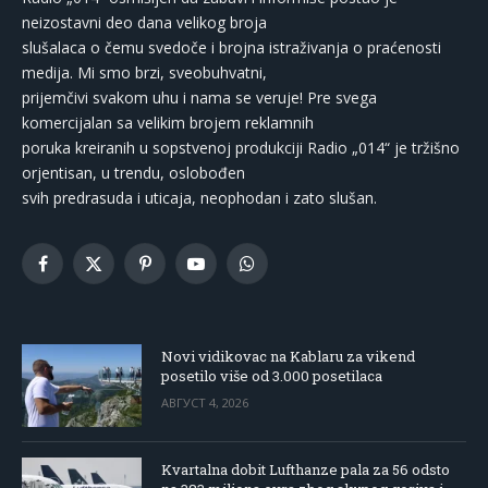
neizostavni deo dana velikog broja
slušalaca o čemu svedoče i brojna istraživanja o praćenosti
medija. Mi smo brzi, sveobuhvatni,
prijemčivi svakom uhu i nama se veruje! Pre svega
komercijalan sa velikim brojem reklamnih
poruka kreiranih u sopstvenoj produkciji Radio „014“ je tržišno
orjentisan, u trendu, oslobođen
svih predrasuda i uticaja, neophodan i zato slušan.
Facebook
X
Pinterest
YouTube
WhatsApp
(Twitter)
Novi vidikovac na Kablaru za vikend
posetilo više od 3.000 posetilaca
АВГУСТ 4, 2026
Kvartalna dobit Lufthanze pala za 56 odsto