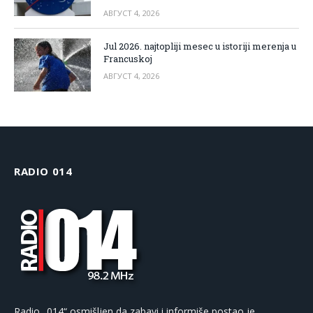
АВГУСТ 4, 2026
Jul 2026. najtopliji mesec u istoriji merenja u
Francuskoj
АВГУСТ 4, 2026
RADIO 014
Radio „014“ osmišljen da zabavi i informiše postao je