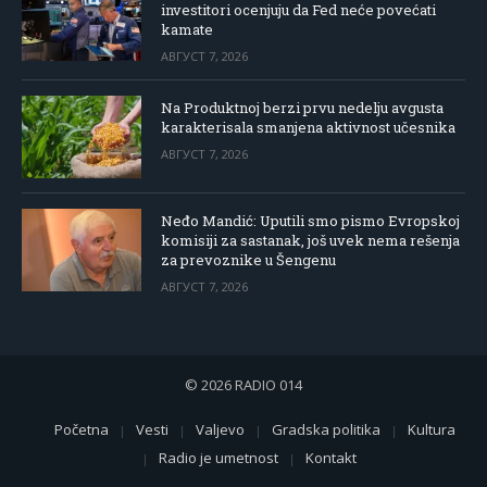
investitori ocenjuju da Fed neće povećati
kamate
АВГУСТ 7, 2026
Na Produktnoj berzi prvu nedelju avgusta
karakterisala smanjena aktivnost učesnika
АВГУСТ 7, 2026
Neđo Mandić: Uputili smo pismo Evropskoj
komisiji za sastanak, još uvek nema rešenja
za prevoznike u Šengenu
АВГУСТ 7, 2026
© 2026 RADIO 014
Početna
Vesti
Valjevo
Gradska politika
Kultura
Radio je umetnost
Kontakt