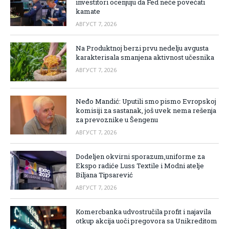
investitori ocenjuju da Fed neće povećati
kamate
АВГУСТ 7, 2026
Na Produktnoj berzi prvu nedelju avgusta
karakterisala smanjena aktivnost učesnika
АВГУСТ 7, 2026
Neđo Mandić: Uputili smo pismo Evropskoj
komisiji za sastanak, još uvek nema rešenja
za prevoznike u Šengenu
АВГУСТ 7, 2026
Dodeljen okvirni sporazum,uniforme za
Ekspo radiće Luss Textile i Modni atelje
Biljana Tipsarević
АВГУСТ 7, 2026
Komercbanka udvostručila profit i najavila
otkup akcija uoči pregovora sa Unikreditom