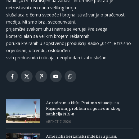
Radio „014“ osmišljen da zabavi i informiše postao je
neizostavni deo dana velikog broja
slušalaca o čemu svedoče i brojna istraživanja o praćenosti
medija. Mi smo brzi, sveobuhvatni,
prijemčivi svakom uhu i nama se veruje! Pre svega
komercijalan sa velikim brojem reklamnih
poruka kreiranih u sopstvenoj produkciji Radio „014“ je tržišno
orjentisan, u trendu, oslobođen
svih predrasuda i uticaja, neophodan i zato slušan.
Facebook
X
Pinterest
YouTube
WhatsApp
(Twitter)
Aerodrom u Nišu: Pratimo situaciju sa
Rajanerom, problem sa gorivom zbog
sankcija NIS-u
АВГУСТ 7, 2026
Američki berzanski indeksi u plusu,