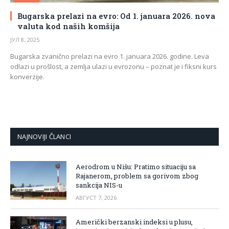
Bugarska prelazi na evro: Od 1. januara 2026. nova
valuta kod naših komšija
ЈУЛ 8, 2025
Bugarska zvanično prelazi na evro 1. januara 2026. godine. Leva
odlazi u prošlost, a zemlja ulazi u evrozonu – poznat je i fiksni kurs
konverzije.
NAJNOVIJI ČLANCI
Aerodrom u Nišu: Pratimo situaciju sa
Rajanerom, problem sa gorivom zbog
sankcija NIS-u
АВГУСТ 7, 2026
Američki berzanski indeksi u plusu,