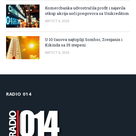
Komercbanka udvostručila profit i najavila
otkup akcija uoči pregovora sa Unikreditom
АВГУСТ 6, 2026
U 10 časova najtopliji Sombor, Zrenjanin i
Kikinda sa 35 stepeni
АВГУСТ 6, 2026
RADIO 014