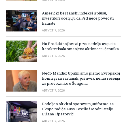
Američki berzanski indeksi u plusu,
investitori ocenjuju da Fed neće povećati
kamate
АВГУСТ 7, 2026
Na Produktnoj berzi prvu nedelju avgusta
karakterisala smanjena aktivnost učesnika
АВГУСТ 7, 2026
Neđo Mandić: Uputili smo pismo Evropskoj
komisiji za sastanak, još uvek nema rešenja
za prevoznike u Šengenu
АВГУСТ 7, 2026
Dodeljen okvirni sporazum,uniforme za
Ekspo radiće Luss Textile i Modni atelje
Biljana Tipsarević
АВГУСТ 7, 2026