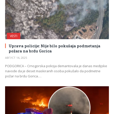
VESTI
Uprava policije: Nije bilo pokušaja podmetanja
požara na brdu Gorica
АВГУСТ 14, 2025
PODGORICA – Crnogorska policija demantovala je danas medijske
navode da je deset maskiranih osoba pokušalo da podmetne
požar na brdu Gorica.…