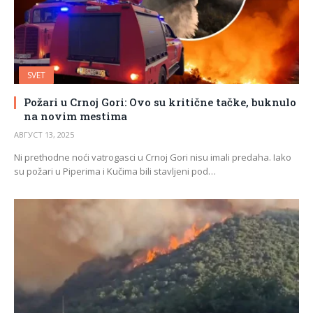
SVET
Požari u Crnoj Gori: Ovo su kritične tačke, buknulo
na novim mestima
АВГУСТ 13, 2025
Ni prethodne noći vatrogasci u Crnoj Gori nisu imali predaha. Iako
su požari u Piperima i Kučima bili stavljeni pod…