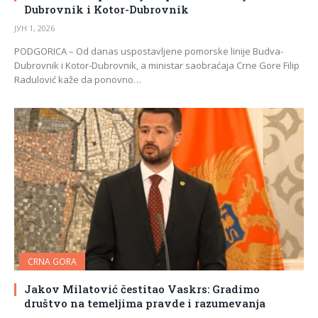
Dubrovnik i Kotor-Dubrovnik
ЈУН 1, 2026
PODGORICA – Od danas uspostavljene pomorske linije Budva-
Dubrovnik i Kotor-Dubrovnik, a ministar saobraćaja Crne Gore Filip
Radulović kaže da ponovno…
CRNA GORA
Jakov Milatović čestitao Vaskrs: Gradimo
društvo na temeljima pravde i razumevanja