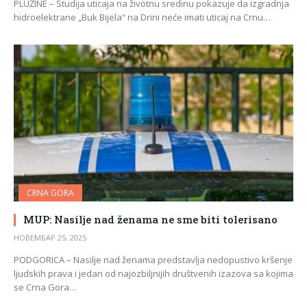
PLUŽINE – Studija uticaja na životnu sredinu pokazuje da izgradnja
hidroelektrane „Buk Bijela“ na Drini neće imati uticaj na Crnu…
CRNA GORA
MUP: Nasilje nad ženama ne sme biti tolerisano
НОВЕМБАР 25, 2025
PODGORICA – Nasilje nad ženama predstavlja nedopustivo kršenje
ljudskih prava i jedan od najozbiljnijih društvenih izazova sa kojima
se Crna Gora…