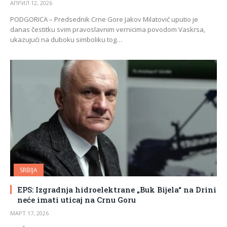
АПРИЛ 12, 2026
PODGORICA – Predsednik Crne Gore Jakov Milatović uputio je
danas čestitku svim pravoslavnim vernicima povodom Vaskrsa,
ukazujući na duboku simboliku tog…
SRBIJA
EPS: Izgradnja hidroelektrane „Buk Bijela“ na Drini
neće imati uticaj na Crnu Goru
МАРТ 17, 2026