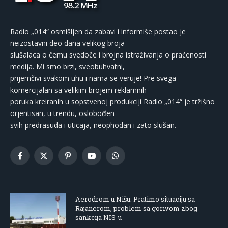
Radio „014“ osmišljen da zabavi i informiše postao je
neizostavni deo dana velikog broja
slušalaca o čemu svedoče i brojna istraživanja o praćenosti
medija. Mi smo brzi, sveobuhvatni,
prijemčivi svakom uhu i nama se veruje! Pre svega
komercijalan sa velikim brojem reklamnih
poruka kreiranih u sopstvenoj produkciji Radio „014“ je tržišno
orjentisan, u trendu, oslobođen
svih predrasuda i uticaja, neophodan i zato slušan.
Facebook
X
Pinterest
YouTube
WhatsApp
(Twitter)
Aerodrom u Nišu: Pratimo situaciju sa
Rajanerom, problem sa gorivom zbog
sankcija NIS-u