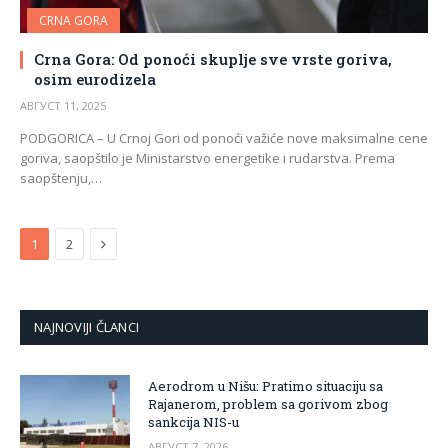
CRNA GORA
Crna Gora: Od ponoći skuplje sve vrste goriva,
osim eurodizela
АВГУСТ 11, 2025
PODGORICA – U Crnoj Gori od ponoći važiće nove maksimalne cene
goriva, saopštilo je Ministarstvo energetike i rudarstva. Prema
saopštenju,…
Next
1
2
NAJNOVIJI ČLANCI
Aerodrom u Nišu: Pratimo situaciju sa
Rajanerom, problem sa gorivom zbog
sankcija NIS-u
АВГУСТ 7, 2026