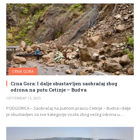
CRNA GORA
Crna Gora: I dalje obustavljen saobraćaj zbog
odrona na putu Cetinje – Budva
СЕПТЕМБАР 15, 2025
PODGORICA – Saobraćaj na putnom pravcu Cetinje – Budva i dalje
je obustavljen za sve kategorije vozila zbog većeg odrona u…