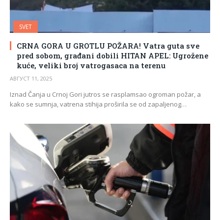
SVET
CRNA GORA U GROTLU POŽARA! Vatra guta sve
pred sobom, građani dobili HITAN APEL: Ugrožene
kuće, veliki broj vatrogasaca na terenu
АВГУСТ 11, 2025
Iznad Čanja u Crnoj Gori jutros se rasplamsao ogroman požar, a
kako se sumnja, vatrena stihija proširila se od zapaljenog…