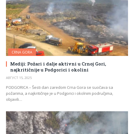
CRNA GORA
Mediji: Požari i dalje aktivni u Crnoj Gori,
najkritičnije u Podgorici i okolini
АВГУСТ 15, 2025
PODGORICA – Šesti dan zaredom Crna Gora se suočava sa
požarima, a najkritičnije je u Podgorici i okolnim područjima,
objavili…