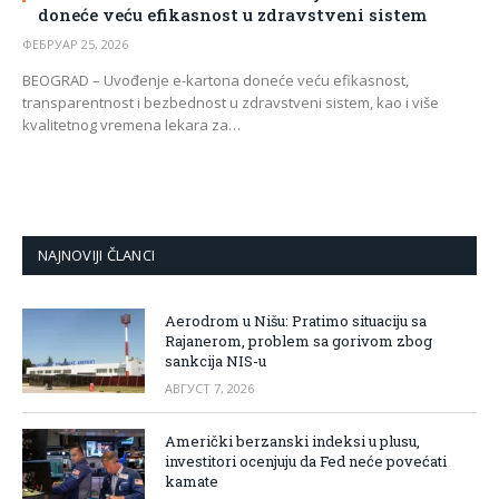
doneće veću efikasnost u zdravstveni sistem
ФЕБРУАР 25, 2026
BEOGRAD – Uvođenje e-kartona doneće veću efikasnost,
transparentnost i bezbednost u zdravstveni sistem, kao i više
kvalitetnog vremena lekara za…
NAJNOVIJI ČLANCI
Aerodrom u Nišu: Pratimo situaciju sa
Rajanerom, problem sa gorivom zbog
sankcija NIS-u
АВГУСТ 7, 2026
Američki berzanski indeksi u plusu,
investitori ocenjuju da Fed neće povećati
kamate