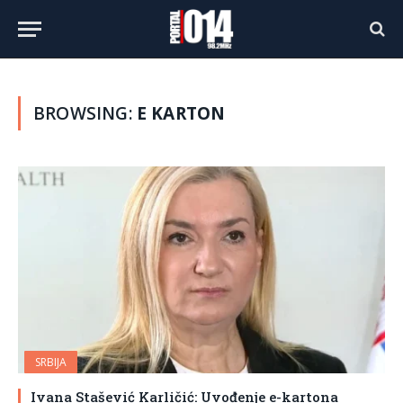
BROWSING:
E KARTON
SRBIJA
Ivana Stašević Karličić: Uvođenje e-kartona