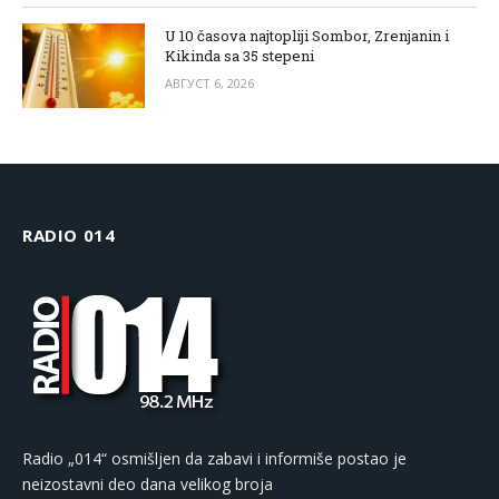
U 10 časova najtopliji Sombor, Zrenjanin i
Kikinda sa 35 stepeni
АВГУСТ 6, 2026
RADIO 014
Radio „014“ osmišljen da zabavi i informiše postao je
neizostavni deo dana velikog broja