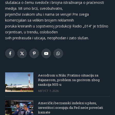
slušalaca o čemu svedoče i brojna istraživanja o praćenosti
medija. Mi smo brzi, sveobuhvatni,
prijemčivi svakom uhu i nama se veruje! Pre svega
komercijalan sa velikim brojem reklamnih
poruka kreiranih u sopstvenoj produkciji Radio „014“ je tržišno
orjentisan, u trendu, oslobođen
svih predrasuda i uticaja, neophodan i zato slušan.
Facebook
X
Pinterest
YouTube
WhatsApp
(Twitter)
Aerodrom u Nišu: Pratimo situaciju sa
Rajanerom, problem sa gorivom zbog
sankcija NIS-u
АВГУСТ 7, 2026
Američki berzanski indeksi u plusu,
investitori ocenjuju da Fed neće povećati
kamate