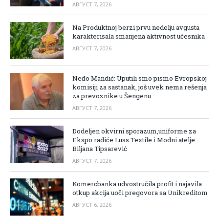
АВГУСТ 7, 2026
Na Produktnoj berzi prvu nedelju avgusta
karakterisala smanjena aktivnost učesnika
АВГУСТ 7, 2026
Neđo Mandić: Uputili smo pismo Evropskoj
komisiji za sastanak, još uvek nema rešenja
za prevoznike u Šengenu
АВГУСТ 7, 2026
Dodeljen okvirni sporazum,uniforme za
Ekspo radiće Luss Textile i Modni atelje
Biljana Tipsarević
АВГУСТ 7, 2026
Komercbanka udvostručila profit i najavila
otkup akcija uoči pregovora sa Unikreditom
АВГУСТ 6, 2026