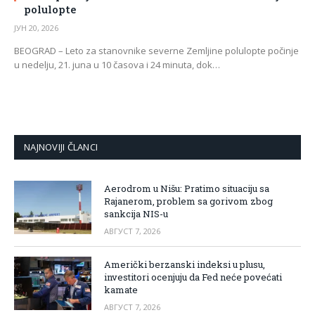
polulopte
ЈУН 20, 2026
BEOGRAD – Leto za stanovnike severne Zemljine polulopte počinje
u nedelju, 21. juna u 10 časova i 24 minuta, dok…
NAJNOVIJI ČLANCI
Aerodrom u Nišu: Pratimo situaciju sa
Rajanerom, problem sa gorivom zbog
sankcija NIS-u
АВГУСТ 7, 2026
Američki berzanski indeksi u plusu,
investitori ocenjuju da Fed neće povećati
kamate
АВГУСТ 7, 2026