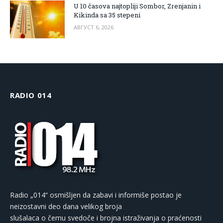
U 10 časova najtopliji Sombor, Zrenjanin i
Kikinda sa 35 stepeni
АВГУСТ 6, 2026
RADIO 014
Radio „014“ osmišljen da zabavi i informiše postao je
neizostavni deo dana velikog broja
slušalaca o čemu svedoče i brojna istraživanja o praćenosti