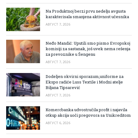
Na Produktnoj berzi prvu nedelju avgusta
karakterisala smanjena aktivnost učesnika
АВГУСТ 7, 2026
Neđo Mandić: Uputili smo pismo Evropskoj
komisiji za sastanak, još uvek nema rešenja
za prevoznike u Šengenu
АВГУСТ 7, 2026
Dodeljen okvirni sporazum,uniforme za
Ekspo radiće Luss Textile i Modni atelje
Biljana Tipsarević
АВГУСТ 7, 2026
Komercbanka udvostručila profit i najavila
otkup akcija uoči pregovora sa Unikreditom
АВГУСТ 6, 2026