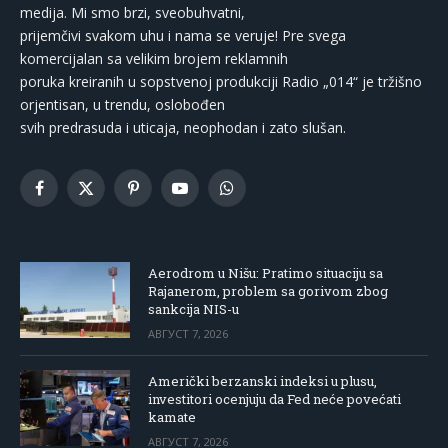
medija. Mi smo brzi, sveobuhvatni,
prijemčivi svakom uhu i nama se veruje! Pre svega
komercijalan sa velikim brojem reklamnih
poruka kreiranih u sopstvenoj produkciji Radio „014“ je tržišno
orjentisan, u trendu, oslobođen
svih predrasuda i uticaja, neophodan i zato slušan.
Facebook
X
Pinterest
YouTube
WhatsApp
(Twitter)
Aerodrom u Nišu: Pratimo situaciju sa
Rajanerom, problem sa gorivom zbog
sankcija NIS-u
АВГУСТ 7, 2026
Američki berzanski indeksi u plusu,
investitori ocenjuju da Fed neće povećati
kamate
АВГУСТ 7, 2026