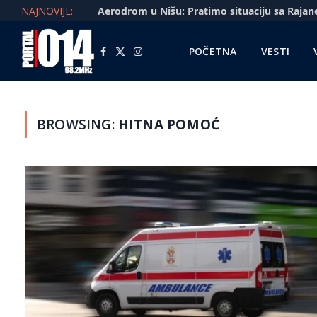
NAJNOVIJE:
POČETNA
VESTI
Facebook
X
Instagram
(Twitter)
BROWSING:
HITNA POMOĆ