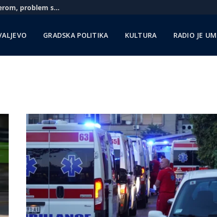
Aerodrom u Nišu: Pratimo situaciju sa Rajanerom, problem sa gorivom zbog sankcija NIS-u
VALJEVO
GRADSKA POLITIKA
KULTURA
RADIO JE U