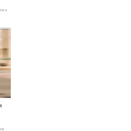
ca u
t
ba.