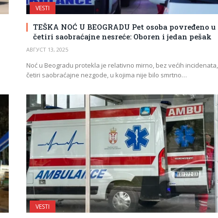
VESTI
TEŠKA NOĆ U BEOGRADU Pet osoba povređeno u
četiri saobraćajne nesreće: Oboren i jedan pešak
АВГУСТ 13, 2025
Noć u Beogradu protekla je relativno mirno, bez većih incidenata, 
četiri saobraćajne nezgode, u kojima nije bilo smrtno…
VESTI