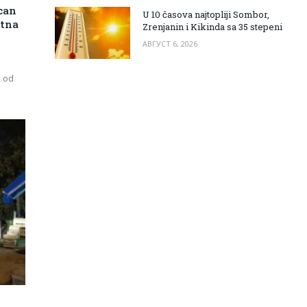
can
U 10 časova najtopliji Sombor,
itna
Zrenjanin i Kikinda sa 35 stepeni
АВГУСТ 6, 2026
, od