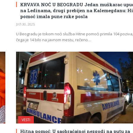
KRVAVA NOĆ U BEOGRADU Jedan muškarac upu
na Ledinama, drugi prebijen na Kalemegdanu: H
pomoć imala pune ruke posla
ЈУЛ 30, 2025
U Beogradu je tokom noći služba Hitne pomoći primila 104 poziva
čega je 14 bilo na javnom mestu, rečeno…
VESTI
Hitna pomoć: U saobraćajnoj nezgodi na putu za