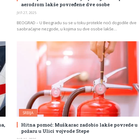
aerodrom lakše povređene dve osobe
ЈУЛ 27, 2025
BEOGRAD – U Beogradu su se u toku protekle noći dogodile dve
saobraćajne nezgode, u kojima su dve osobe lakše…
SRBIJA
sa,
Hitna pomoć: Muškarac zadobio lakše povrede u
požaru u Ulici vojvode Stepe