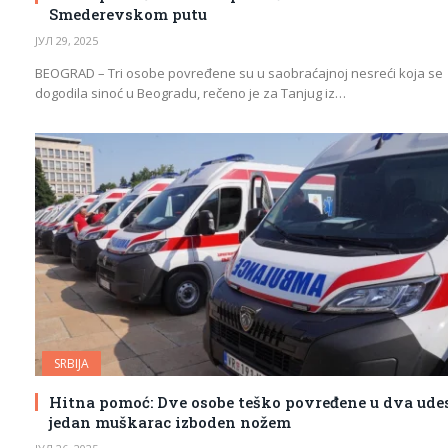
Smederevskom putu
ЈУЛ 29, 2025
BEOGRAD – Tri osobe povređene su u saobraćajnoj nesreći koja se
dogodila sinoć u Beogradu, rečeno je za Tanjug iz…
SRBIJA
Hitna pomoć: Dve osobe teško povređene u dva ude
jedan muškarac izboden nožem