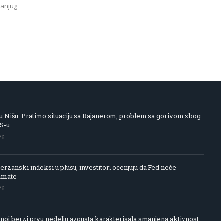
Tanjug
 Nišu: Pratimo situaciju sa Rajanerom, problem sa gorivom zbog
IS-u
26
rzanski indeksi u plusu, investitori ocenjuju da Fed neće
amate
26
noj berzi prvu nedelju avgusta karakterisala smanjena aktivnost