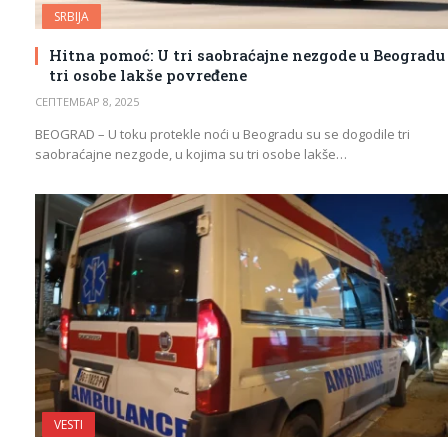
SRBIJA
Hitna pomoć: U tri saobraćajne nezgode u Beogradu
tri osobe lakše povređene
СЕПТЕМБАР 8, 2025
BEOGRAD – U toku protekle noći u Beogradu su se dogodile tri
saobraćajne nezgode, u kojima su tri osobe lakše…
VESTI