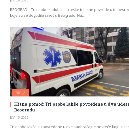
ЈУЛ 26, 2025
BEOGRAD – Tri osobe zadobile su teške telesne povrede u tri nesre
koje su se dogodile sinoć u Beogradu. Na…
SRBIJA
Hitna pomoć: Tri osobe lakše povređene u dva udes
Beogradu
ЈУЛ 15, 2025
Tri osobe lakše su povređene u dve saobraćajne nesreće koje su s