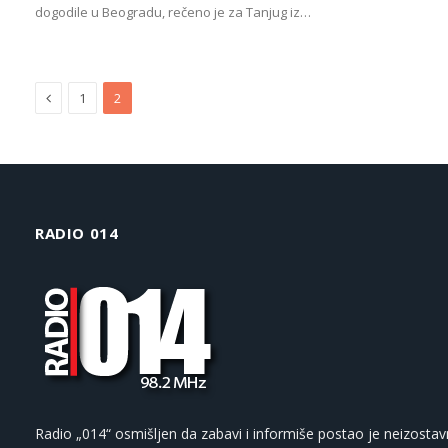
dogodile u Beogradu, rečeno je za Tanjug iz…
Previous
1
2
RADIO 014
Radio „014“ osmišljen da zabavi i informiše postao je neizostav