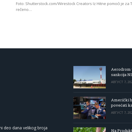
Foto: Shutterstock.com/Wirestock Creators Iz Hitne pomoći je za 
rečeno…
Aerodrom u
sankcija N
АВГУСТ 7, 20
Američki be
povećati k
АВГУСТ 7, 20
ni deo dana velikog broja
Na Produkt