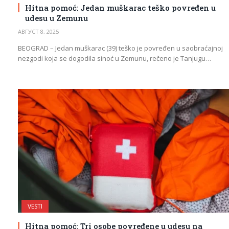
Hitna pomoć: Jedan muškarac teško povređen u
udesu u Zemunu
АВГУСТ 8, 2025
BEOGRAD – Jedan muškarac (39) teško je povređen u saobraćajnoj
nezgodi koja se dogodila sinoć u Zemunu, rečeno je Tanjugu…
VESTI
Hitna pomoć: Tri osobe povređene u udesu na