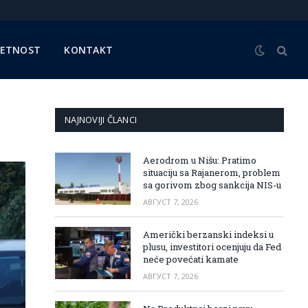
METNOST
KONTAKT
NAJNOVIJI ČLANCI
Aerodrom u Nišu: Pratimo
situaciju sa Rajanerom, problem
sa gorivom zbog sankcija NIS-u
АВГУСТ 7, 2026
Američki berzanski indeksi u
plusu, investitori ocenjuju da Fed
neće povećati kamate
АВГУСТ 7, 2026