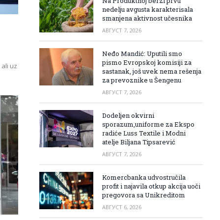
Na Produktnoj berzi prvu
nedelju avgusta karakterisala
smanjena aktivnost učesnika
АВГУСТ 7, 2026
Neđo Mandić: Uputili smo
pismo Evropskoj komisiji za
ali uz
sastanak, još uvek nema rešenja
za prevoznike u Šengenu
АВГУСТ 7, 2026
Dodeljen okvirni
sporazum,uniforme za Ekspo
radiće Luss Textile i Modni
atelje Biljana Tipsarević
АВГУСТ 7, 2026
Komercbanka udvostručila
profit i najavila otkup akcija uoči
pregovora sa Unikreditom
АВГУСТ 6, 2026