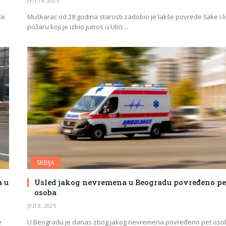
ЈУЛ 16, 2025
će
Muškarac od 28 godina starosti zadobio je lakše povrede šake i li
požaru koji je izbio jutros u Ulici…
SRBIJA
a u
Usled jakog nevremena u Beogradu povređeno pe
osoba
ЈУЛ 8, 2025
e
U Beogradu je danas zbog jakog nevremena povređeno pet oso