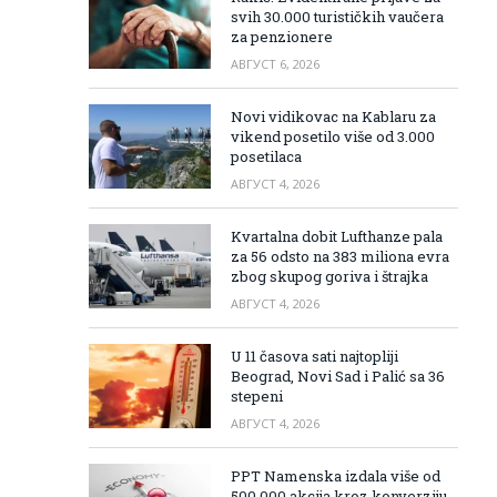
svih 30.000 turističkih vaučera
za penzionere
АВГУСТ 6, 2026
Novi vidikovac na Kablaru za
vikend posetilo više od 3.000
posetilaca
АВГУСТ 4, 2026
Kvartalna dobit Lufthanze pala
za 56 odsto na 383 miliona evra
zbog skupog goriva i štrajka
АВГУСТ 4, 2026
U 11 časova sati najtopliji
Beograd, Novi Sad i Palić sa 36
stepeni
АВГУСТ 4, 2026
PPT Namenska izdala više od
500.000 akcija kroz konverziju