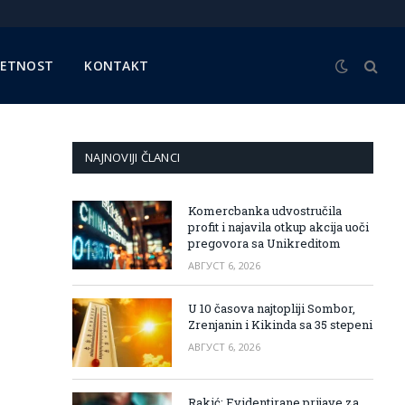
METNOST
KONTAKT
NAJNOVIJI ČLANCI
Komercbanka udvostručila
profit i najavila otkup akcija uoči
pregovora sa Unikreditom
АВГУСТ 6, 2026
U 10 časova najtopliji Sombor,
Zrenjanin i Kikinda sa 35 stepeni
АВГУСТ 6, 2026
Rakić: Evidentirane prijave za