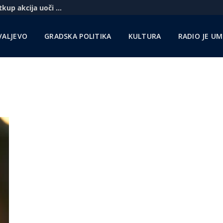
Komercbanka udvostručila profit i najavila otkup akcija uoči pregovora sa Unikreditom
VALJEVO
GRADSKA POLITIKA
KULTURA
RADIO JE U