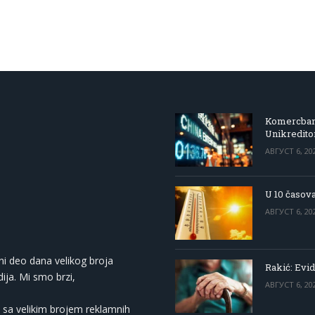
Komercbanka
Unikredit
АВГУСТ 6, 20
U 10 časova
АВГУСТ 6, 20
ni deo dana velikog broja
Rakić: Evid
ija. Mi smo brzi,
АВГУСТ 6, 20
 sa velikim brojem reklamnih