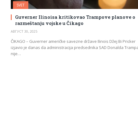
SVET
Guverner Ilinoisa kritikovao Trampove planove o
razmeštanju vojske u Čikago
АВГУСТ 30, 2025
ČIKAGO – Guverner američke savezne države Ilinois Džej Bi Pricker
izjavio je danas da administracija predsednika SAD Donalda Tramp
nije…