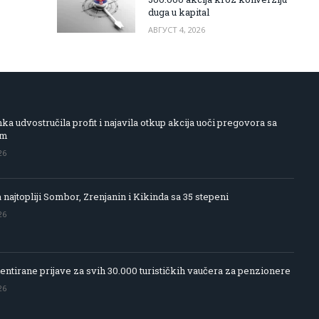
duga u kapital
АВГУСТ 4, 2026
 udvostručila profit i najavila otkup akcija uoči pregovora sa
om
26
 najtopliji Sombor, Zrenjanin i Kikinda sa 35 stepeni
26
entirane prijave za svih 30.000 turističkih vaučera za penzionere
26