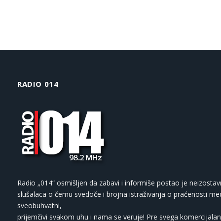
RADIO 014
Radio „014“ osmišljen da zabavi i informiše postao je neizostav
slušalaca o čemu svedoče i brojna istraživanja o praćenosti med
sveobuhvatni,
prijemčivi svakom uhu i nama se veruje! Pre svega komercijalan