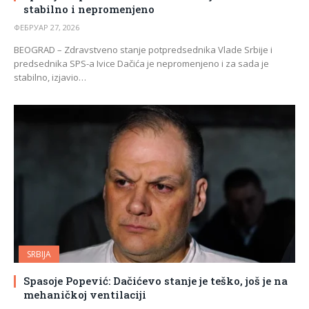
stabilno i nepromenjeno
ФЕБРУАР 27, 2026
BEOGRAD – Zdravstveno stanje potpredsednika Vlade Srbije i
predsednika SPS-a Ivice Dačića je nepromenjeno i za sada je
stabilno, izjavio…
SRBIJA
Spasoje Popević: Dačićevo stanje je teško, još je na
mehaničkoj ventilaciji