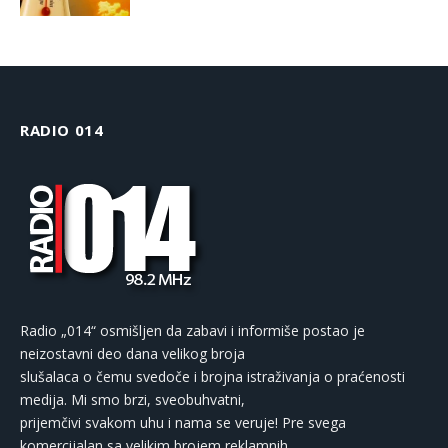
RADIO 014
Radio „014“ osmišljen da zabavi i informiše postao je
neizostavni deo dana velikog broja
slušalaca o čemu svedoče i brojna istraživanja o praćenosti
medija. Mi smo brzi, sveobuhvatni,
prijemčivi svakom uhu i nama se veruje! Pre svega
komercijalan sa velikim brojem reklamnih