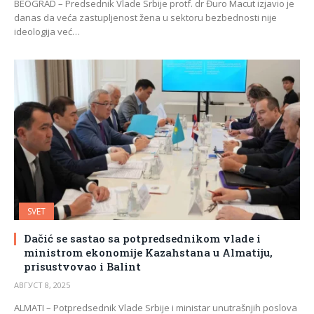
BEOGRAD – Predsednik Vlade Srbije protf. dr Đuro Macut izjavio je
danas da veća zastupljenost žena u sektoru bezbednosti nije
ideologija već…
SVET
Dačić se sastao sa potpredsednikom vlade i
ministrom ekonomije Kazahstana u Almatiju,
prisustvovao i Balint
АВГУСТ 8, 2025
ALMATI – Potpredsednik Vlade Srbije i ministar unutrašnjih poslova