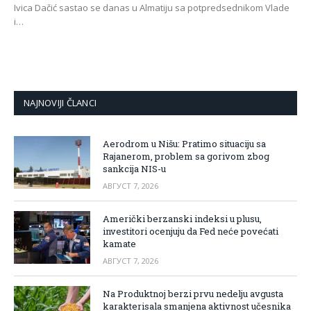
Ivica Dačić sastao se danas u Almatiju sa potpredsednikom Vlade
i…
NAJNOVIJI ČLANCI
Aerodrom u Nišu: Pratimo situaciju sa
Rajanerom, problem sa gorivom zbog
sankcija NIS-u
АВГУСТ 7, 2026
Američki berzanski indeksi u plusu,
investitori ocenjuju da Fed neće povećati
kamate
АВГУСТ 7, 2026
Na Produktnoj berzi prvu nedelju avgusta
karakterisala smanjena aktivnost učesnika