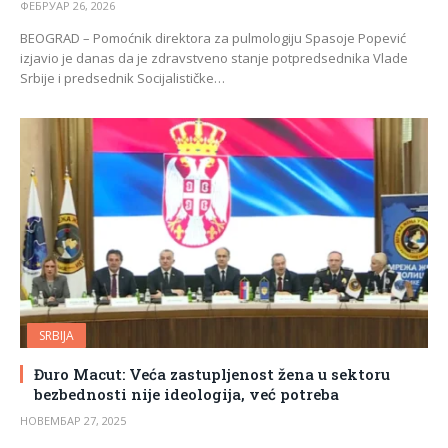
ФЕБРУАР 26, 2026
BEOGRAD – Pomoćnik direktora za pulmologiju Spasoje Popević
izjavio je danas da je zdravstveno stanje potpredsednika Vlade
Srbije i predsednik Socijalističke…
SRBIJA
Đuro Macut: Veća zastupljenost žena u sektoru
bezbednosti nije ideologija, već potreba
НОВЕМБАР 27, 2025