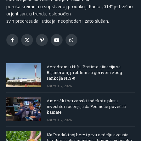
poruka kreiranih u sopstvenoj produkciji Radio „014“ je tržišno
orjentisan, u trendu, oslobođen
svih predrasuda i uticaja, neophodan i zato slušan.
Facebook
X
Pinterest
YouTube
WhatsApp
(Twitter)
Aerodrom u Nišu: Pratimo situaciju sa
Rajanerom, problem sa gorivom zbog
sankcija NIS-u
АВГУСТ 7, 2026
Američki berzanski indeksi u plusu,
investitori ocenjuju da Fed neće povećati
kamate
АВГУСТ 7, 2026
Na Produktnoj berzi prvu nedelju avgusta
karakterisala smanjena aktivnost učesnika