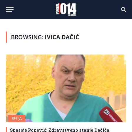
BROWSING:
IVICA DAČIĆ
SRBIJA
Spasoje Popević: Zdravstveno stanje Dačića