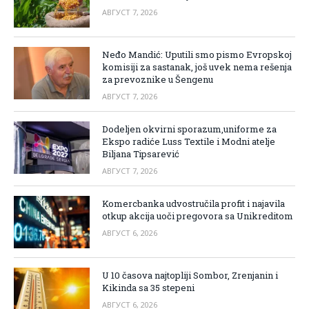
АВГУСТ 7, 2026
Neđo Mandić: Uputili smo pismo Evropskoj
komisiji za sastanak, još uvek nema rešenja
za prevoznike u Šengenu
АВГУСТ 7, 2026
Dodeljen okvirni sporazum,uniforme za
Ekspo radiće Luss Textile i Modni atelje
Biljana Tipsarević
АВГУСТ 7, 2026
Komercbanka udvostručila profit i najavila
otkup akcija uoči pregovora sa Unikreditom
АВГУСТ 6, 2026
U 10 časova najtopliji Sombor, Zrenjanin i
Kikinda sa 35 stepeni
АВГУСТ 6, 2026