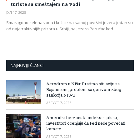
turiste sa smeštajem na vodi
ЈУЛ 17, 2025
Smaragdno zelena voda i kućice na samoj površini jezera jedan su
od najatraktivnijih prizora u Srbiji, pa jezero Perućac kod…
NAJNOVIJI ČLANCI
Aerodrom u Nišu: Pratimo situaciju sa
Rajanerom, problem sa gorivom zbog
sankcija NIS-u
АВГУСТ 7, 2026
Američki berzanski indeksi u plusu,
investitori ocenjuju da Fed neće povećati
kamate
АВГУСТ 7, 2026