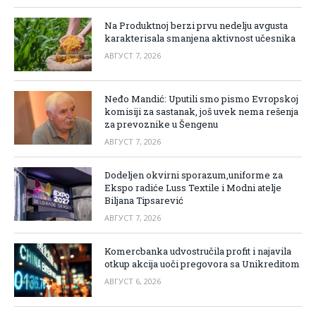
Na Produktnoj berzi prvu nedelju avgusta
karakterisala smanjena aktivnost učesnika
АВГУСТ 7, 2026
Neđo Mandić: Uputili smo pismo Evropskoj
komisiji za sastanak, još uvek nema rešenja
za prevoznike u Šengenu
АВГУСТ 7, 2026
Dodeljen okvirni sporazum,uniforme za
Ekspo radiće Luss Textile i Modni atelje
Biljana Tipsarević
АВГУСТ 7, 2026
Komercbanka udvostručila profit i najavila
otkup akcija uoči pregovora sa Unikreditom
АВГУСТ 6, 2026