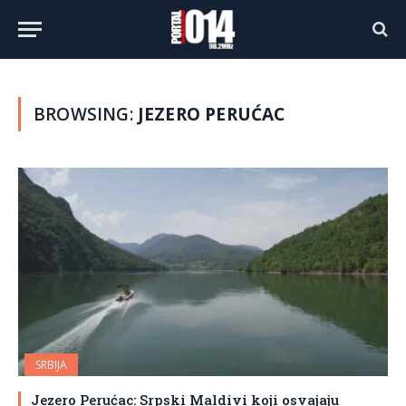
BROWSING:
JEZERO PERUĆAC
SRBIJA
Jezero Perućac: Srpski Maldivi koji osvajaju