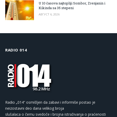
U 10 časova najtopliji Sombor, Zrenjanin i
Kikinda sa 35 stepeni
АВГУСТ 6, 2026
RADIO 014
Radio „014“ osmišljen da zabavi i informiše postao je
neizostavni deo dana velikog broja
slušalaca o čemu svedoče i brojna istraživanja o praćenosti