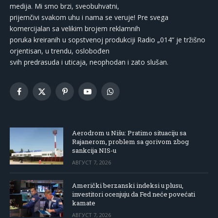
medija. Mi smo brzi, sveobuhvatni,
prijemčivi svakom uhu i nama se veruje! Pre svega
komercijalan sa velikim brojem reklamnih
poruka kreiranih u sopstvenoj produkciji Radio „014“ je tržišno
orjentisan, u trendu, oslobođen
svih predrasuda i uticaja, neophodan i zato slušan.
Facebook
X
Pinterest
YouTube
WhatsApp
(Twitter)
Aerodrom u Nišu: Pratimo situaciju sa
Rajanerom, problem sa gorivom zbog
sankcija NIS-u
АВГУСТ 7, 2026
Američki berzanski indeksi u plusu,
investitori ocenjuju da Fed neće povećati
kamate
АВГУСТ 7, 2026