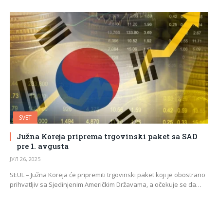
SVET
Južna Koreja priprema trgovinski paket sa SAD
pre 1. avgusta
ЈУЛ 26, 2025
SEUL – Južna Koreja će pripremiti trgovinski paket koji je obostrano
prihvatljiv sa Sjedinjenim Američkim Državama, a očekuje se da…