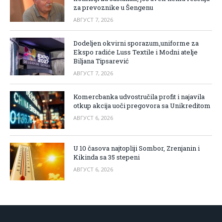
za prevoznike u Šengenu
АВГУСТ 7, 2026
Dodeljen okvirni sporazum,uniforme za
Ekspo radiće Luss Textile i Modni atelje
Biljana Tipsarević
АВГУСТ 7, 2026
Komercbanka udvostručila profit i najavila
otkup akcija uoči pregovora sa Unikreditom
АВГУСТ 6, 2026
U 10 časova najtopliji Sombor, Zrenjanin i
Kikinda sa 35 stepeni
АВГУСТ 6, 2026