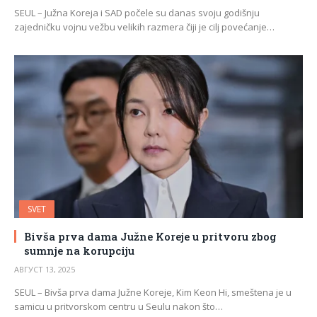
SEUL – Južna Koreja i SAD počele su danas svoju godišnju
zajedničku vojnu vežbu velikih razmera čiji je cilj povećanje…
SVET
Bivša prva dama Južne Koreje u pritvoru zbog
sumnje na korupciju
АВГУСТ 13, 2025
SEUL – Bivša prva dama Južne Koreje, Kim Keon Hi, smeštena je u
samicu u pritvorskom centru u Seulu nakon što…