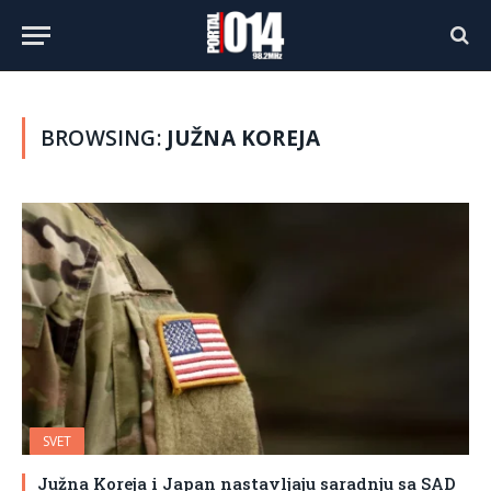
BROWSING:
JUŽNA KOREJA
SVET
Južna Koreja i Japan nastavljaju saradnju sa SAD