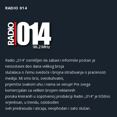
RADIO 014
Radio „014“ osmišljen da zabavi i informiše postao je
neizostavni deo dana velikog broja
slušalaca o čemu svedoče i brojna istraživanja o praćenosti
medija. Mi smo brzi, sveobuhvatni,
prijemčivi svakom uhu i nama se veruje! Pre svega
komercijalan sa velikim brojem reklamnih
poruka kreiranih u sopstvenoj produkciji Radio „014“ je tržišno
orjentisan, u trendu, oslobođen
svih predrasuda i uticaja, neophodan i zato slušan.