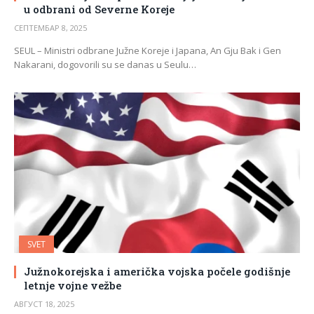
u odbrani od Severne Koreje
СЕПТЕМБАР 8, 2025
SEUL – Ministri odbrane Južne Koreje i Japana, An Gju Bak i Gen
Nakarani, dogovorili su se danas u Seulu…
SVET
Južnokorejska i američka vojska počele godišnje
letnje vojne vežbe
АВГУСТ 18, 2025