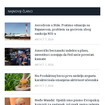
NAJNOVIJI ČLANCI
Aerodrom u Nišu: Pratimo situaciju sa
Rajanerom, problem sa gorivom zbog
sankcija NIS-u
АВГУСТ 7, 2026
Američki berzanski indeksi u plusu,
investitori ocenjuju da Fed neće povećati
kamate
АВГУСТ 7, 2026
Na Produktnoj berzi prvu nedelju avgusta
karakterisala smanjena aktivnost učesnika
АВГУСТ 7, 2026
Neđo Mandić: Uputili smo pismo Evropskoj
komisiji za sastanak, još uvek nema rešenja