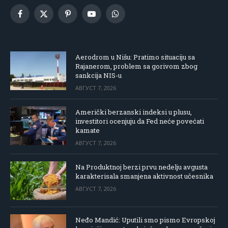
Facebook
X
Pinterest
YouTube
WhatsApp
(Twitter)
Aerodrom u Nišu: Pratimo situaciju sa
Rajanerom, problem sa gorivom zbog
sankcija NIS-u
АВГУСТ 7, 2026
Američki berzanski indeksi u plusu,
investitori ocenjuju da Fed neće povećati
kamate
АВГУСТ 7, 2026
Na Produktnoj berzi prvu nedelju avgusta
karakterisala smanjena aktivnost učesnika
АВГУСТ 7, 2026
Neđo Mandić: Uputili smo pismo Evropskoj