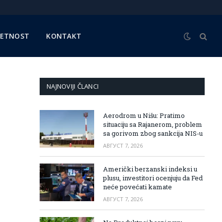
METNOST
KONTAKT
NAJNOVIJI ČLANCI
Aerodrom u Nišu: Pratimo
situaciju sa Rajanerom, problem
sa gorivom zbog sankcija NIS-u
АВГУСТ 7, 2026
Američki berzanski indeksi u
plusu, investitori ocenjuju da Fed
neće povećati kamate
АВГУСТ 7, 2026