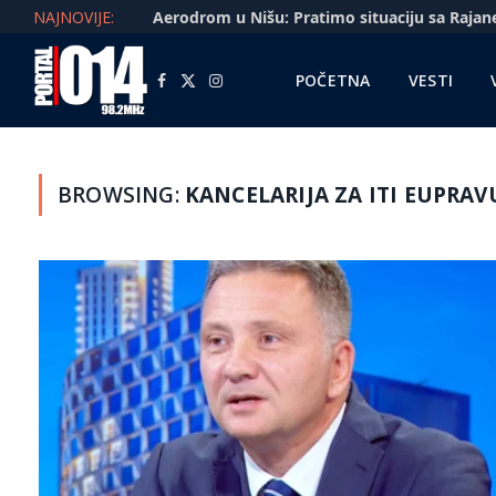
NAJNOVIJE:
POČETNA
VESTI
Facebook
X
Instagram
(Twitter)
BROWSING:
KANCELARIJA ZA ITI EUPRAV