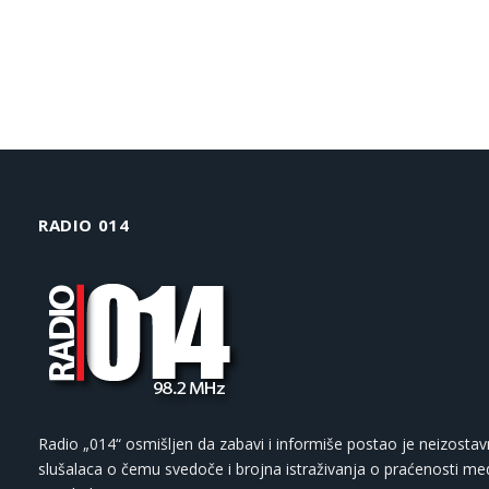
RADIO 014
Radio „014“ osmišljen da zabavi i informiše postao je neizostav
slušalaca o čemu svedoče i brojna istraživanja o praćenosti med