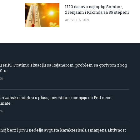
U 10 časova najtopliji Sombor,
Zrenjanin i Kikinda sa 35 stepeni
АВГУСТ 6, 2026
 Nišu: Pratimo situaciju sa Rajanerom, problem sa gorivom zbog
IS-u
26
rzanski indeksi u plusu, investitori ocenjuju da Fed neće
amate
26
noj berzi prvu nedelju avgusta karakterisala smanjena aktivnost