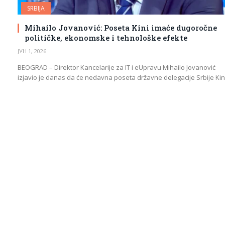
SRBIJA
Mihailo Jovanović: Poseta Kini imaće dugoročne
političke, ekonomske i tehnološke efekte
ЈУН 1, 2026
BEOGRAD – Direktor Kancelarije za IT i eUpravu Mihailo Jovanović
izjavio je danas da će nedavna poseta državne delegacije Srbije Ki