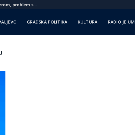
Aerodrom u Nišu: Pratimo situaciju sa Rajanerom, problem sa gorivom zbog sankcija NIS-u
VALJEVO
GRADSKA POLITIKA
KULTURA
RADIO JE U
U