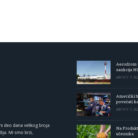
Aerodrom u
sankcija N
АВГУСТ 7, 20
Američki be
povećati k
АВГУСТ 7, 20
ni deo dana velikog broja
Na Produkt
ija. Mi smo brzi,
učesnika