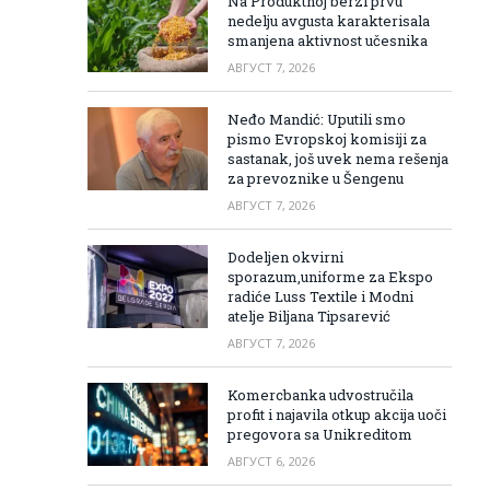
Na Produktnoj berzi prvu
nedelju avgusta karakterisala
smanjena aktivnost učesnika
АВГУСТ 7, 2026
Neđo Mandić: Uputili smo
pismo Evropskoj komisiji za
sastanak, još uvek nema rešenja
za prevoznike u Šengenu
АВГУСТ 7, 2026
Dodeljen okvirni
sporazum,uniforme za Ekspo
radiće Luss Textile i Modni
atelje Biljana Tipsarević
АВГУСТ 7, 2026
Komercbanka udvostručila
profit i najavila otkup akcija uoči
pregovora sa Unikreditom
АВГУСТ 6, 2026