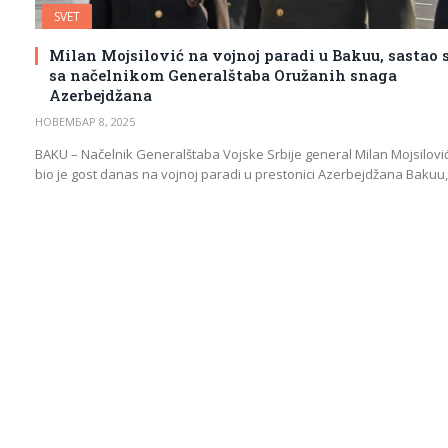
SVET
Milan Mojsilović na vojnoj paradi u Bakuu, sastao 
sa načelnikom Generalštaba Oružanih snaga
Azerbejdžana
НОВЕМБАР 8, 2025
BAKU – Načelnik Generalštaba Vojske Srbije general Milan Mojsilovi
bio je gost danas na vojnoj paradi u prestonici Azerbejdžana Bakuu