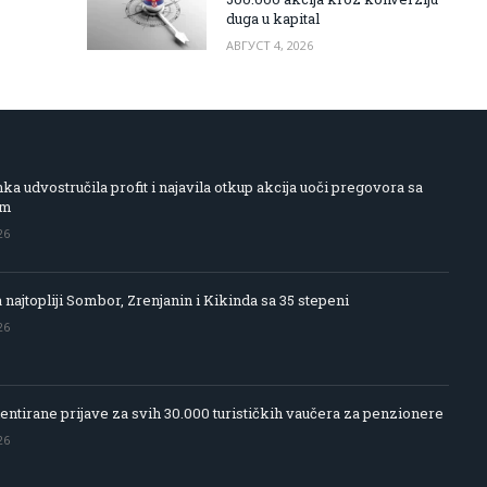
duga u kapital
АВГУСТ 4, 2026
 udvostručila profit i najavila otkup akcija uoči pregovora sa
om
26
 najtopliji Sombor, Zrenjanin i Kikinda sa 35 stepeni
26
entirane prijave za svih 30.000 turističkih vaučera za penzionere
26