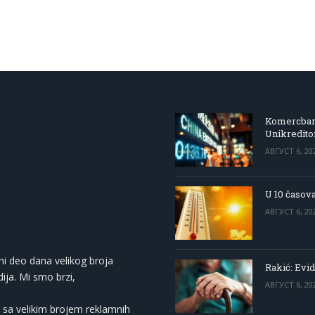
Komercbanka
Unikredit
АВГУСТ 6, 20
U 10 časova
АВГУСТ 6, 20
ni deo dana velikog broja
Rakić: Evid
ija. Mi smo brzi,
АВГУСТ 6, 20
 sa velikim brojem reklamnih