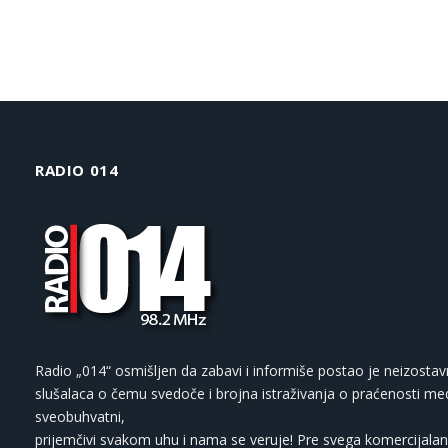
RADIO 014
Radio „014“ osmišljen da zabavi i informiše postao je neizostav
slušalaca o čemu svedoče i brojna istraživanja o praćenosti med
sveobuhvatni,
prijemčivi svakom uhu i nama se veruje! Pre svega komercijalan