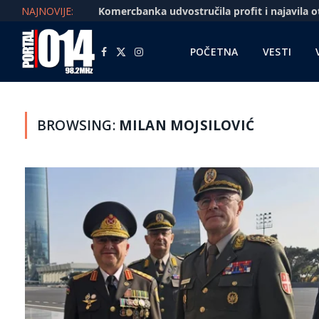
NAJNOVIJE:
POČETNA
VESTI
Facebook
X
Instagram
(Twitter)
BROWSING:
MILAN MOJSILOVIĆ