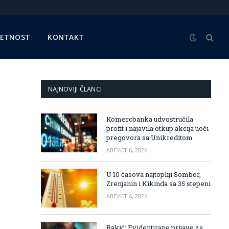
METNOST
KONTAKT
NAJNOVIJI ČLANCI
Komercbanka udvostručila
profit i najavila otkup akcija uoči
pregovora sa Unikreditom
АВГУСТ 6, 2026
U 10 časova najtopliji Sombor,
Zrenjanin i Kikinda sa 35 stepeni
АВГУСТ 6, 2026
Rakić: Evidentirane prijave za