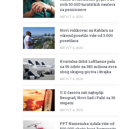
svih 30.000 turističkih vaučera
za penzionere
АВГУСТ 6, 2026
Novi vidikovac na Kablaru za
vikend posetilo više od 3.000
posetilaca
АВГУСТ 4, 2026
Kvartalna dobit Lufthanze pala
za 56 odsto na 383 miliona evra
zbog skupog goriva i štrajka
АВГУСТ 4, 2026
U 11 časova sati najtopliji
Beograd, Novi Sad i Palić sa 36
stepeni
АВГУСТ 4, 2026
PPT Namenska izdala više od
500.000 akcija kroz konverziju