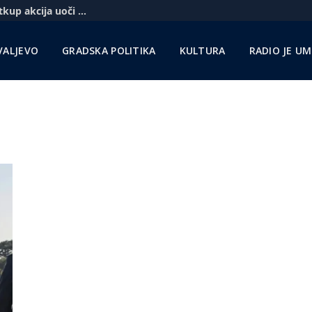
Komercbanka udvostručila profit i najavila otkup akcija uoči pregovora sa Unikreditom
VALJEVO
GRADSKA POLITIKA
KULTURA
RADIO JE U