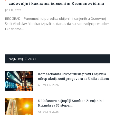
zadovoljni kaznama izrečenim Kecmanovićima
ЈУН 18, 2026
BEOGRAD – Punomoćnici porodica ubijenih i ranjenih u Osnovnoj
školi Vladislav Ribnikar izjavili su danas da su zadovoljni presudom
i kaznama…
NAJNOVIJI ČLANCI
Komercbanka udvostručila profit i najavila
otkup akcija uoči pregovora sa Unikreditom
АВГУСТ 6, 2026
U 10 časova najtopliji Sombor, Zrenjanin i
Kikinda sa 35 stepeni
АВГУСТ 6, 2026