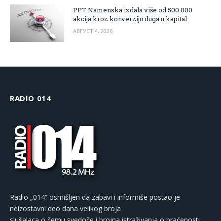
PPT Namenska izdala više od 500.000
akcija kroz konverziju duga u kapital
АВГУСТ 4, 2026
RADIO 014
Radio „014“ osmišljen da zabavi i informiše postao je
neizostavni deo dana velikog broja
slušalaca o čemu svedoče i brojna istraživanja o praćenosti