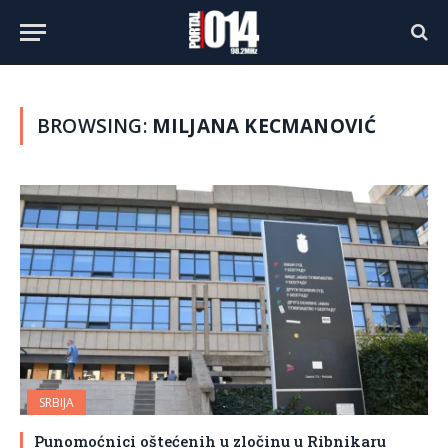
BROWSING:
MILJANA KECMANOVIĆ
SRBIJA
Punomoćnici oštećenih u zločinu u Ribnikaru