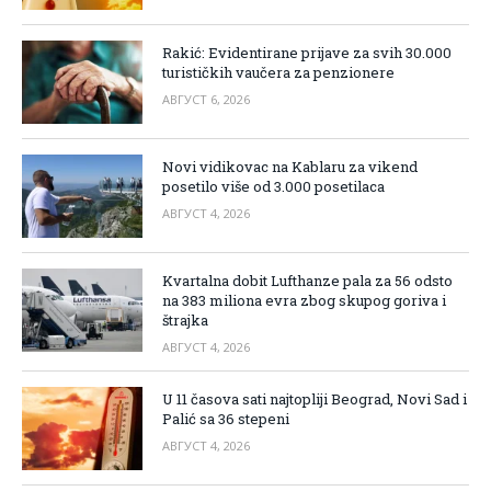
Rakić: Evidentirane prijave za svih 30.000
turističkih vaučera za penzionere
АВГУСТ 6, 2026
Novi vidikovac na Kablaru za vikend
posetilo više od 3.000 posetilaca
АВГУСТ 4, 2026
Kvartalna dobit Lufthanze pala za 56 odsto
na 383 miliona evra zbog skupog goriva i
štrajka
АВГУСТ 4, 2026
U 11 časova sati najtopliji Beograd, Novi Sad i
Palić sa 36 stepeni
АВГУСТ 4, 2026