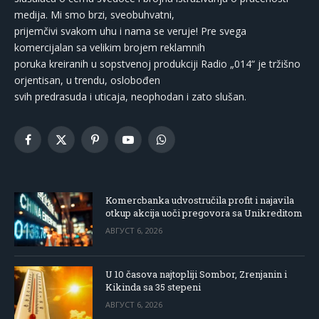
medija. Mi smo brzi, sveobuhvatni,
prijemčivi svakom uhu i nama se veruje! Pre svega
komercijalan sa velikim brojem reklamnih
poruka kreiranih u sopstvenoj produkciji Radio „014“ je tržišno
orjentisan, u trendu, oslobođen
svih predrasuda i uticaja, neophodan i zato slušan.
Facebook
X
Pinterest
YouTube
WhatsApp
(Twitter)
Komercbanka udvostručila profit i najavila
otkup akcija uoči pregovora sa Unikreditom
АВГУСТ 6, 2026
U 10 časova najtopliji Sombor, Zrenjanin i
Kikinda sa 35 stepeni
АВГУСТ 6, 2026