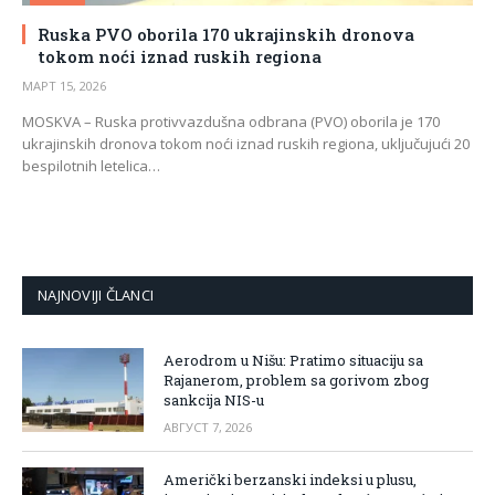
Ruska PVO oborila 170 ukrajinskih dronova
tokom noći iznad ruskih regiona
МАРТ 15, 2026
MOSKVA – Ruska protivvazdušna odbrana (PVO) oborila je 170
ukrajinskih dronova tokom noći iznad ruskih regiona, uključujući 20
bespilotnih letelica…
NAJNOVIJI ČLANCI
Aerodrom u Nišu: Pratimo situaciju sa
Rajanerom, problem sa gorivom zbog
sankcija NIS-u
АВГУСТ 7, 2026
Američki berzanski indeksi u plusu,