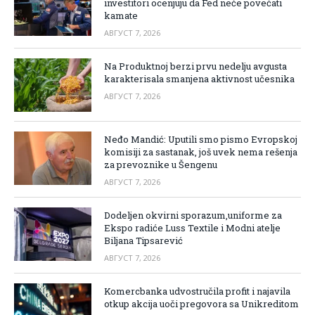
investitori ocenjuju da Fed neće povećati
kamate
АВГУСТ 7, 2026
Na Produktnoj berzi prvu nedelju avgusta
karakterisala smanjena aktivnost učesnika
АВГУСТ 7, 2026
Neđo Mandić: Uputili smo pismo Evropskoj
komisiji za sastanak, još uvek nema rešenja
za prevoznike u Šengenu
АВГУСТ 7, 2026
Dodeljen okvirni sporazum,uniforme za
Ekspo radiće Luss Textile i Modni atelje
Biljana Tipsarević
АВГУСТ 7, 2026
Komercbanka udvostručila profit i najavila
otkup akcija uoči pregovora sa Unikreditom