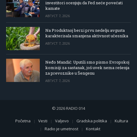
investitori ocenjuju da Fed neće povećati
kamate
АВГУСТ 7, 2026
Na Produktnoj berzi prvu nedelju avgusta
karakterisala smanjena aktivnost učesnika
АВГУСТ 7, 2026
Neđo Mandić: Uputili smo pismo Evropskoj
komisiji za sastanak, još uvek nema rešenja
za prevoznike u Šengenu
АВГУСТ 7, 2026
© 2026 RADIO 014
Početna
Vesti
Valjevo
Gradska politika
Kultura
Radio je umetnost
Kontakt