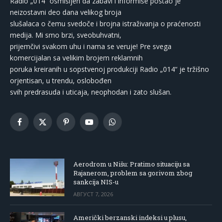
Radio „014“ osmišljen da zabavi i informiše postao je
neizostavni deo dana velikog broja
slušalaca o čemu svedoče i brojna istraživanja o praćenosti
medija. Mi smo brzi, sveobuhvatni,
prijemčivi svakom uhu i nama se veruje! Pre svega
komercijalan sa velikim brojem reklamnih
poruka kreiranih u sopstvenoj produkciji Radio „014“ je tržišno
orjentisan, u trendu, oslobođen
svih predrasuda i uticaja, neophodan i zato slušan.
Facebook
X
Pinterest
YouTube
WhatsApp
(Twitter)
Aerodrom u Nišu: Pratimo situaciju sa
Rajanerom, problem sa gorivom zbog
sankcija NIS-u
АВГУСТ 7, 2026
Američki berzanski indeksi u plusu,