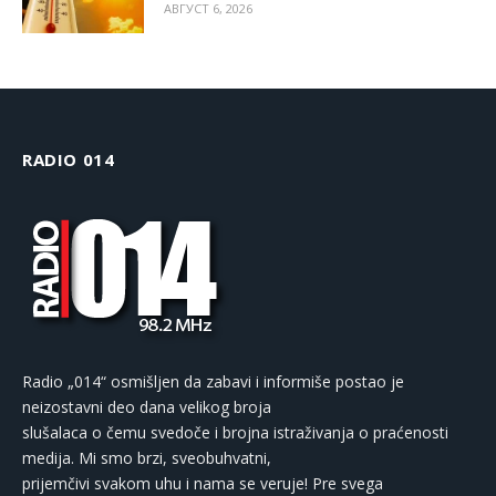
АВГУСТ 6, 2026
RADIO 014
Radio „014“ osmišljen da zabavi i informiše postao je
neizostavni deo dana velikog broja
slušalaca o čemu svedoče i brojna istraživanja o praćenosti
medija. Mi smo brzi, sveobuhvatni,
prijemčivi svakom uhu i nama se veruje! Pre svega