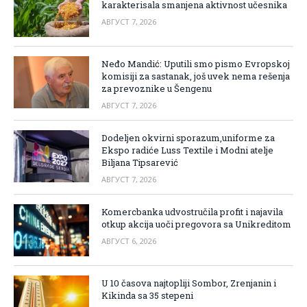
karakterisala smanjena aktivnost učesnika
АВГУСТ 7, 2026
Neđo Mandić: Uputili smo pismo Evropskoj
komisiji za sastanak, još uvek nema rešenja
za prevoznike u Šengenu
АВГУСТ 7, 2026
Dodeljen okvirni sporazum,uniforme za
Ekspo radiće Luss Textile i Modni atelje
Biljana Tipsarević
АВГУСТ 7, 2026
Komercbanka udvostručila profit i najavila
otkup akcija uoči pregovora sa Unikreditom
АВГУСТ 6, 2026
U 10 časova najtopliji Sombor, Zrenjanin i
Kikinda sa 35 stepeni