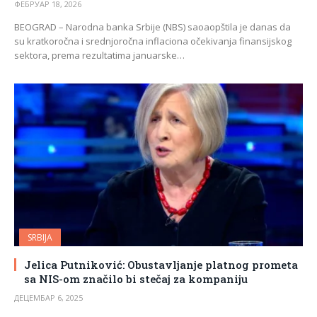
ФЕБРУАР 18, 2026
BEOGRAD – Narodna banka Srbije (NBS) saoaopštila je danas da
su kratkoročna i srednjoročna inflaciona očekivanja finansijskog
sektora, prema rezultatima januarske…
SRBIJA
Jelica Putniković: Obustavljanje platnog prometa
sa NIS-om značilo bi stečaj za kompaniju
ДЕЦЕМБАР 6, 2025