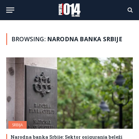
BROWSING:
NARODNA BANKA SRBIJE
SRBIJA
Narodna banka Srbije: Sektor osiguranja beleži