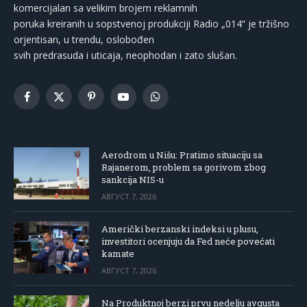
komercijalan sa velikim brojem reklamnih
poruka kreiranih u sopstvenoj produkciji Radio „014“ je tržišno
orjentisan, u trendu, oslobođen
svih predrasuda i uticaja, neophodan i zato slušan.
Facebook
X
Pinterest
YouTube
WhatsApp
(Twitter)
Aerodrom u Nišu: Pratimo situaciju sa
Rajanerom, problem sa gorivom zbog
sankcija NIS-u
АВГУСТ 7, 2026
Američki berzanski indeksi u plusu,
investitori ocenjuju da Fed neće povećati
kamate
АВГУСТ 7, 2026
Na Produktnoj berzi prvu nedelju avgusta