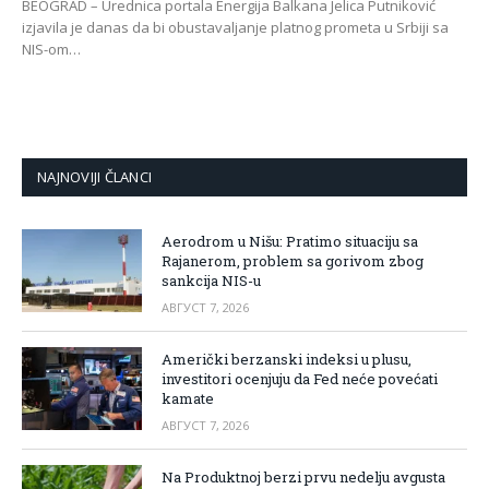
BEOGRAD – Urednica portala Energija Balkana Jelica Putniković
izjavila je danas da bi obustavaljanje platnog prometa u Srbiji sa
NIS-om…
NAJNOVIJI ČLANCI
Aerodrom u Nišu: Pratimo situaciju sa
Rajanerom, problem sa gorivom zbog
sankcija NIS-u
АВГУСТ 7, 2026
Američki berzanski indeksi u plusu,
investitori ocenjuju da Fed neće povećati
kamate
АВГУСТ 7, 2026
Na Produktnoj berzi prvu nedelju avgusta