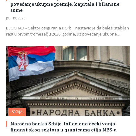
povećanje ukupne premije, kapitala i bilansne
sume
ЈУЛ 19, 2026
BEOGRAD – Sektor osiguranja u Srbiji nastavio je da beleži stabilan
rast u prvom tromesečju 2026. godine, uz povećanje ukupne…
SRBIJA
Narodna banka Srbije: Inflaciona očekivanja
finansijskog sektora u granicama cilja NBS-a