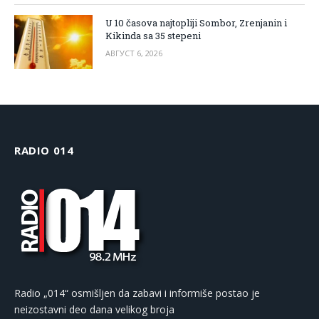
U 10 časova najtopliji Sombor, Zrenjanin i
Kikinda sa 35 stepeni
АВГУСТ 6, 2026
RADIO 014
Radio „014“ osmišljen da zabavi i informiše postao je
neizostavni deo dana velikog broja