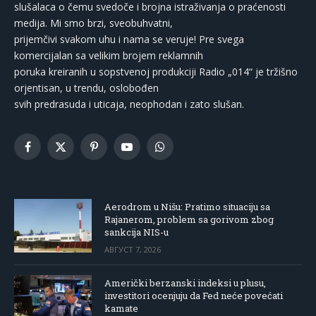
slušalaca o čemu svedoče i brojna istraživanja o praćenosti
medija. Mi smo brzi, sveobuhvatni,
prijemčivi svakom uhu i nama se veruje! Pre svega
komercijalan sa velikim brojem reklamnih
poruka kreiranih u sopstvenoj produkciji Radio „014“ je tržišno
orjentisan, u trendu, oslobođen
svih predrasuda i uticaja, neophodan i zato slušan.
Facebook
X
Pinterest
YouTube
WhatsApp
(Twitter)
Aerodrom u Nišu: Pratimo situaciju sa
Rajanerom, problem sa gorivom zbog
sankcija NIS-u
АВГУСТ 7, 2026
Američki berzanski indeksi u plusu,
investitori ocenjuju da Fed neće povećati
kamate