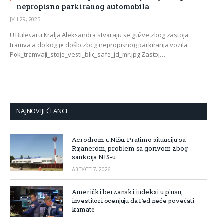
nepropisno parkiranog automobila
ЈУН 29, 2025
U Bulevaru Kralja Aleksandra stvaraju se gužve zbog zastoja
tramvaja do kog je došlo zbog nepropisnog parkiranja vozila.
Pok_tramvaji_stoje_vesti_blic_safe_jd_mr.jpg Zastoj…
NAJNOVIJI ČLANCI
Aerodrom u Nišu: Pratimo situaciju sa
Rajanerom, problem sa gorivom zbog
sankcija NIS-u
АВГУСТ 7, 2026
Američki berzanski indeksi u plusu,
investitori ocenjuju da Fed neće povećati
kamate