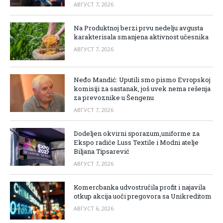
АВГУСТ 7, 2026
Na Produktnoj berzi prvu nedelju avgusta
karakterisala smanjena aktivnost učesnika
АВГУСТ 7, 2026
Neđo Mandić: Uputili smo pismo Evropskoj
komisiji za sastanak, još uvek nema rešenja
za prevoznike u Šengenu
АВГУСТ 7, 2026
Dodeljen okvirni sporazum,uniforme za
Ekspo radiće Luss Textile i Modni atelje
Biljana Tipsarević
АВГУСТ 7, 2026
Komercbanka udvostručila profit i najavila
otkup akcija uoči pregovora sa Unikreditom
АВГУСТ 6, 2026