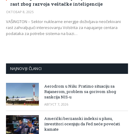
rast zbog razvoja veštačke inteligencije
ОКТОБАР 8, 2025
VAŠINGTON – Sektor nuklearne energije doživljava neočekivani
rast zahvaljujući interesovanju Volstrita za napajanje centara
podataka za potrebe sistema na bazi…
NAJNOVIJI ČLANCI
Aerodrom u Nišu: Pratimo situaciju sa
Rajanerom, problem sa gorivom zbog
sankcija NIS-u
АВГУСТ 7, 2026
Američki berzanski indeksi u plusu,
investitori ocenjuju da Fed neće povećati
kamate