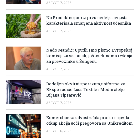
АВГУСТ 7, 2026
Na Produktnoj berzi prvu nedelju avgusta
karakterisala smanjena aktivnost učesnika
АВГУСТ 7, 2026
Neđo Mandić: Uputili smo pismo Evropskoj
komisiji za sastanak, još uvek nema rešenja
za prevoznike u Šengenu
АВГУСТ 7, 2026
Dodeljen okvirni sporazum,uniforme za
Ekspo radiće Luss Textile i Modni atelje
Biljana Tipsarević
АВГУСТ 7, 2026
Komercbanka udvostručila profit i najavila
otkup akcija uoči pregovora sa Unikreditom
АВГУСТ 6, 2026