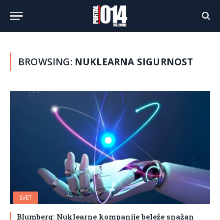
BROWSING:
NUKLEARNA SIGURNOST
SVET
Blumberg: Nuklearne kompanije beleže snažan