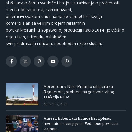
slušalaca o čemu svedoče i brojna istraživanja o praćenosti
medija. Mi smo brzi, sveobuhvatni,
prijemčivi svakom uhu i nama se veruje! Pre svega
komercijalan sa velikim brojem reklamnih
poruka kreiranih u sopstvenoj produkciji Radio „014“ je tržišno
orjentisan, u trendu, oslobođen
svih predrasuda i uticaja, neophodan i zato slušan.
Facebook
X
Pinterest
YouTube
WhatsApp
(Twitter)
Aerodrom u Nišu: Pratimo situaciju sa
Rajanerom, problem sa gorivom zbog
sankcija NIS-u
АВГУСТ 7, 2026
Američki berzanski indeksi u plusu,
investitori ocenjuju da Fed neće povećati
kamate