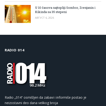
U 10 časova najtopliji Sombor, Zrenjanin i
Kikinda sa 35 stepeni
АВГУСТ 6, 2026
RADIO 014
Radio „014“ osmišljen da zabavi i informiše postao je
neizostavni deo dana velikog broja