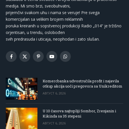
medija. Mi smo brzi, sveobuhvatni,
prijemčivi svakom uhu i nama se veruje! Pre svega
komercijalan sa velikim brojem reklamnih
poruka kreiranih u sopstvenoj produkciji Radio „014“ je tržišno
orjentisan, u trendu, oslobođen
svih predrasuda i uticaja, neophodan i zato slušan.
Facebook
X
Pinterest
YouTube
WhatsApp
(Twitter)
Komercbanka udvostručila profit i najavila
otkup akcija uoči pregovora sa Unikreditom
АВГУСТ 6, 2026
U 10 časova najtopliji Sombor, Zrenjanin i
Kikinda sa 35 stepeni
АВГУСТ 6, 2026