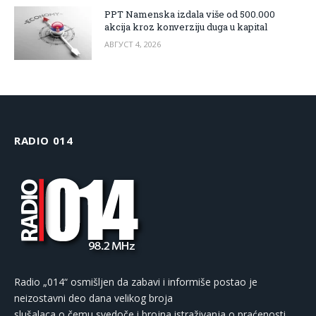
PPT Namenska izdala više od 500.000
akcija kroz konverziju duga u kapital
АВГУСТ 4, 2026
RADIO 014
Radio „014“ osmišljen da zabavi i informiše postao je
neizostavni deo dana velikog broja
slušalaca o čemu svedoče i brojna istraživanja o praćenosti