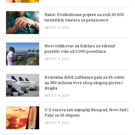
Rakić: Evidentirane prijave za svih 30.000
turističkih vaučera za penzionere
АВГУСТ 6, 2026
Novi vidikovac na Kablaru za vikend
posetilo više od 3.000 posetilaca
АВГУСТ 4, 2026
Kvartalna dobit Lufthanze pala za 56 odsto
na 383 miliona evra zbog skupog goriva i
štrajka
АВГУСТ 4, 2026
U 11 časova sati najtopliji Beograd, Novi Sad i
Palić sa 36 stepeni
АВГУСТ 4, 2026