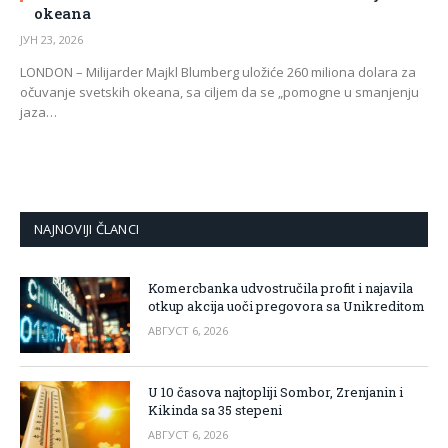
okeana
ЈУН 23, 2026
LONDON – Milijarder Majkl Blumberg uložiće 260 miliona dolara za
očuvanje svetskih okeana, sa ciljem da se „pomogne u smanjenju
jaza…
NAJNOVIJI ČLANCI
Komercbanka udvostručila profit i najavila
otkup akcija uoči pregovora sa Unikreditom
АВГУСТ 6, 2026
U 10 časova najtopliji Sombor, Zrenjanin i
Kikinda sa 35 stepeni
АВГУСТ 6, 2026