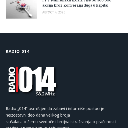
akcija kroz konverziju duga u kapital
АВГУСТ 4, 2026
RADIO 014
Radio „014“ osmišljen da zabavi i informiše postao je
neizostavni deo dana velikog broja
slušalaca o čemu svedoče i brojna istraživanja o praćenosti