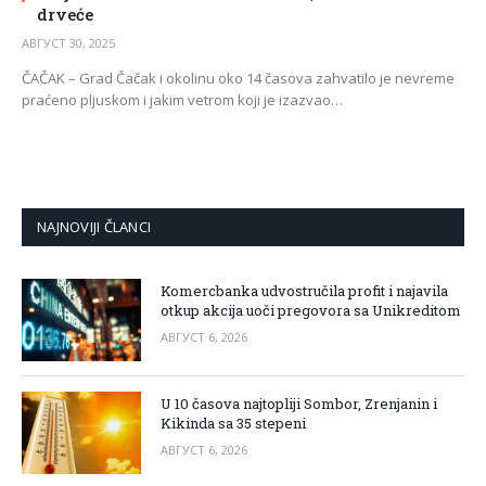
drveće
АВГУСТ 30, 2025
ČAČAK – Grad Čačak i okolinu oko 14 časova zahvatilo je nevreme
praćeno pljuskom i jakim vetrom koji je izazvao…
NAJNOVIJI ČLANCI
Komercbanka udvostručila profit i najavila
otkup akcija uoči pregovora sa Unikreditom
АВГУСТ 6, 2026
U 10 časova najtopliji Sombor, Zrenjanin i
Kikinda sa 35 stepeni
АВГУСТ 6, 2026