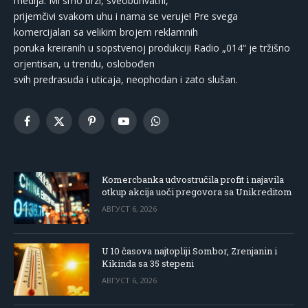
medija. Mi smo brzi, sveobuhvatni,
prijemčivi svakom uhu i nama se veruje! Pre svega
komercijalan sa velikim brojem reklamnih
poruka kreiranih u sopstvenoj produkciji Radio „014“ je tržišno
orjentisan, u trendu, oslobođen
svih predrasuda i uticaja, neophodan i zato slušan.
Facebook
X
Pinterest
YouTube
WhatsApp
(Twitter)
Komercbanka udvostručila profit i najavila
otkup akcija uoči pregovora sa Unikreditom
АВГУСТ 6, 2026
U 10 časova najtopliji Sombor, Zrenjanin i
Kikinda sa 35 stepeni
АВГУСТ 6, 2026