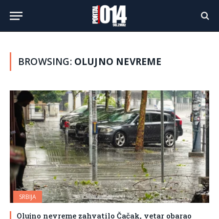
BROWSING:
OLUJNO NEVREME
SRBIJA
Olujno nevreme zahvatilo Čačak, vetar obarao