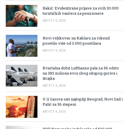
Rakić: Evidentirane prijave za svih 30.000
turističkih vaučera za penzionere
АВГУСТ 6, 2026
Novi vidikovac na Kablaru za vikend
posetilo više od 3.000 posetilaca
АВГУСТ 4, 2026
Kvartalna dobit Lufthanze pala za 56 odsto
na 383 miliona evra zbog skupog goriva i
štrajka
АВГУСТ 4, 2026
U 11 časova sati najtopliji Beograd, Novi Sad i
Palić sa 36 stepeni
АВГУСТ 4, 2026
PPT Namenska izdala više od 500.000