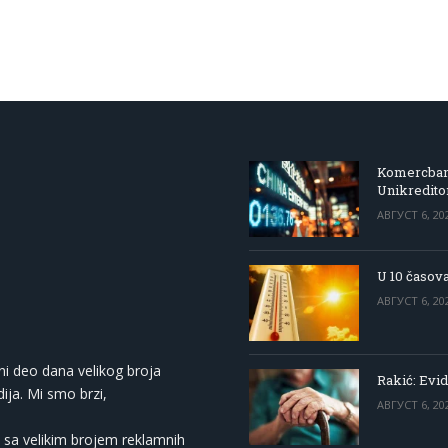
Komercbanka
Unikredit
АВГУСТ 6, 20
U 10 časova
АВГУСТ 6, 20
ni deo dana velikog broja
Rakić: Evid
ija. Mi smo brzi,
АВГУСТ 6, 20
 sa velikim brojem reklamnih