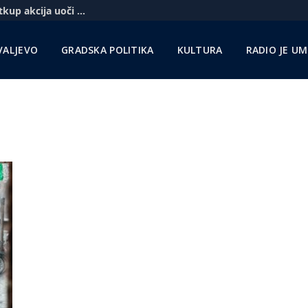
Komercbanka udvostručila profit i najavila otkup akcija uoči pregovora sa Unikreditom
VALJEVO
GRADSKA POLITIKA
KULTURA
RADIO JE U