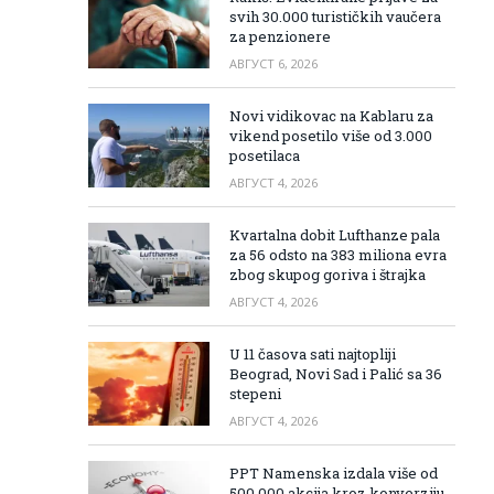
svih 30.000 turističkih vaučera
za penzionere
АВГУСТ 6, 2026
Novi vidikovac na Kablaru za
vikend posetilo više od 3.000
posetilaca
АВГУСТ 4, 2026
Kvartalna dobit Lufthanze pala
za 56 odsto na 383 miliona evra
zbog skupog goriva i štrajka
АВГУСТ 4, 2026
U 11 časova sati najtopliji
Beograd, Novi Sad i Palić sa 36
stepeni
АВГУСТ 4, 2026
PPT Namenska izdala više od
500.000 akcija kroz konverziju