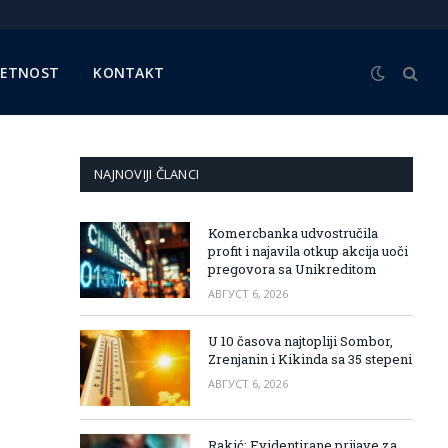
METNOST
KONTAKT
NAJNOVIJI ČLANCI
Komercbanka udvostručila
profit i najavila otkup akcija uoči
pregovora sa Unikreditom
АВГУСТ 6, 2026
U 10 časova najtopliji Sombor,
Zrenjanin i Kikinda sa 35 stepeni
АВГУСТ 6, 2026
Rakić: Evidentirane prijave za