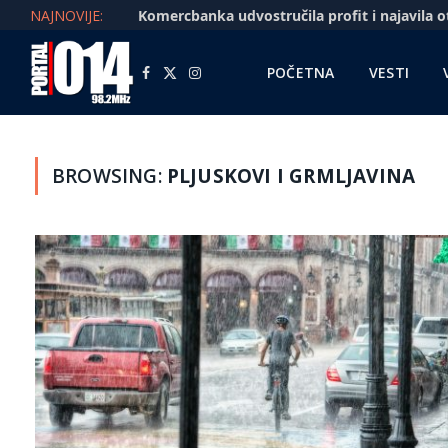
NAJNOVIJE:
POČETNA
VESTI
Facebook
X
Instagram
(Twitter)
BROWSING:
PLJUSKOVI I GRMLJAVINA