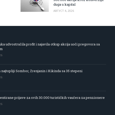
duga u kapital
АВГУСТ 4, 2026
 udvostručila profit i najavila otkup akcija uoči pregovora sa
om
26
 najtopliji Sombor, Zrenjanin i Kikinda sa 35 stepeni
26
entirane prijave za svih 30.000 turističkih vaučera za penzionere
26