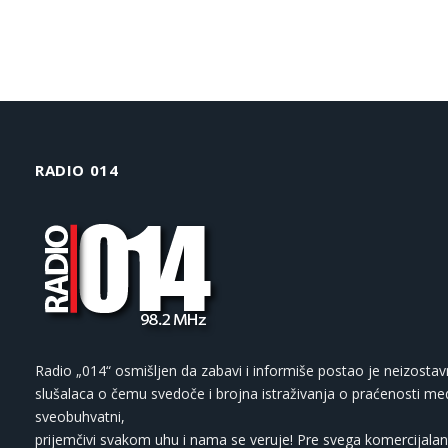
RADIO 014
Radio „014“ osmišljen da zabavi i informiše postao je neizostav
slušalaca o čemu svedoče i brojna istraživanja o praćenosti med
sveobuhvatni,
prijemčivi svakom uhu i nama se veruje! Pre svega komercijalan