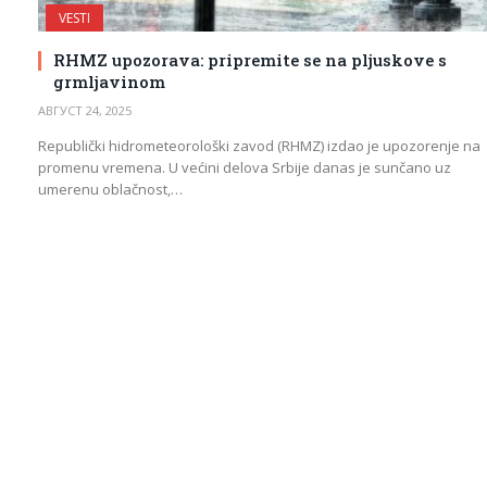
VESTI
RHMZ upozorava: pripremite se na pljuskove s
grmljavinom
АВГУСТ 24, 2025
Republički hidrometeorološki zavod (RHMZ) izdao je upozorenje na
promenu vremena. U većini delova Srbije danas je sunčano uz
umerenu oblačnost,…