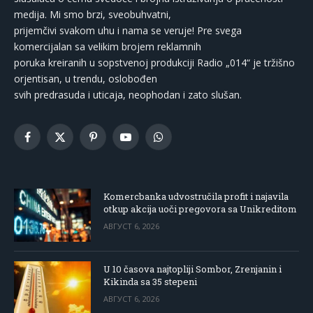
medija. Mi smo brzi, sveobuhvatni,
prijemčivi svakom uhu i nama se veruje! Pre svega
komercijalan sa velikim brojem reklamnih
poruka kreiranih u sopstvenoj produkciji Radio „014“ je tržišno
orjentisan, u trendu, oslobođen
svih predrasuda i uticaja, neophodan i zato slušan.
Facebook
X
Pinterest
YouTube
WhatsApp
(Twitter)
Komercbanka udvostručila profit i najavila
otkup akcija uoči pregovora sa Unikreditom
АВГУСТ 6, 2026
U 10 časova najtopliji Sombor, Zrenjanin i
Kikinda sa 35 stepeni
АВГУСТ 6, 2026