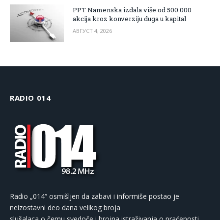
PPT Namenska izdala više od 500.000
akcija kroz konverziju duga u kapital
АВГУСТ 4, 2026
RADIO 014
Radio „014“ osmišljen da zabavi i informiše postao je
neizostavni deo dana velikog broja
slušalaca o čemu svedoče i brojna istraživanja o praćenosti