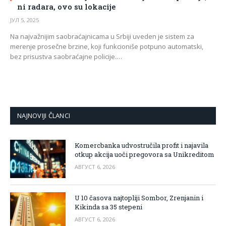
ni radara, ovo su lokacije
ЈУЛ 5, 2025
Na najvažnijim saobraćajnicama u Srbiji uveden je sistem za
merenje prosečne brzine, koji funkcioniše potpuno automatski,
bez prisustva saobraćajne policije.…
NAJNOVIJI ČLANCI
Komercbanka udvostručila profit i najavila
otkup akcija uoči pregovora sa Unikreditom
АВГУСТ 6, 2026
U 10 časova najtopliji Sombor, Zrenjanin i
Kikinda sa 35 stepeni
АВГУСТ 6, 2026