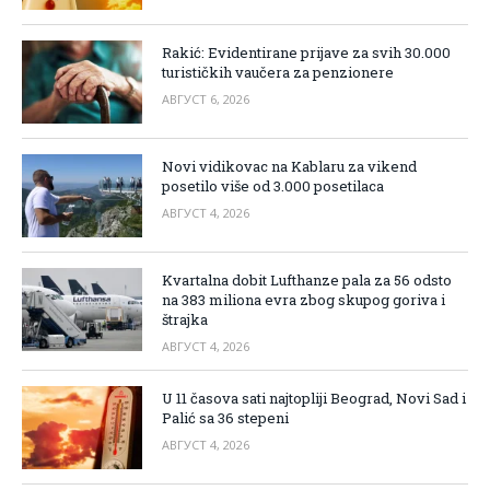
Rakić: Evidentirane prijave za svih 30.000
turističkih vaučera za penzionere
АВГУСТ 6, 2026
Novi vidikovac na Kablaru za vikend
posetilo više od 3.000 posetilaca
АВГУСТ 4, 2026
Kvartalna dobit Lufthanze pala za 56 odsto
na 383 miliona evra zbog skupog goriva i
štrajka
АВГУСТ 4, 2026
U 11 časova sati najtopliji Beograd, Novi Sad i
Palić sa 36 stepeni
АВГУСТ 4, 2026