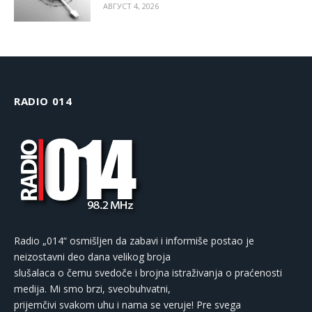
АВГУСТ 4, 2026
RADIO 014
Radio „014“ osmišljen da zabavi i informiše postao je
neizostavni deo dana velikog broja
slušalaca o čemu svedoče i brojna istraživanja o praćenosti
medija. Mi smo brzi, sveobuhvatni,
prijemčivi svakom uhu i nama se veruje! Pre svega