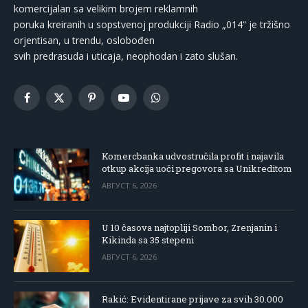
komercijalan sa velikim brojem reklamnih
poruka kreiranih u sopstvenoj produkciji Radio „014“ je tržišno
orjentisan, u trendu, oslobođen
svih predrasuda i uticaja, neophodan i zato slušan.
Facebook
X
Pinterest
YouTube
WhatsApp
(Twitter)
Komercbanka udvostručila profit i najavila
otkup akcija uoči pregovora sa Unikreditom
АВГУСТ 6, 2026
U 10 časova najtopliji Sombor, Zrenjanin i
Kikinda sa 35 stepeni
АВГУСТ 6, 2026
Rakić: Evidentirane prijave za svih 30.000