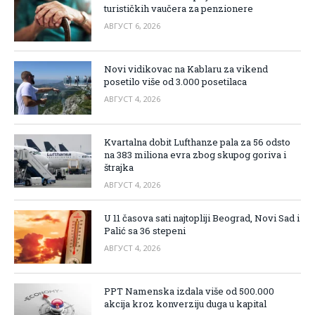
turističkih vaučera za penzionere
АВГУСТ 6, 2026
Novi vidikovac na Kablaru za vikend
posetilo više od 3.000 posetilaca
АВГУСТ 4, 2026
Kvartalna dobit Lufthanze pala za 56 odsto
na 383 miliona evra zbog skupog goriva i
štrajka
АВГУСТ 4, 2026
U 11 časova sati najtopliji Beograd, Novi Sad i
Palić sa 36 stepeni
АВГУСТ 4, 2026
PPT Namenska izdala više od 500.000
akcija kroz konverziju duga u kapital