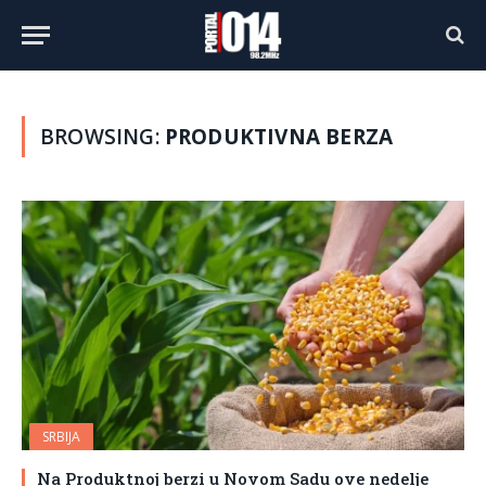
BROWSING:
PRODUKTIVNA BERZA
SRBIJA
Na Produktnoj berzi u Novom Sadu ove nedelje