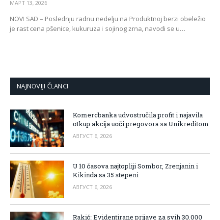
МАРТ 13, 2026
NOVI SAD – Poslednju radnu nedelju na Produktnoj berzi obeležio
je rast cena pšenice, kukuruza i sojinog zrna, navodi se u…
NAJNOVIJI ČLANCI
Komercbanka udvostručila profit i najavila
otkup akcija uoči pregovora sa Unikreditom
АВГУСТ 6, 2026
U 10 časova najtopliji Sombor, Zrenjanin i
Kikinda sa 35 stepeni
АВГУСТ 6, 2026
Rakić: Evidentirane prijave za svih 30.000