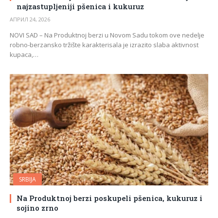
najzastupljeniji pšenica i kukuruz
АПРИЛ 24, 2026
NOVI SAD – Na Produktnoj berzi u Novom Sadu tokom ove nedelje
robno-berzansko tržište karakterisala je izrazito slaba aktivnost
kupaca,…
SRBIJA
Na Produktnoj berzi poskupeli pšenica, kukuruz i
sojino zrno