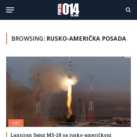
BROWSING:
RUSKO-AMERIČKA POSADA
SVET
Lansiran Sajuz MS-28 sa rusko-američkom