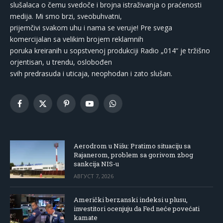
slušalaca o čemu svedoče i brojna istraživanja o praćenosti
medija. Mi smo brzi, sveobuhvatni,
prijemčivi svakom uhu i nama se veruje! Pre svega
komercijalan sa velikim brojem reklamnih
poruka kreiranih u sopstvenoj produkciji Radio „014“ je tržišno
orjentisan, u trendu, oslobođen
svih predrasuda i uticaja, neophodan i zato slušan.
Facebook
X
Pinterest
YouTube
WhatsApp
(Twitter)
Aerodrom u Nišu: Pratimo situaciju sa
Rajanerom, problem sa gorivom zbog
sankcija NIS-u
АВГУСТ 7, 2026
Američki berzanski indeksi u plusu,
investitori ocenjuju da Fed neće povećati
kamate