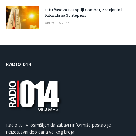
U 10 časova najtopliji Sombor, Zrenjanin i
Kikinda sa 35 stepeni
АВГУСТ 6, 2026
RADIO 014
Radio „014“ osmišljen da zabavi i informiše postao je
neizostavni deo dana velikog broja