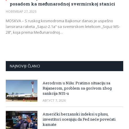
posadom ka međunarodnoj svermirskoj stanici
НОВЕМБАР 27, 2025
MOSKVA – S ruskog kosmodroma Bajkonur danas je uspešno
lansirana raketa „Sajuz-2.1a“ sa svemirskom letelicom „Sojuz MS-
28“, koja prema Međunarodnoj…
NAJNOVIJI ČLANCI
Aerodrom u Nišu: Pratimo situaciju sa
Rajanerom, problem sa gorivom zbog
sankcija NIS-u
АВГУСТ 7, 2026
Američki berzanski indeksi u plusu,
investitori ocenjuju da Fed neće povećati
kamate