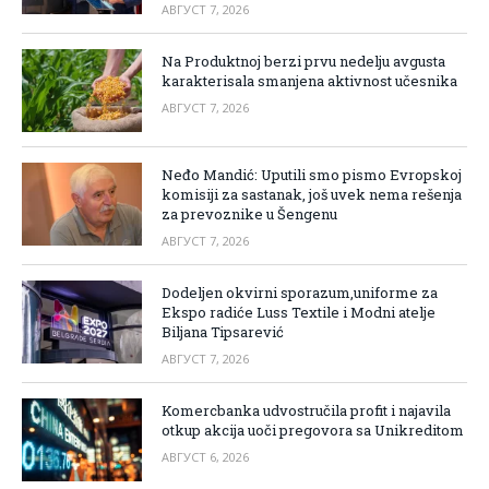
АВГУСТ 7, 2026
Na Produktnoj berzi prvu nedelju avgusta
karakterisala smanjena aktivnost učesnika
АВГУСТ 7, 2026
Neđo Mandić: Uputili smo pismo Evropskoj
komisiji za sastanak, još uvek nema rešenja
za prevoznike u Šengenu
АВГУСТ 7, 2026
Dodeljen okvirni sporazum,uniforme za
Ekspo radiće Luss Textile i Modni atelje
Biljana Tipsarević
АВГУСТ 7, 2026
Komercbanka udvostručila profit i najavila
otkup akcija uoči pregovora sa Unikreditom
АВГУСТ 6, 2026