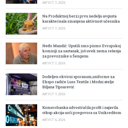
АВГУСТ 7, 2026
Na Produktnoj berzi prvu nedelju avgusta
karakterisala smanjena aktivnost učesnika
АВГУСТ 7, 2026
Neđo Mandić: Uputili smo pismo Evropskoj
komisiji za sastanak, još uvek nema rešenja
za prevoznike u Šengenu
АВГУСТ 7, 2026
Dodeljen okvirni sporazum,uniforme za
Ekspo radiće Luss Textile i Modni atelje
Biljana Tipsarević
АВГУСТ 7, 2026
Komercbanka udvostručila profit i najavila
otkup akcija uoči pregovora sa Unikreditom
АВГУСТ 6, 2026