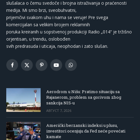
slušalaca o čemu svedoče i brojna istraživanja o praćenosti
medija. Mi smo brzi, sveobuhvatni,
prijemčivi svakom uhu i nama se veruje! Pre svega
komercijalan sa velikim brojem reklamnih
poruka kreiranih u sopstvenoj produkciji Radio „014“ je tržišno
orjentisan, u trendu, oslobođen
svih predrasuda i uticaja, neophodan i zato slušan.
Facebook
X
Pinterest
YouTube
WhatsApp
(Twitter)
Aerodrom u Nišu: Pratimo situaciju sa
Rajanerom, problem sa gorivom zbog
sankcija NIS-u
АВГУСТ 7, 2026
Američki berzanski indeksi u plusu,
investitori ocenjuju da Fed neće povećati
kamate