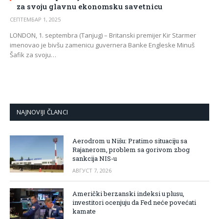
za svoju glavnu ekonomsku savetnicu
СЕПТЕМБАР 1, 2025
LONDON, 1. septembra (Tanjug) – Britanski premijer Kir Starmer
imenovao je bivšu zamenicu guvernera Banke Engleske Minuš
Šafik za svoju…
NAJNOVIJI ČLANCI
Aerodrom u Nišu: Pratimo situaciju sa
Rajanerom, problem sa gorivom zbog
sankcija NIS-u
АВГУСТ 7, 2026
Američki berzanski indeksi u plusu,
investitori ocenjuju da Fed neće povećati
kamate