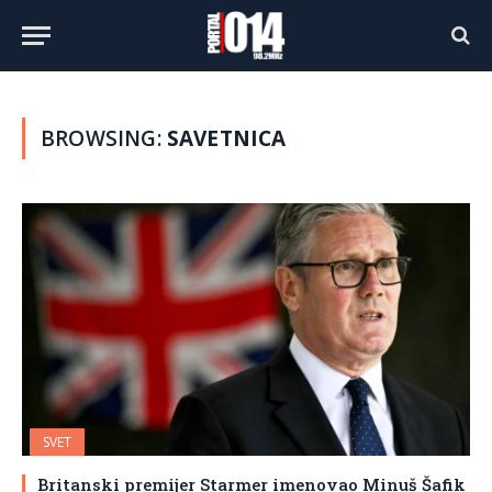
BROWSING:
SAVETNICA
SVET
Britanski premijer Starmer imenovao Minuš Šafik