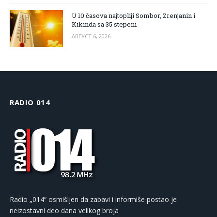
U 10 časova najtopliji Sombor, Zrenjanin i
Kikinda sa 35 stepeni
АВГУСТ 6, 2026
RADIO 014
Radio „014“ osmišljen da zabavi i informiše postao je
neizostavni deo dana velikog broja