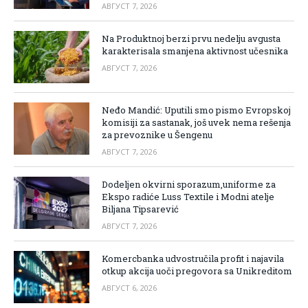
АВГУСТ 7, 2026
Na Produktnoj berzi prvu nedelju avgusta
karakterisala smanjena aktivnost učesnika
АВГУСТ 7, 2026
Neđo Mandić: Uputili smo pismo Evropskoj
komisiji za sastanak, još uvek nema rešenja
za prevoznike u Šengenu
АВГУСТ 7, 2026
Dodeljen okvirni sporazum,uniforme za
Ekspo radiće Luss Textile i Modni atelje
Biljana Tipsarević
АВГУСТ 7, 2026
Komercbanka udvostručila profit i najavila
otkup akcija uoči pregovora sa Unikreditom
АВГУСТ 6, 2026