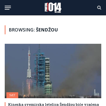
BROWSING:
ŠENDŽOU
SVET
Kineska svemirska letelica Šendžou biće vraćena