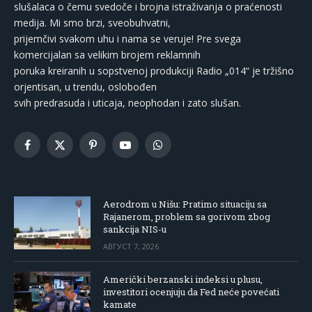
slušalaca o čemu svedoče i brojna istraživanja o praćenosti
medija. Mi smo brzi, sveobuhvatni,
prijemčivi svakom uhu i nama se veruje! Pre svega
komercijalan sa velikim brojem reklamnih
poruka kreiranih u sopstvenoj produkciji Radio „014“ je tržišno
orjentisan, u trendu, oslobođen
svih predrasuda i uticaja, neophodan i zato slušan.
Facebook
X
Pinterest
YouTube
WhatsApp
(Twitter)
Aerodrom u Nišu: Pratimo situaciju sa
Rajanerom, problem sa gorivom zbog
sankcija NIS-u
АВГУСТ 7, 2026
Američki berzanski indeksi u plusu,
investitori ocenjuju da Fed neće povećati
kamate