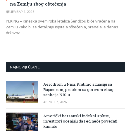
na Zemlju zbog oštećenja
ДЕЦЕМБАР 1, 2025
PEKING – Kineska svemirska letelica Šendžou biće vraćena na
Zemlju kako bi se detaljnije ispitala oštećenja, prenela je danas
državna…
NAJNOVIJI ČLANCI
Aerodrom u Nišu: Pratimo situaciju sa
Rajanerom, problem sa gorivom zbog
sankcija NIS-u
АВГУСТ 7, 2026
Američki berzanski indeksi u plusu,
investitori ocenjuju da Fed neće povećati
kamate