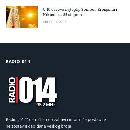
U 10 časova najtopliji Sombor, Zrenjanin i
Kikinda sa 35 stepeni
АВГУСТ 6, 2026
RADIO 014
Radio „014“ osmišljen da zabavi i informiše postao je
neizostavni deo dana velikog broja