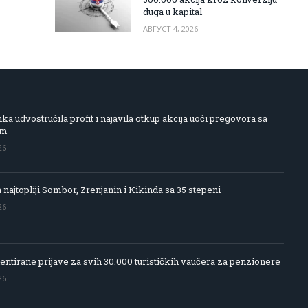
duga u kapital
АВГУСТ 4, 2026
 udvostručila profit i najavila otkup akcija uoči pregovora sa
om
26
 najtopliji Sombor, Zrenjanin i Kikinda sa 35 stepeni
26
entirane prijave za svih 30.000 turističkih vaučera za penzionere
26