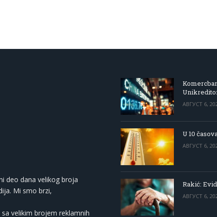
Komercbanka
Unikredit
АВГУСТ 6, 20
U 10 časova
АВГУСТ 6, 20
ni deo dana velikog broja
Rakić: Evid
ija. Mi smo brzi,
АВГУСТ 6, 20
 sa velikim brojem reklamnih