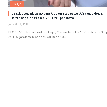
SRBIJA
Tradicionalna akcija Crvene zvezde „Crveno-bela
krv“ biće održana 25. i 26. januara
ЈАНУАР 16, 2026
BEOGRAD – Tradicionalna akcija „Crveno-bela krv“ biće održana 35. 
25. i 26. januara, u periodu od 10 do 18…