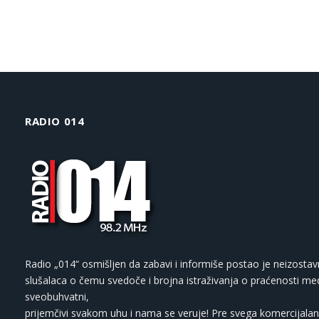
RADIO 014
Radio „014“ osmišljen da zabavi i informiše postao je neizostav
slušalaca o čemu svedoče i brojna istraživanja o praćenosti med
sveobuhvatni,
prijemčivi svakom uhu i nama se veruje! Pre svega komercijalan