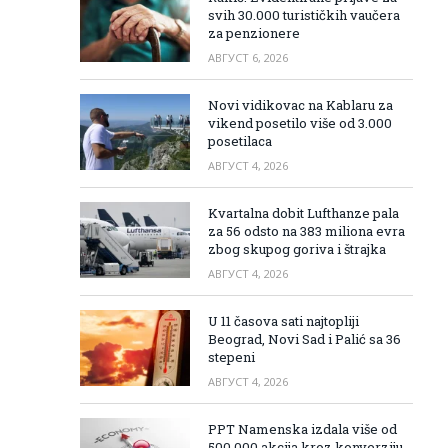
svih 30.000 turističkih vaučera
za penzionere
АВГУСТ 6, 2026
Novi vidikovac na Kablaru za
vikend posetilo više od 3.000
posetilaca
АВГУСТ 4, 2026
Kvartalna dobit Lufthanze pala
za 56 odsto na 383 miliona evra
zbog skupog goriva i štrajka
АВГУСТ 4, 2026
U 11 časova sati najtopliji
Beograd, Novi Sad i Palić sa 36
stepeni
АВГУСТ 4, 2026
PPT Namenska izdala više od
500.000 akcija kroz konverziju