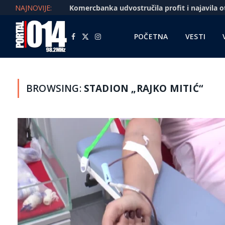
NAJNOVIJE:
POČETNA
VESTI
Facebook
X
Instagram
(Twitter)
BROWSING:
STADION „RAJKO MITIĆ“