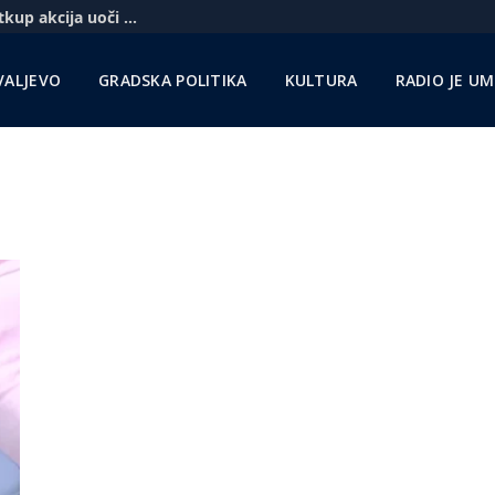
Komercbanka udvostručila profit i najavila otkup akcija uoči pregovora sa Unikreditom
VALJEVO
GRADSKA POLITIKA
KULTURA
RADIO JE U