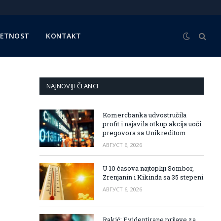
METNOST
KONTAKT
NAJNOVIJI ČLANCI
Komercbanka udvostručila
profit i najavila otkup akcija uoči
pregovora sa Unikreditom
АВГУСТ 6, 2026
U 10 časova najtopliji Sombor,
Zrenjanin i Kikinda sa 35 stepeni
АВГУСТ 6, 2026
Rakić: Evidentirane prijave za