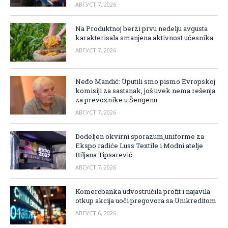
АВГУСТ 7, 2026
Na Produktnoj berzi prvu nedelju avgusta
karakterisala smanjena aktivnost učesnika
АВГУСТ 7, 2026
Neđo Mandić: Uputili smo pismo Evropskoj
komisiji za sastanak, još uvek nema rešenja
za prevoznike u Šengenu
АВГУСТ 7, 2026
Dodeljen okvirni sporazum,uniforme za
Ekspo radiće Luss Textile i Modni atelje
Biljana Tipsarević
АВГУСТ 7, 2026
Komercbanka udvostručila profit i najavila
otkup akcija uoči pregovora sa Unikreditom
АВГУСТ 6, 2026