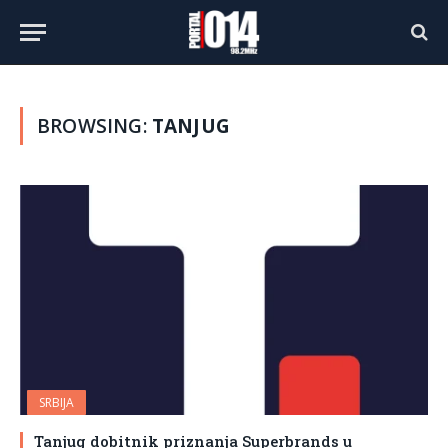
BROWSING:
TANJUG
SRBIJA
Tanjug dobitnik priznanja Superbrands u