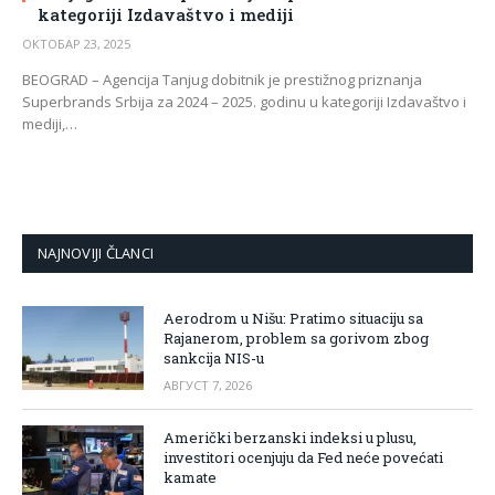
kategoriji Izdavaštvo i mediji
ОКТОБАР 23, 2025
BEOGRAD – Agencija Tanjug dobitnik je prestižnog priznanja
Superbrands Srbija za 2024 – 2025. godinu u kategoriji Izdavaštvo i
mediji,…
NAJNOVIJI ČLANCI
Aerodrom u Nišu: Pratimo situaciju sa
Rajanerom, problem sa gorivom zbog
sankcija NIS-u
АВГУСТ 7, 2026
Američki berzanski indeksi u plusu,
investitori ocenjuju da Fed neće povećati
kamate