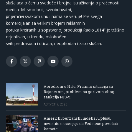
slušalaca o čemu svedoče i brojna istraživanja o praćenosti
medija. Mi smo brzi, sveobuhvatni,
prijemčivi svakom uhu i nama se veruje! Pre svega
komercijalan sa velikim brojem reklamnih
poruka kreiranih u sopstvenoj produkciji Radio „014“ je tržišno
orjentisan, u trendu, oslobođen
svih predrasuda i uticaja, neophodan i zato slušan.
Facebook
X
Pinterest
YouTube
WhatsApp
(Twitter)
Aerodrom u Nišu: Pratimo situaciju sa
Rajanerom, problem sa gorivom zbog
sankcija NIS-u
АВГУСТ 7, 2026
Američki berzanski indeksi u plusu,
investitori ocenjuju da Fed neće povećati
kamate