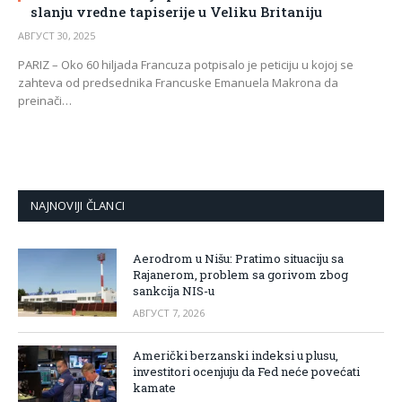
slanju vredne tapiserije u Veliku Britaniju
АВГУСТ 30, 2025
PARIZ – Oko 60 hiljada Francuza potpisalo je peticiju u kojoj se
zahteva od predsednika Francuske Emanuela Makrona da
preinači…
NAJNOVIJI ČLANCI
Aerodrom u Nišu: Pratimo situaciju sa
Rajanerom, problem sa gorivom zbog
sankcija NIS-u
АВГУСТ 7, 2026
Američki berzanski indeksi u plusu,
investitori ocenjuju da Fed neće povećati
kamate