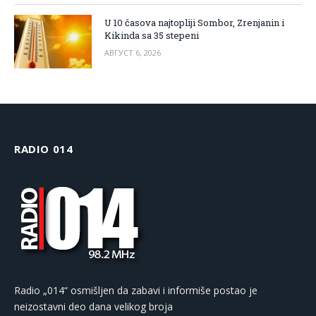
U 10 časova najtopliji Sombor, Zrenjanin i
Kikinda sa 35 stepeni
АВГУСТ 6, 2026
RADIO 014
Radio „014“ osmišljen da zabavi i informiše postao je
neizostavni deo dana velikog broja