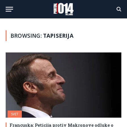
BROWSING:
TAPISERIJA
SVET
Francuska: Peticija protiv Makronove odluke o