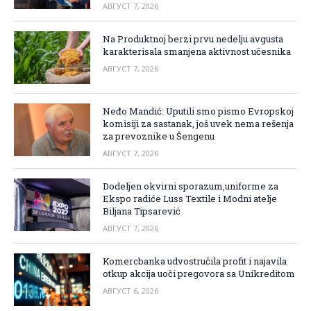
АВГУСТ 7, 2026
Na Produktnoj berzi prvu nedelju avgusta
karakterisala smanjena aktivnost učesnika
АВГУСТ 7, 2026
Neđo Mandić: Uputili smo pismo Evropskoj
komisiji za sastanak, još uvek nema rešenja
za prevoznike u Šengenu
АВГУСТ 7, 2026
Dodeljen okvirni sporazum,uniforme za
Ekspo radiće Luss Textile i Modni atelje
Biljana Tipsarević
АВГУСТ 7, 2026
Komercbanka udvostručila profit i najavila
otkup akcija uoči pregovora sa Unikreditom
АВГУСТ 6, 2026