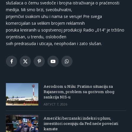
slušalaca o čemu svedoče i brojna istraživanja o praćenosti
medija. Mi smo brzi, sveobuhvatni,
prijemčivi svakom uhu i nama se veruje! Pre svega
komercijalan sa velikim brojem reklamnih
poruka kreiranih u sopstvenoj produkciji Radio „014“ je tržišno
orjentisan, u trendu, oslobođen
svih predrasuda i uticaja, neophodan i zato slušan.
Facebook
X
Pinterest
YouTube
WhatsApp
(Twitter)
Aerodrom u Nišu: Pratimo situaciju sa
Rajanerom, problem sa gorivom zbog
sankcija NIS-u
АВГУСТ 7, 2026
Američki berzanski indeksi u plusu,
investitori ocenjuju da Fed neće povećati
kamate