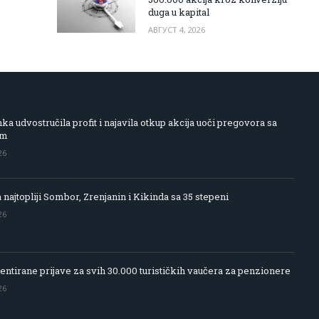
duga u kapital
АВГУСТ 4, 2026
 udvostručila profit i najavila otkup akcija uoči pregovora sa
om
26
 najtopliji Sombor, Zrenjanin i Kikinda sa 35 stepeni
26
entirane prijave za svih 30.000 turističkih vaučera za penzionere
26