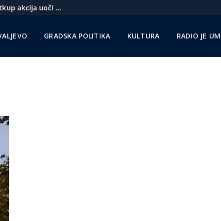
Komercbanka udvostručila profit i najavila otkup akcija uoči pregovora sa Unikreditom
VALJEVO
GRADSKA POLITIKA
KULTURA
RADIO JE U