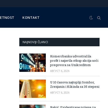
METNOST
KONTAKT
NAJNOVIJI ČLANCI
Komercbanka udvostručila
profit i najavila otkup akcija uoči
pregovora sa Unikreditom
АВГУСТ 6, 2026
U 10 časova najtopliji Sombor,
Zrenjanin i Kikinda sa 35 stepeni
АВГУСТ 6, 2026
Rakić: Evidentirane prijave za