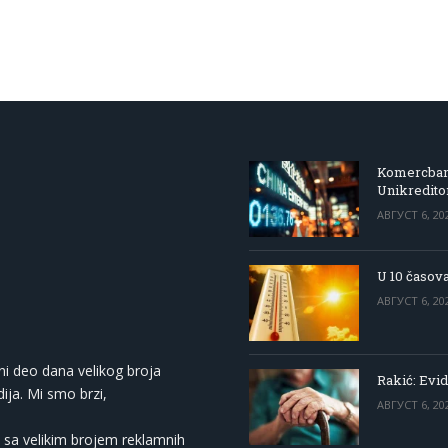
Komercbanka
Unikredit
АВГУСТ 6, 20
U 10 časova
АВГУСТ 6, 20
ni deo dana velikog broja
Rakić: Evid
ija. Mi smo brzi,
АВГУСТ 6, 20
 sa velikim brojem reklamnih