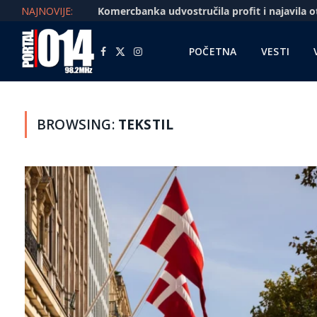
NAJNOVIJE:
POČETNA
VESTI
Facebook
X
Instagram
(Twitter)
BROWSING:
TEKSTIL