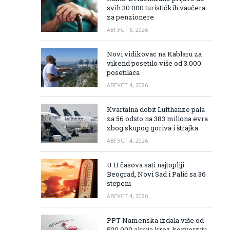
svih 30.000 turističkih vaučera
za penzionere
АВГУСТ 6, 2026
Novi vidikovac na Kablaru za
vikend posetilo više od 3.000
posetilaca
АВГУСТ 4, 2026
Kvartalna dobit Lufthanze pala
za 56 odsto na 383 miliona evra
zbog skupog goriva i štrajka
АВГУСТ 4, 2026
U 11 časova sati najtopliji
Beograd, Novi Sad i Palić sa 36
stepeni
АВГУСТ 4, 2026
PPT Namenska izdala više od
500.000 akcija kroz konverziju