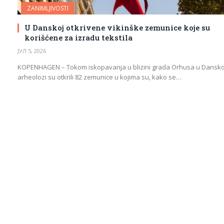
ZANIMLJIVOSTI
U Danskoj otkrivene vikinške zemunice koje su
korišćene za izradu tekstila
ЈУЛ 5, 2026
KOPENHAGEN – Tokom iskopavanja u blizini grada Orhusa u Dansko
arheolozi su otkrili 82 zemunice u kojima su, kako se…