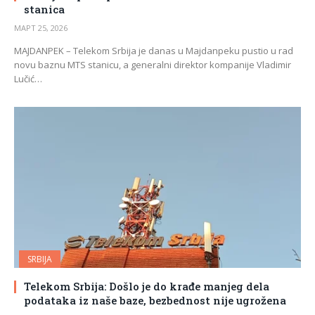
stanica
МАРТ 25, 2026
MAJDANPEK – Telekom Srbija je danas u Majdanpeku pustio u rad
novu baznu MTS stanicu, a generalni direktor kompanije Vladimir
Lučić…
SRBIJA
Telekom Srbija: Došlo je do krađe manjeg dela
podataka iz naše baze, bezbednost nije ugrožena