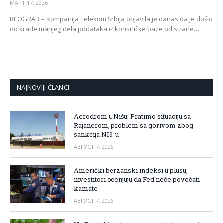
МАРТ 17, 2026
BEOGRAD – Kompanija Telekom Srbija objavila je danas da je došlo
do krađe manjeg dela podataka iz korisničke baze od strane…
NAJNOVIJI ČLANCI
Aerodrom u Nišu: Pratimo situaciju sa
Rajanerom, problem sa gorivom zbog
sankcija NIS-u
АВГУСТ 7, 2026
Američki berzanski indeksi u plusu,
investitori ocenjuju da Fed neće povećati
kamate
АВГУСТ 7, 2026