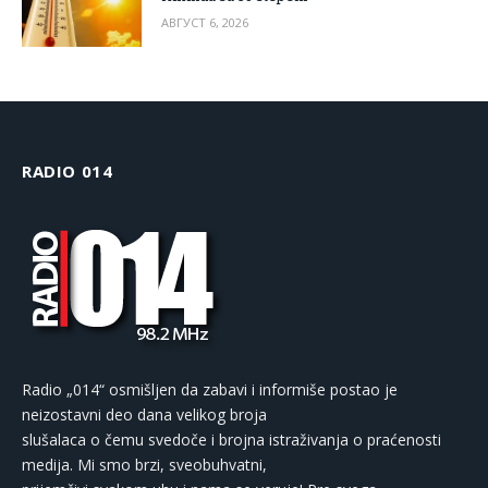
АВГУСТ 6, 2026
RADIO 014
Radio „014“ osmišljen da zabavi i informiše postao je
neizostavni deo dana velikog broja
slušalaca o čemu svedoče i brojna istraživanja o praćenosti
medija. Mi smo brzi, sveobuhvatni,