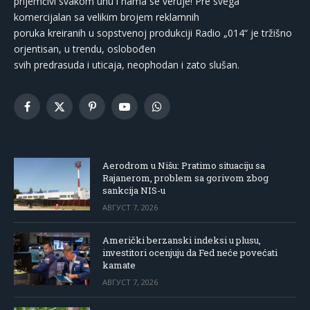
prijemčivi svakom uhu i nama se veruje! Pre svega
komercijalan sa velikim brojem reklamnih
poruka kreiranih u sopstvenoj produkciji Radio „014“ je tržišno
orjentisan, u trendu, oslobođen
svih predrasuda i uticaja, neophodan i zato slušan.
Facebook
X
Pinterest
YouTube
WhatsApp
(Twitter)
Aerodrom u Nišu: Pratimo situaciju sa
Rajanerom, problem sa gorivom zbog
sankcija NIS-u
АВГУСТ 7, 2026
Američki berzanski indeksi u plusu,
investitori ocenjuju da Fed neće povećati
kamate
АВГУСТ 7, 2026