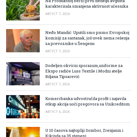
Na Produktnoj berzi prvu nedelju avgusta
karakterisala smanjena aktivnost učesnika
АВГУСТ 7, 2026
Neđo Mandić: Uputili smo pismo Evropskoj
komisiji za sastanak, još uvek nema rešenja
za prevoznike u Šengenu
АВГУСТ 7, 2026
Dodeljen okvirni sporazum,uniforme za
Ekspo radiće Luss Textile i Modni atelje
Biljana Tipsarević
АВГУСТ 7, 2026
Komercbanka udvostručila profit i najavila
otkup akcija uoči pregovora sa Unikreditom
АВГУСТ 6, 2026
U 10 časova najtopliji Sombor, Zrenjanin i
Kikinda sa 35 stepeni