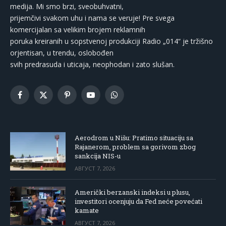
medija. Mi smo brzi, sveobuhvatni,
prijemčivi svakom uhu i nama se veruje! Pre svega
komercijalan sa velikim brojem reklamnih
poruka kreiranih u sopstvenoj produkciji Radio „014“ je tržišno
orjentisan, u trendu, oslobođen
svih predrasuda i uticaja, neophodan i zato slušan.
Facebook
X
Pinterest
YouTube
WhatsApp
(Twitter)
Aerodrom u Nišu: Pratimo situaciju sa
Rajanerom, problem sa gorivom zbog
sankcija NIS-u
АВГУСТ 7, 2026
Američki berzanski indeksi u plusu,
investitori ocenjuju da Fed neće povećati
kamate
АВГУСТ 7, 2026