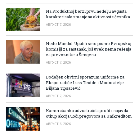
Na Produktnoj berzi prvu nedelju avgusta
karakterisala smanjena aktivnost učesnika
АВГУСТ 7, 2026
Neđo Mandić: Uputili smo pismo Evropskoj
komisiji za sastanak, još uvek nema rešenja
za prevoznike u Šengenu
АВГУСТ 7, 2026
Dodeljen okvirni sporazum,uniforme za
Ekspo radiće Luss Textile i Modni atelje
Biljana Tipsarević
АВГУСТ 7, 2026
Komercbanka udvostručila profit i najavila
otkup akcija uoči pregovora sa Unikreditom
АВГУСТ 6, 2026