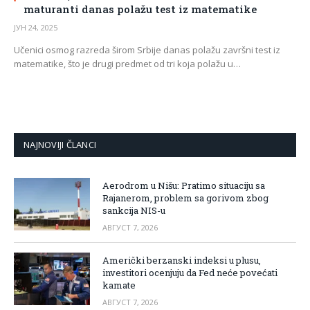
maturanti danas polažu test iz matematike
ЈУН 24, 2025
Učenici osmog razreda širom Srbije danas polažu završni test iz
matematike, što je drugi predmet od tri koja polažu u…
NAJNOVIJI ČLANCI
Aerodrom u Nišu: Pratimo situaciju sa
Rajanerom, problem sa gorivom zbog
sankcija NIS-u
АВГУСТ 7, 2026
Američki berzanski indeksi u plusu,
investitori ocenjuju da Fed neće povećati
kamate
АВГУСТ 7, 2026