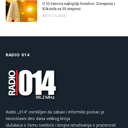
U 10 časova najtopliji Sombor, Zrenjanin i
Kikinda sa 35 stepeni
АВГУСТ 6, 2026
RADIO 014
Radio „014“ osmišljen da zabavi i informiše postao je
neizostavni deo dana velikog broja
slušalaca o čemu svedoče i brojna istraživanja o praćenosti