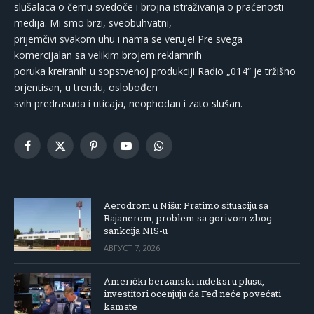
slušalaca o čemu svedoče i brojna istraživanja o praćenosti
medija. Mi smo brzi, sveobuhvatni,
prijemčivi svakom uhu i nama se veruje! Pre svega
komercijalan sa velikim brojem reklamnih
poruka kreiranih u sopstvenoj produkciji Radio „014“ je tržišno
orjentisan, u trendu, oslobođen
svih predrasuda i uticaja, neophodan i zato slušan.
Facebook
X
Pinterest
YouTube
WhatsApp
(Twitter)
Aerodrom u Nišu: Pratimo situaciju sa
Rajanerom, problem sa gorivom zbog
sankcija NIS-u
АВГУСТ 7, 2026
Američki berzanski indeksi u plusu,
investitori ocenjuju da Fed neće povećati
kamate