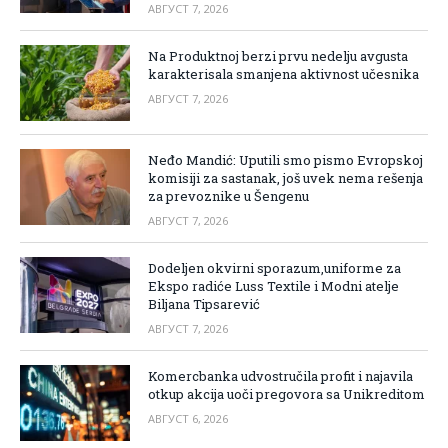
АВГУСТ 7, 2026
Na Produktnoj berzi prvu nedelju avgusta
karakterisala smanjena aktivnost učesnika
АВГУСТ 7, 2026
Neđo Mandić: Uputili smo pismo Evropskoj
komisiji za sastanak, još uvek nema rešenja
za prevoznike u Šengenu
АВГУСТ 7, 2026
Dodeljen okvirni sporazum,uniforme za
Ekspo radiće Luss Textile i Modni atelje
Biljana Tipsarević
АВГУСТ 7, 2026
Komercbanka udvostručila profit i najavila
otkup akcija uoči pregovora sa Unikreditom
АВГУСТ 6, 2026