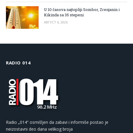
U 10 časova najtopliji Sombor, Zrenjanin i
Kikinda sa 35 stepeni
АВГУСТ 6, 2026
RADIO 014
Radio „014“ osmišljen da zabavi i informiše postao je
neizostavni deo dana velikog broja