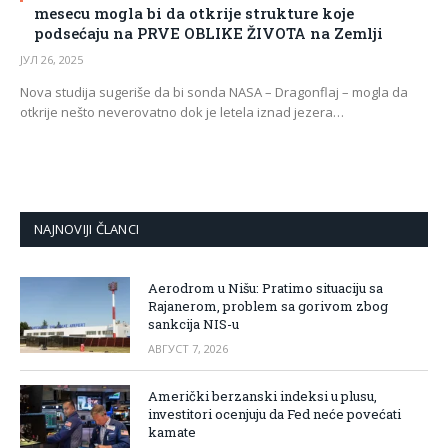
mesecu mogla bi da otkrije strukture koje
podsećaju na PRVE OBLIKE ŽIVOTA na Zemlji
ЈУЛ 26, 2025
Nova studija sugeriše da bi sonda NASA – Dragonflaj – mogla da
otkrije nešto neverovatno dok je letela iznad jezera…
NAJNOVIJI ČLANCI
Aerodrom u Nišu: Pratimo situaciju sa
Rajanerom, problem sa gorivom zbog
sankcija NIS-u
АВГУСТ 7, 2026
Američki berzanski indeksi u plusu,
investitori ocenjuju da Fed neće povećati
kamate