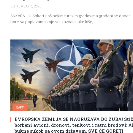
СЕПТЕМБАР 6, 2025
ANKARA – U Ankari i još nekim turskim gradovima građani se danas
bore sa poplavama koje su izazvale jake kiše,…
SVET
EVROPSKA ZEMLJA SE NAORUŽAVA DO ZUBA! Stiž
borbeni avioni, dronovi, tenkovi i ratni brodovi: 
bukne sukob sa ovom državom, SVE ĆE GORETI