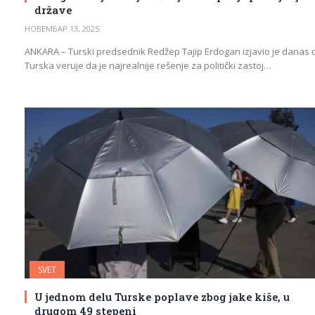
države
НОВЕМБАР 13, 2025
ANKARA – Turski predsednik Redžep Tajip Erdogan izjavio je danas 
Turska veruje da je najrealnije rešenje za politički zastoj…
SVET
U jednom delu Turske poplave zbog jake kiše, u
drugom 49 stepeni