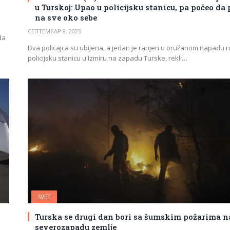
u Turskoj: Upao u policijsku stanicu, pa počeo da
na sve oko sebe
СЕПТЕМБАР 8, 2025
da
Dva policajca su ubijena, a jedan je ranjen u oružanom napadu 
policijsku stanicu u Izmiru na zapadu Turske, rekli…
SVET
Turska se drugi dan bori sa šumskim požarima n
severozapadu zemlje