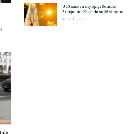
U 10 časova najtopliji Sombor,
Zrenjanin i Kikinda sa 35 stepeni
АВГУСТ 6, 2026
og
liće