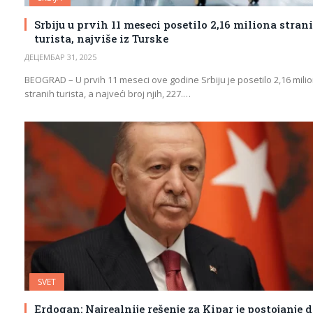
Srbiju u prvih 11 meseci posetilo 2,16 miliona stran
turista, najviše iz Turske
ДЕЦЕМБАР 31, 2025
BEOGRAD – U prvih 11 meseci ove godine Srbiju je posetilo 2,16 mili
stranih turista, a najveći broj njih, 227.…
SVET
Erdogan: Najrealnije rešenje za Kipar je postojanje 