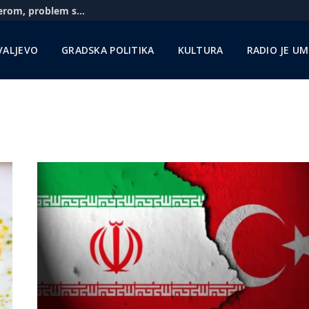
Aerodrom u Nišu: Pratimo situaciju sa Rajanerom, problem sa gorivom zbog sankcija NIS-u
VALJEVO
GRADSKA POLITIKA
KULTURA
RADIO JE U