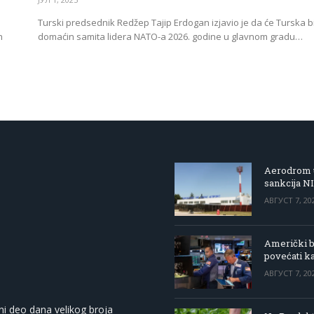
Turski predsednik Redžep Tajip Erdogan izjavio je da će Turska bi
h
domaćin samita lidera NATO-a 2026. godine u glavnom gradu…
Aerodrom u
sankcija N
АВГУСТ 7, 20
Američki be
povećati k
АВГУСТ 7, 20
ni deo dana velikog broja