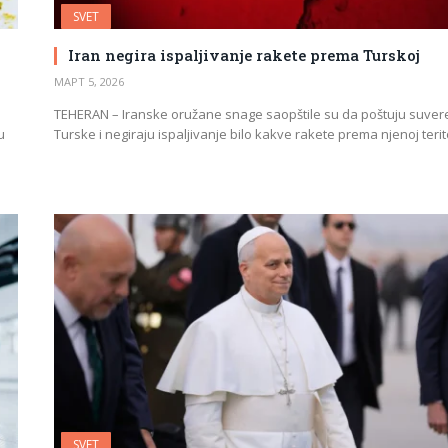
SVET
Iran negira ispaljivanje rakete prema Turskoj
МАРТ 5, 2026
TEHERAN – Iranske oružane snage saopštile su da poštuju suvere
u
Turske i negiraju ispaljivanje bilo kakve rakete prema njenoj terito
SVET