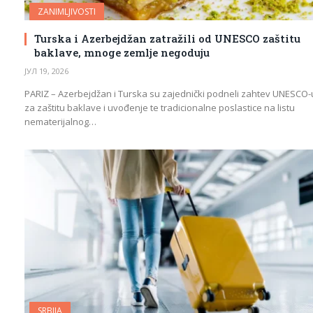
ZANIMLJIVOSTI
Turska i Azerbejdžan zatražili od UNESCO zaštitu
baklave, mnoge zemlje negoduju
ЈУЛ 19, 2026
PARIZ – Azerbejdžan i Turska su zajednički podneli zahtev UNESCO-
za zaštitu baklave i uvođenje te tradicionalne poslastice na listu
nematerijalnog…
SRBIJA