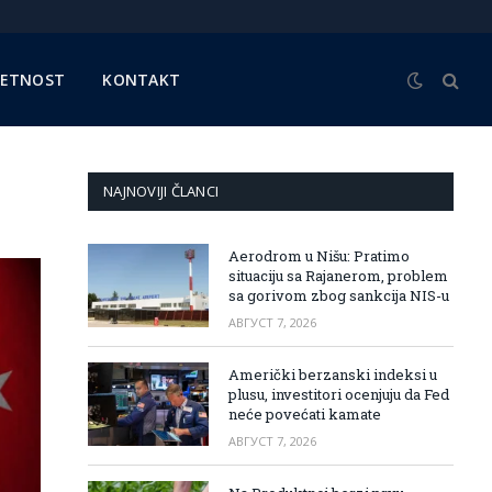
METNOST
KONTAKT
NAJNOVIJI ČLANCI
Aerodrom u Nišu: Pratimo
situaciju sa Rajanerom, problem
sa gorivom zbog sankcija NIS-u
АВГУСТ 7, 2026
Američki berzanski indeksi u
plusu, investitori ocenjuju da Fed
neće povećati kamate
АВГУСТ 7, 2026