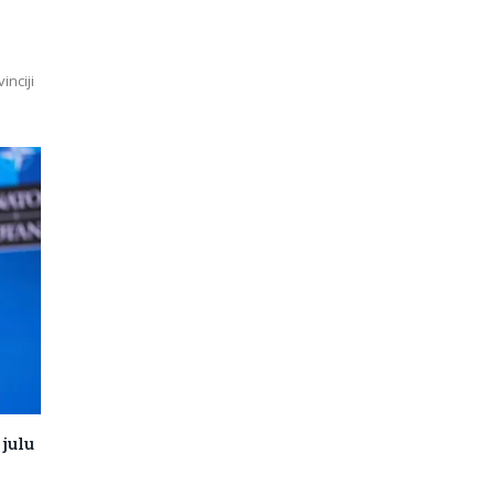
inciji
julu