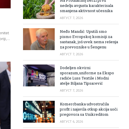
Na Produktnoj berzi prvu
nedelju avgusta karakterisala
smanjena aktivnost učesnika
АВГУСТ 7, 2026
Neđo Mandić: Uputili smo
nitet
pismo Evropskoj komisiji za
riji,…
sastanak, još uvek nema rešenja
za prevoznike u Šengenu
АВГУСТ 7, 2026
Dodeljen okvirni
sporazum,uniforme za Ekspo
radiće Luss Textile i Modni
atelje Biljana Tipsarević
АВГУСТ 7, 2026
Komercbanka udvostručila
profit i najavila otkup akcija uoči
pregovora sa Unikreditom
АВГУСТ 6, 2026