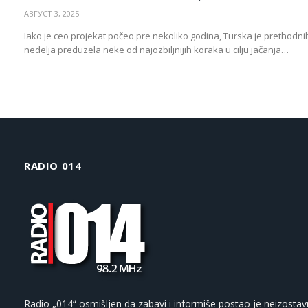
АВГУСТ 3, 2025
Iako je ceo projekat počeo pre nekoliko godina, Turska je prethodni
nedelja preduzela neke od najozbiljnijih koraka u cilju jačanja…
RADIO 014
Radio „014“ osmišljen da zabavi i informiše postao je neizostav