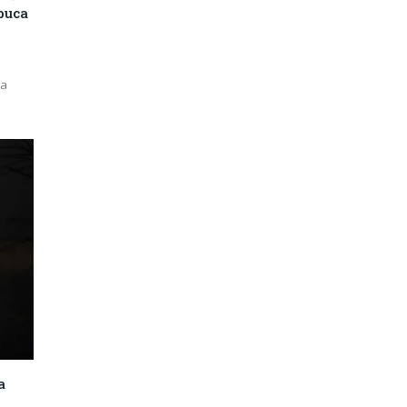
 puca
na
a