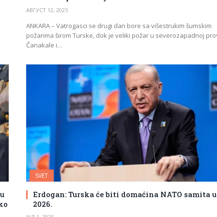
АВГУСТ 12, 2025
ANKARA – Vatrogasci se drugi dan bore sa višestrukim šumskim
požarima širom Turske, dok je veliki požar u severozapadnoj prov
Čanakale i…
SVET
u
Erdogan: Turska će biti domaćina NATO samita u 
Ako
2026.
ЈУЛ 1, 2025