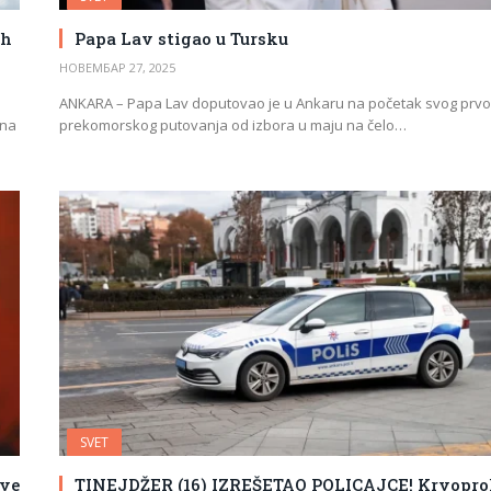
ih
Papa Lav stigao u Tursku
НОВЕМБАР 27, 2025
ANKARA – Papa Lav doputovao je u Ankaru na početak svog prv
ona
prekomorskog putovanja od izbora u maju na čelo…
SVET
dve
TINEJDŽER (16) IZREŠETAO POLICAJCE! Krvopro