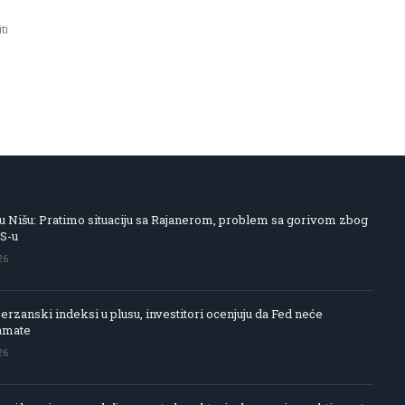
ti
 Nišu: Pratimo situaciju sa Rajanerom, problem sa gorivom zbog
IS-u
26
rzanski indeksi u plusu, investitori ocenjuju da Fed neće
amate
26