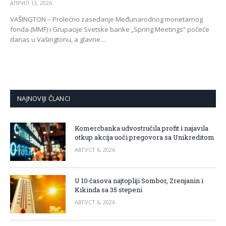
АПРИЛ 13, 2026
VAŠINGTON – Prolećno zasedanje Međunarodnog monetarnog
fonda (MMF) i Grupacije Svetske banke „Spring Meetings“ počeće
danas u Vašingtonu, a glavne…
NAJNOVIJI ČLANCI
Komercbanka udvostručila profit i najavila
otkup akcija uoči pregovora sa Unikreditom
АВГУСТ 6, 2026
U 10 časova najtopliji Sombor, Zrenjanin i
Kikinda sa 35 stepeni
АВГУСТ 6, 2026