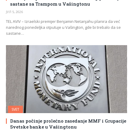
sastane sa Trampom u Vašingtonu
ЈУЛ 5, 2026
TEL AVIV – Izraelski premijer Benjamin Netanjahu planira da već
narednog ponedeljka otputuje u Vašington, gde bi trebalo da se
sastane…
SVET
Danas počinje prolećno zasedanje MMF i Grupacije
Svetske banke u Vašingtonu