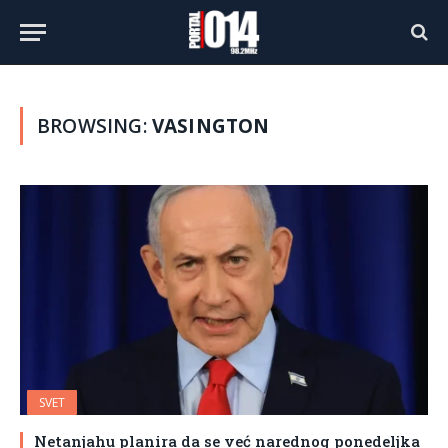
BROWSING:
VASINGTON
SVET
Netanjahu planira da se već narednog ponedeljka