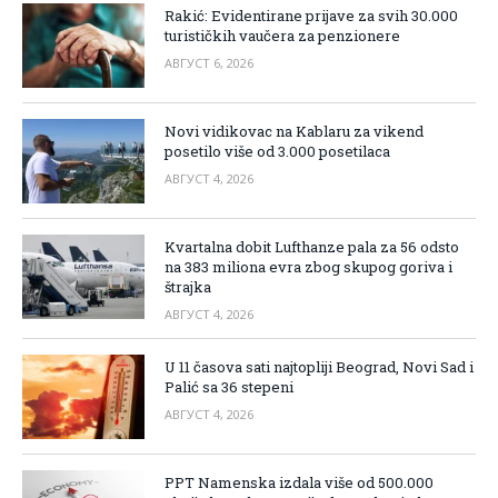
Rakić: Evidentirane prijave za svih 30.000
turističkih vaučera za penzionere
АВГУСТ 6, 2026
Novi vidikovac na Kablaru za vikend
posetilo više od 3.000 posetilaca
АВГУСТ 4, 2026
Kvartalna dobit Lufthanze pala za 56 odsto
na 383 miliona evra zbog skupog goriva i
štrajka
АВГУСТ 4, 2026
U 11 časova sati najtopliji Beograd, Novi Sad i
Palić sa 36 stepeni
АВГУСТ 4, 2026
PPT Namenska izdala više od 500.000