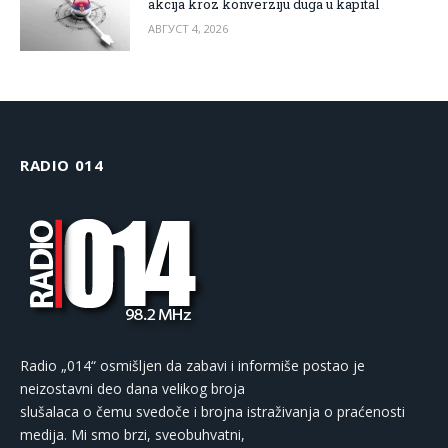
akcija kroz konverziju duga u kapital
АВГУСТ 4, 2026
RADIO 014
Radio „014“ osmišljen da zabavi i informiše postao je
neizostavni deo dana velikog broja
slušalaca o čemu svedoče i brojna istraživanja o praćenosti
medija. Mi smo brzi, sveobuhvatni,