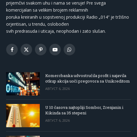
prijemčivi svakom uhu i nama se veruje! Pre svega
komercijalan sa velikim brojem reklamnih
poruka kreiranih u sopstvenoj produkciji Radio „014“ je tržišno
orjentisan, u trendu, oslobođen
svih predrasuda i uticaja, neophodan i zato slušan.
Facebook
X
Pinterest
YouTube
WhatsApp
(Twitter)
Komercbanka udvostručila profit i najavila
otkup akcija uoči pregovora sa Unikreditom
АВГУСТ 6, 2026
U 10 časova najtopliji Sombor, Zrenjanin i
Kikinda sa 35 stepeni
АВГУСТ 6, 2026