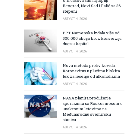
U 11 časova sati najtopliji
Beograd, Novi Sad i Palić sa 36
stepeni
АВГУСТ 4, 2026
PPT Namenska izdala više od
500.000 akcija kroz konverziju
duga u kapital
АВГУСТ 4, 2026
Nova metoda protiv kovida:
Koronavirus u plućima blokira
lek za lečenje od alkoholizma
АВГУСТ 4, 2026
NASA planira produženje
sporazuma sa Roskosmosom o
unakrsnim letovima na
Međunarodnu svemirsku
stanicu
АВГУСТ 4, 2026