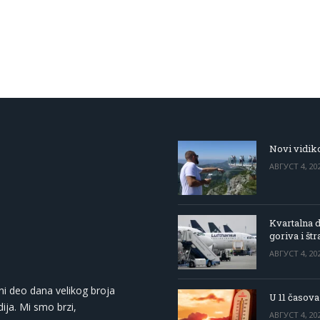
Novi vidiko
АВГУСТ 4, 20
Kvartalna d
goriva i štr
АВГУСТ 4, 20
ni deo dana velikog broja
U 11 časova
ija. Mi smo brzi,
АВГУСТ 4, 20