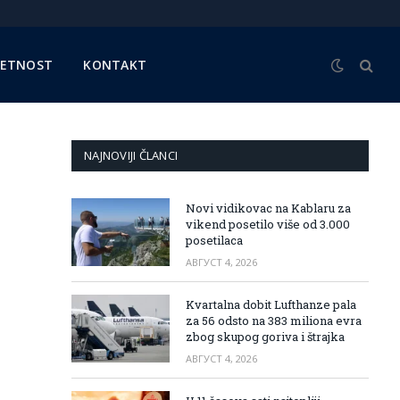
METNOST
KONTAKT
NAJNOVIJI ČLANCI
Novi vidikovac na Kablaru za
vikend posetilo više od 3.000
posetilaca
АВГУСТ 4, 2026
Kvartalna dobit Lufthanze pala
za 56 odsto na 383 miliona evra
zbog skupog goriva i štrajka
АВГУСТ 4, 2026