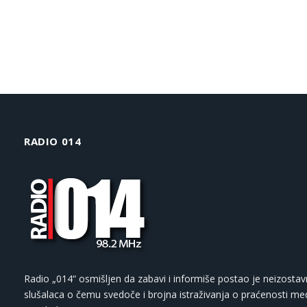
RADIO 014
Radio „014“ osmišljen da zabavi i informiše postao je neizostav
slušalaca o čemu svedoče i brojna istraživanja o praćenosti med