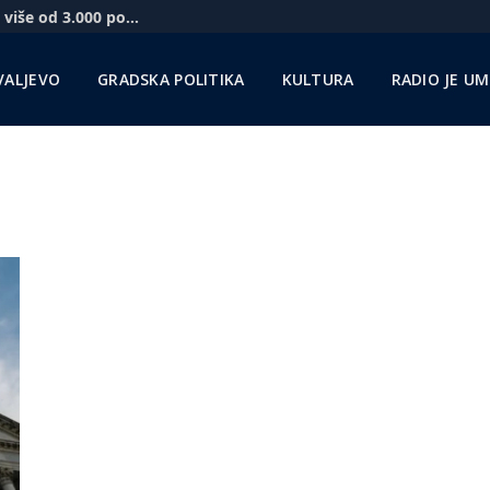
Novi vidikovac na Kablaru za vikend posetilo više od 3.000 posetilaca
VALJEVO
GRADSKA POLITIKA
KULTURA
RADIO JE U