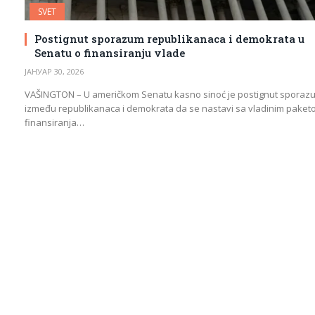
SVET
Postignut sporazum republikanaca i demokrata u
Senatu o finansiranju vlade
ЈАНУАР 30, 2026
VAŠINGTON – U američkom Senatu kasno sinoć je postignut sporaz
između republikanaca i demokrata da se nastavi sa vladinim pake
finansiranja…