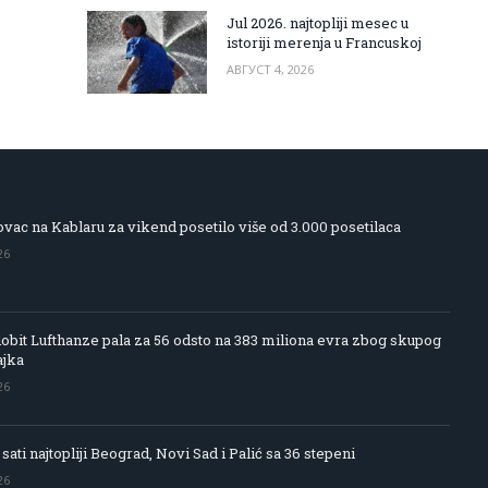
Jul 2026. najtopliji mesec u
istoriji merenja u Francuskoj
АВГУСТ 4, 2026
vac na Kablaru za vikend posetilo više od 3.000 posetilaca
26
obit Lufthanze pala za 56 odsto na 383 miliona evra zbog skupog
ajka
26
 sati najtopliji Beograd, Novi Sad i Palić sa 36 stepeni
26