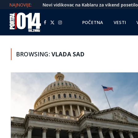
NAJNOVIJE:
POČETNA
VESTI
Facebook
X
Instagram
(Twitter)
BROWSING:
VLADA SAD