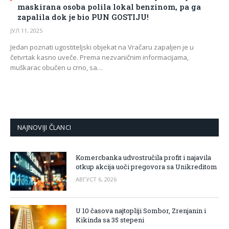
maskirana osoba polila lokal benzinom, pa ga
zapalila dok je bio PUN GOSTIJU!
ЈУЛ 11, 2025
Jedan poznati ugostiteljski objekat na Vračaru zapaljen je u
četvrtak kasno uveče. Prema nezvaničnim informacijama,
muškarac obučen u crno, sa…
NAJNOVIJI ČLANCI
Komercbanka udvostručila profit i najavila
otkup akcija uoči pregovora sa Unikreditom
АВГУСТ 6, 2026
U 10 časova najtopliji Sombor, Zrenjanin i
Kikinda sa 35 stepeni