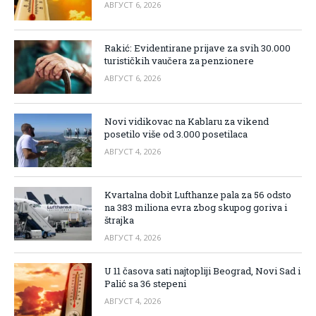
АВГУСТ 6, 2026
Rakić: Evidentirane prijave za svih 30.000
turističkih vaučera za penzionere
АВГУСТ 6, 2026
Novi vidikovac na Kablaru za vikend
posetilo više od 3.000 posetilaca
АВГУСТ 4, 2026
Kvartalna dobit Lufthanze pala za 56 odsto
na 383 miliona evra zbog skupog goriva i
štrajka
АВГУСТ 4, 2026
U 11 časova sati najtopliji Beograd, Novi Sad i
Palić sa 36 stepeni
АВГУСТ 4, 2026