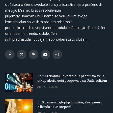
slušalaca o čemu svedoče i brojna istraživanja o praćenosti
medija. Mi smo brzi, sveobuhvatni,
prijemčivi svakom uhu i nama se veruje! Pre svega
komercijalan sa velikim brojem reklamnih
poruka kreiranih u sopstvenoj produkciji Radio „014“ je tržišno
orjentisan, u trendu, oslobođen
svih predrasuda i uticaja, neophodan i zato slušan.
Facebook
X
Pinterest
YouTube
WhatsApp
(Twitter)
Komercbanka udvostručila profit i najavila
otkup akcija uoči pregovora sa Unikreditom
АВГУСТ 6, 2026
U 10 časova najtopliji Sombor, Zrenjanin i
Kikinda sa 35 stepeni
АВГУСТ 6, 2026