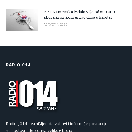
PPT Namenska izdala više od 500.000
akcija kroz konverziju duga u kapital
АВГУСТ 4, 2026
RADIO 014
Radio „014“ osmišljen da zabavi i informiše postao je
neizostavni deo dana velikog broja