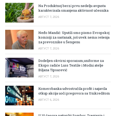
Na Produktnoj berzi prvu nedelju avgusta
karakterisala smanjena aktivnost učesnika
АВГУСТ 7, 2026
Neđo Mandić: Uputili smo pismo Evropskoj
komisiji za sastanak, još uvek nema rešenja
za prevoznike u Šengenu
АВГУСТ 7, 2026
Dodeljen okvirni sporazum,uniforme za
Ekspo radiće Luss Textile i Modni atelje
Biljana Tipsarević
АВГУСТ 7, 2026
Komercbanka udvostručila profit i najavila
otkup akcija uoči pregovora sa Unikreditom
АВГУСТ 6, 2026
U 10 časova najtopliji Sombor, Zrenjanin i