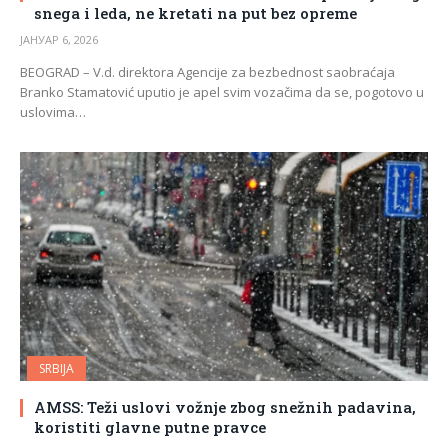
snega i leda, ne kretati na put bez opreme
ЈАНУАР 6, 2026
BEOGRAD – V.d. direktora Agencije za bezbednost saobraćaja
Branko Stamatović uputio je apel svim vozačima da se, pogotovo u
uslovima…
SRBIJA
AMSS: Teži uslovi vožnje zbog snežnih padavina,
koristiti glavne putne pravce