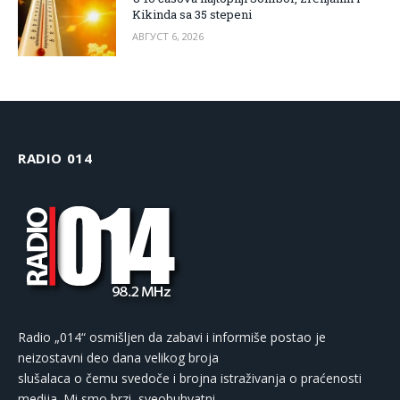
Kikinda sa 35 stepeni
АВГУСТ 6, 2026
RADIO 014
Radio „014“ osmišljen da zabavi i informiše postao je
neizostavni deo dana velikog broja
slušalaca o čemu svedoče i brojna istraživanja o praćenosti
medija. Mi smo brzi, sveobuhvatni,