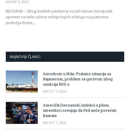
ЈАНУАР 4, 2026
BEOGRAD – Zbog snežnih padavina vozači danas moraju biti
spremni na teže uslove vožnje koji ih očekuju na putevima
područja Rume,…
NAJNOVIJI ČLANCI
Aerodrom u Nišu: Pratimo situaciju sa
Rajanerom, problem sa gorivom zbog
sankcija NIS-u
АВГУСТ 7, 2026
Američki berzanski indeksi u plusu,
investitori ocenjuju da Fed neće povećati
kamate
АВГУСТ 7, 2026