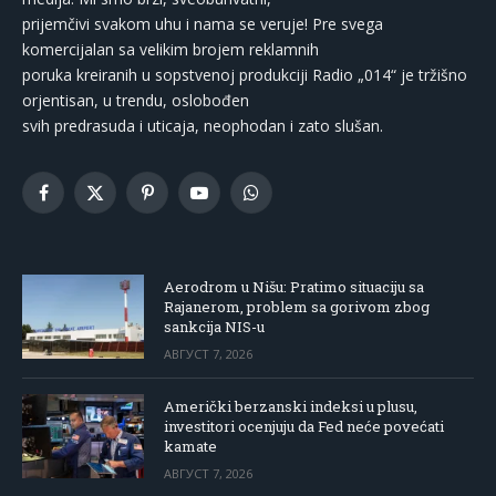
prijemčivi svakom uhu i nama se veruje! Pre svega
komercijalan sa velikim brojem reklamnih
poruka kreiranih u sopstvenoj produkciji Radio „014“ je tržišno
orjentisan, u trendu, oslobođen
svih predrasuda i uticaja, neophodan i zato slušan.
Facebook
X
Pinterest
YouTube
WhatsApp
(Twitter)
Aerodrom u Nišu: Pratimo situaciju sa
Rajanerom, problem sa gorivom zbog
sankcija NIS-u
АВГУСТ 7, 2026
Američki berzanski indeksi u plusu,
investitori ocenjuju da Fed neće povećati
kamate
АВГУСТ 7, 2026