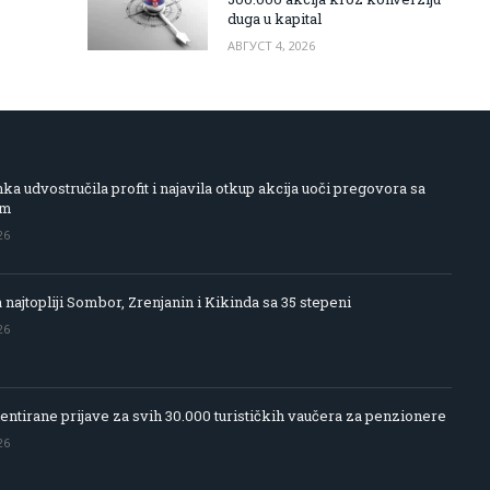
duga u kapital
АВГУСТ 4, 2026
 udvostručila profit i najavila otkup akcija uoči pregovora sa
om
26
 najtopliji Sombor, Zrenjanin i Kikinda sa 35 stepeni
26
entirane prijave za svih 30.000 turističkih vaučera za penzionere
26