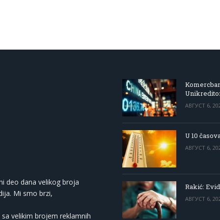
Komercbanka
Unikredit
АВГУСТ 6, 20
U 10 časova
АВГУСТ 6, 20
ni deo dana velikog broja
Rakić: Evid
ija. Mi smo brzi,
АВГУСТ 6, 20
 sa velikim brojem reklamnih