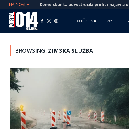
NAJNOVIJE:
POČETNA
VESTI
Facebook
X
Instagram
(Twitter)
BROWSING:
ZIMSKA SLUŽBA