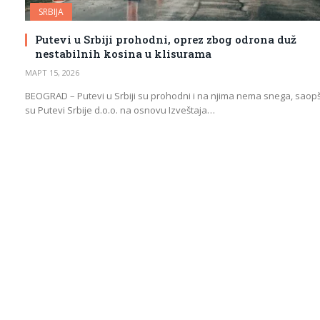
SRBIJA
Putevi u Srbiji prohodni, oprez zbog odrona duž
nestabilnih kosina u klisurama
МАРТ 15, 2026
BEOGRAD – Putevi u Srbiji su prohodni i na njima nema snega, saopšt
su Putevi Srbije d.o.o. na osnovu Izveštaja…