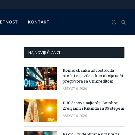
METNOST
KONTAKT
NAJNOVIJI ČLANCI
Komercbanka udvostručila
profit i najavila otkup akcija uoči
pregovora sa Unikreditom
АВГУСТ 6, 2026
U 10 časova najtopliji Sombor,
Zrenjanin i Kikinda sa 35 stepeni
АВГУСТ 6, 2026
Rakić: Evidentirane prijave za