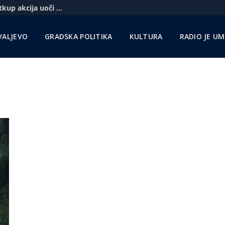
Komercbanka udvostručila profit i najavila otkup akcija uoči pregovora sa Unikreditom
VALJEVO
GRADSKA POLITIKA
KULTURA
RADIO JE U