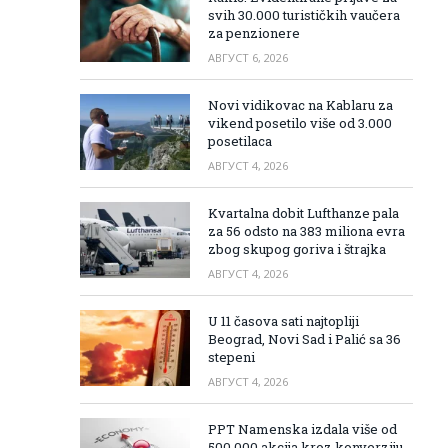
svih 30.000 turističkih vaučera
za penzionere
АВГУСТ 6, 2026
Novi vidikovac na Kablaru za
vikend posetilo više od 3.000
posetilaca
АВГУСТ 4, 2026
Kvartalna dobit Lufthanze pala
za 56 odsto na 383 miliona evra
zbog skupog goriva i štrajka
АВГУСТ 4, 2026
U 11 časova sati najtopliji
Beograd, Novi Sad i Palić sa 36
stepeni
АВГУСТ 4, 2026
PPT Namenska izdala više od
500.000 akcija kroz konverziju