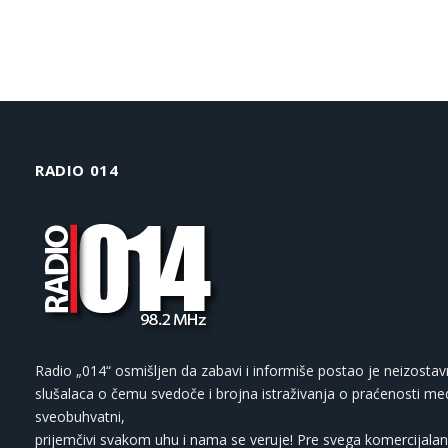
RADIO 014
Radio „014“ osmišljen da zabavi i informiše postao je neizostav
slušalaca o čemu svedoče i brojna istraživanja o praćenosti med
sveobuhvatni,
prijemčivi svakom uhu i nama se veruje! Pre svega komercijalan