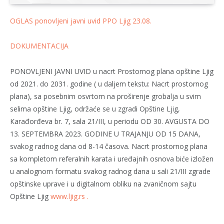
OGLAS ponovljeni javni uvid PPO Ljig 23.08.
DOKUMENTACIJA
PONOVLJENI JAVNI UVID u nacrt Prostornog plana opštine Ljig
od 2021. do 2031. godine ( u daljem tekstu: Nacrt prostornog
plana), sa posebnim osvrtom na proširenje grobalja u svim
selima opštine Ljig, održaće se u zgradi Opštine Ljig,
Кarađorđeva br. 7, sala 21/III, u periodu OD 30. AVGUSTA DO
13. SEPTEMBRA 2023. GODINE U TRAJANJU OD 15 DANA,
svakog radnog dana od 8-14 časova. Nacrt prostornog plana
sa kompletom referalnih karata i uređajnih osnova biće izložen
u analognom formatu svakog radnog dana u sali 21/III zgrade
opštinske uprave i u digitalnom obliku na zvaničnom sajtu
Opštine Ljig
www.ljig.rs .