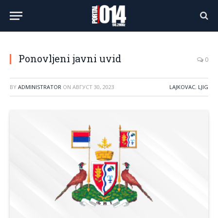
Ponovljeni javni uvid
0
BY
ADMINISTRATOR
ON
АВГУСТ 30, 2023
LAJKOVAC
,
LJIG