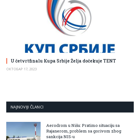
U četvrtfinalu Кupa Srbije Želja dočekuje TENT
ОКТОБАР 17, 2023
NAJNOVIJI ČLANCI
Aerodrom u Nišu: Pratimo situaciju sa
Rajanerom, problem sa gorivom zbog
sankcija NIS-u