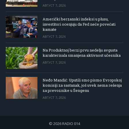
АВГУСТ 7, 2026
Američki berzanski indeksi u plusu,
investitori ocenjuju da Fed neće povećati
kamate
АВГУСТ 7, 2026
Na Produktnoj berzi prvu nedelju avgusta
karakterisala smanjena aktivnost učesnika
АВГУСТ 7, 2026
Neđo Mandić: Uputili smo pismo Evropskoj
komisiji za sastanak, još uvek nema rešenja
za prevoznike u Šengenu
АВГУСТ 7, 2026
© 2026 RADIO 014