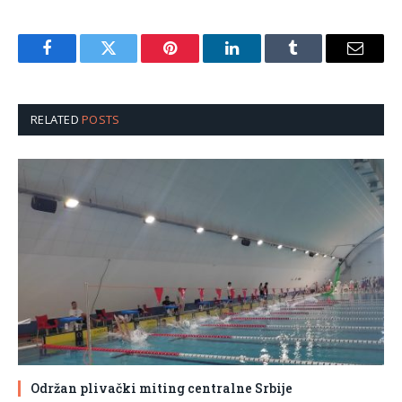
Facebook
Twitter
Pinterest
LinkedIn
Tumblr
Email
RELATED
POSTS
Održan plivački miting centralne Srbije