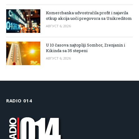
Komercbanka udvostručila profit i najavila
otkup akcija uoči pregovora sa Unikreditom
АВГУСТ 6, 2026
U 10 časova najtopliji Sombor, Zrenjanin i
Kikinda sa 35 stepeni
АВГУСТ 6, 2026
RADIO 014