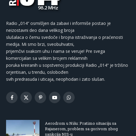
Radio „014“ osmišljen da zabavi i informiše postao je
neizostavni deo dana velikog broja
slušalaca o čemu svedoče i brojna istraživanja o praćenosti
medija. Mi smo brzi, sveobuhvatni,
prijemčivi svakom uhu i nama se veruje! Pre svega
komercijalan sa velikim brojem reklamnih
poruka kreiranih u sopstvenoj produkciji Radio „014“ je tržišno
orjentisan, u trendu, oslobođen
svih predrasuda i uticaja, neophodan i zato slušan.
Facebook
X
Pinterest
YouTube
WhatsApp
(Twitter)
Aerodrom u Nišu: Pratimo situaciju sa
Rajanerom, problem sa gorivom zbog
sankcija NIS-u