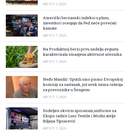
АВГУСТ 7, 2026
Američki berzanski indeksi u plusu,
investitori ocenjuju da Fed neće povećati
kamate
АВГУСТ 7, 2026
Na Produktnoj berzi prvu nedelju avgusta
karakterisala smanjena aktivnost učesnika
АВГУСТ 7, 2026
Neđo Mandić: Uputili smo pismo Evropskoj
komisiji za sastanak, još uvek nema rešenja
za prevoznike u Šengenu
АВГУСТ 7, 2026
Dodeljen okvirni sporazum,uniforme za
Ekspo radiće Luss Textile i Modni atelje
Biljana Tipsarević
АВГУСТ 7, 2026