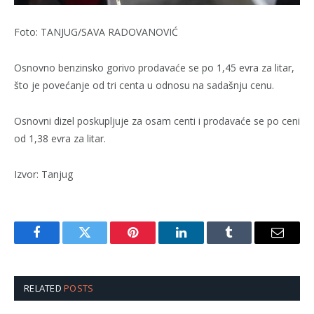
Foto: TANJUG/SAVA RADOVANOVIĆ
Osnovno benzinsko gorivo prodavaće se po 1,45 evra za litar,
što je povećanje od tri centa u odnosu na sadašnju cenu.
Osnovni dizel poskupljuje za osam centi i prodavaće se po ceni
od 1,38 evra za litar.
Izvor: Tanjug
Facebook
Twitter
Pinterest
LinkedIn
Tumblr
Email
RELATED
POSTS