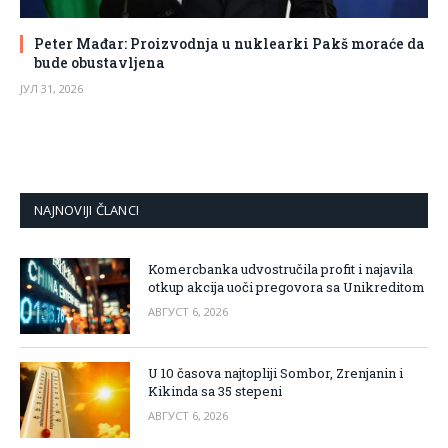
Peter Mađar: Proizvodnja u nuklearki Pakš moraće da
bude obustavljena
ЈУЛ 31, 2026
NAJNOVIJI ČLANCI
Komercbanka udvostručila profit i najavila
otkup akcija uoči pregovora sa Unikreditom
АВГУСТ 6, 2026
U 10 časova najtopliji Sombor, Zrenjanin i
Kikinda sa 35 stepeni
АВГУСТ 6, 2026