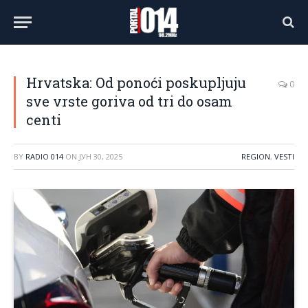
Hrvatska: Od ponoći poskupljuju
0
sve vrste goriva od tri do osam
centi
BY
RADIO 014
ON
ЈУН 30, 2025
REGION
,
VESTI