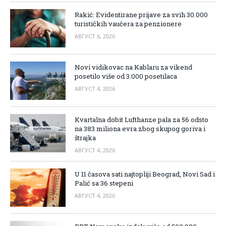
Rakić: Evidentirane prijave za svih 30.000
turističkih vaučera za penzionere
АВГУСТ 6, 2026
Novi vidikovac na Kablaru za vikend
posetilo više od 3.000 posetilaca
АВГУСТ 4, 2026
Kvartalna dobit Lufthanze pala za 56 odsto
na 383 miliona evra zbog skupog goriva i
štrajka
АВГУСТ 4, 2026
U 11 časova sati najtopliji Beograd, Novi Sad i
Palić sa 36 stepeni
АВГУСТ 4, 2026