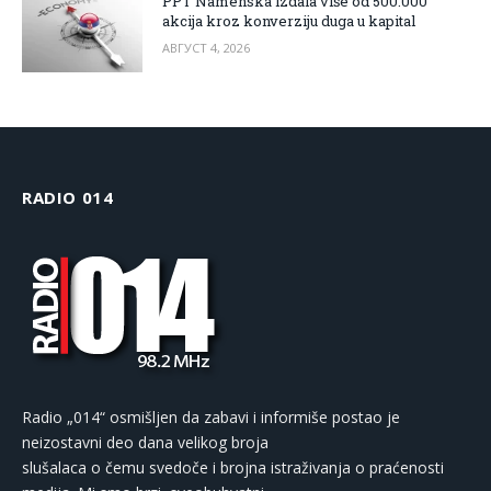
PPT Namenska izdala više od 500.000
akcija kroz konverziju duga u kapital
АВГУСТ 4, 2026
RADIO 014
Radio „014“ osmišljen da zabavi i informiše postao je
neizostavni deo dana velikog broja
slušalaca o čemu svedoče i brojna istraživanja o praćenosti