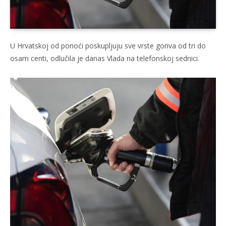
U Hrvatskoj od ponoći poskupljuju sve vrste goriva od tri do
osam centi, odlučila je danas Vlada na telefonskoj sednici.