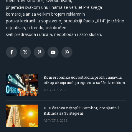
medija. Mi smo brzi, sveobuhvatni,
prijemčivi svakom uhu i nama se veruje! Pre svega
komercijalan sa velikim brojem reklamnih
poruka kreiranih u sopstvenoj produkciji Radio „014“ je tržišno
orjentisan, u trendu, oslobođen
svih predrasuda i uticaja, neophodan i zato slušan.
Facebook
X
Pinterest
YouTube
WhatsApp
(Twitter)
Komercbanka udvostručila profit i najavila
otkup akcija uoči pregovora sa Unikreditom
АВГУСТ 6, 2026
U 10 časova najtopliji Sombor, Zrenjanin i
Kikinda sa 35 stepeni
АВГУСТ 6, 2026