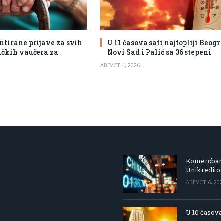
ntirane prijave za svih
U 11 časova sati najtopliji Beogr
tičkih vaučera za
Novi Sad i Palić sa 36 stepeni
АВГУСТ 4, 2026
Komercbanka
Unikredit
АВГУСТ 6, 20
U 10 časova