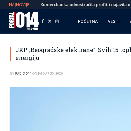
NAJNOVIJE:
POČETNA
VESTI
Facebook
X
Instagram
(Twitter)
JKP „Beogradske elektrane“: Svih 15 topl
energiju
BY
RADIO 014
ON
ЈАНУАР 30, 2026