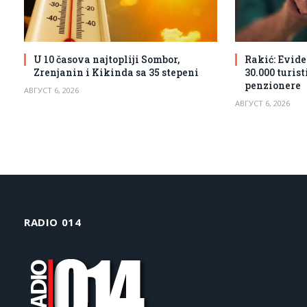
U 10 časova najtopliji Sombor,
Rakić: Evide
Zrenjanin i Kikinda sa 35 stepeni
30.000 turis
penzionere
АВГУСТ 6, 2026
АВГУСТ 6, 2026
RADIO 014