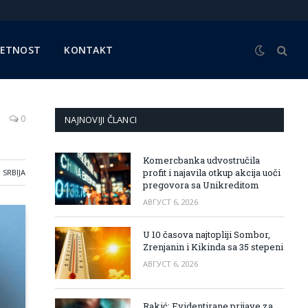
METNOST
KONTAKT
0
NAJNOVIJI ČLANCI
Komercbanka udvostručila
profit i najavila otkup akcija uoči
SRBIJA
pregovora sa Unikreditom
АВГУСТ 6, 2026
U 10 časova najtopliji Sombor,
Zrenjanin i Kikinda sa 35 stepeni
АВГУСТ 6, 2026
Rakić: Evidentirane prijave za