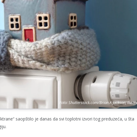
Foto: Shutterstock.com/Brian A Jackson, ilustr
ne“ saopštilo je danas da svi toplotni izvori tog preduzeća, u šta
iju.