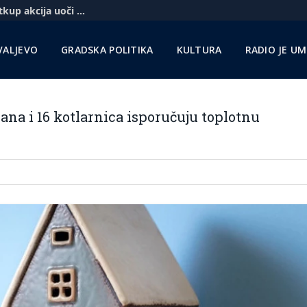
Komercbanka udvostručila profit i najavila otkup akcija uoči pregovora sa Unikreditom
VALJEVO
GRADSKA POLITIKA
KULTURA
RADIO JE U
ana i 16 kotlarnica isporučuju toplotnu