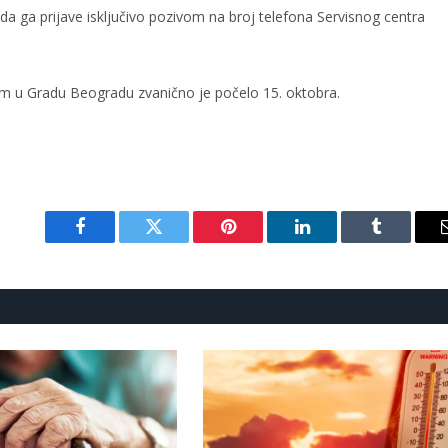
 ga prijave isključivo pozivom na broj telefona Servisnog centra
 u Gradu Beogradu zvanično je počelo 15. oktobra.
Facebook
Twitter
Pinterest
LinkedIn
Tumblr