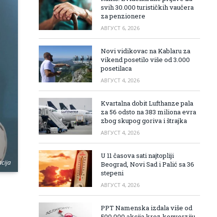
svih 30.000 turističkih vaučera
za penzionere
АВГУСТ 6, 2026
Novi vidikovac na Kablaru za
vikend posetilo više od 3.000
posetilaca
АВГУСТ 4, 2026
Kvartalna dobit Lufthanze pala
za 56 odsto na 383 miliona evra
zbog skupog goriva i štrajka
АВГУСТ 4, 2026
U 11 časova sati najtopliji
acija
Beograd, Novi Sad i Palić sa 36
stepeni
АВГУСТ 4, 2026
PPT Namenska izdala više od
500.000 akcija kroz konverziju