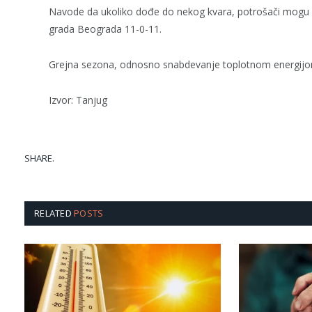
Navode da ukoliko dođe do nekog kvara, potrošači mogu da
grada Beograda 11-0-11.
Grejna sezona, odnosno snabdevanje toplotnom energijom
Izvor: Tanjug
SHARE.
RELATED
POSTS