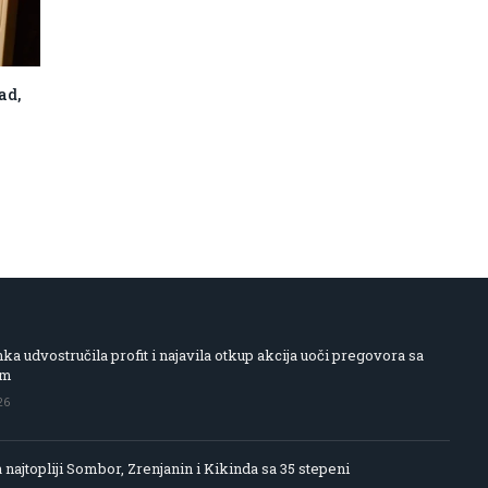
ad,
 udvostručila profit i najavila otkup akcija uoči pregovora sa
om
26
 najtopliji Sombor, Zrenjanin i Kikinda sa 35 stepeni