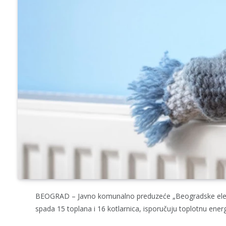
BEOGRAD – Javno komunalno preduzeće „Beogradske elektra
spada 15 toplana i 16 kotlarnica, isporučuju toplotnu energ