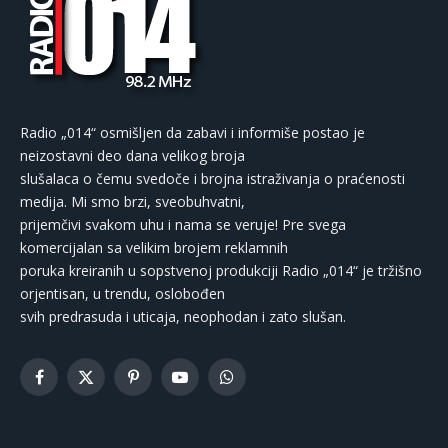
Radio „014“ osmišljen da zabavi i informiše postao je
neizostavni deo dana velikog broja
slušalaca o čemu svedoče i brojna istraživanja o praćenosti
medija. Mi smo brzi, sveobuhvatni,
prijemčivi svakom uhu i nama se veruje! Pre svega
komercijalan sa velikim brojem reklamnih
poruka kreiranih u sopstvenoj produkciji Radio „014“ je tržišno
orjentisan, u trendu, oslobođen
svih predrasuda i uticaja, neophodan i zato slušan.
Facebook
X
Pinterest
YouTube
WhatsApp
(Twitter)