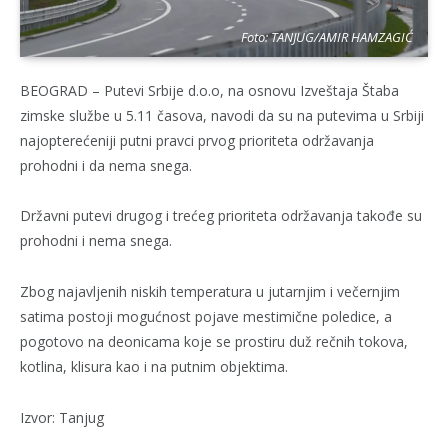
Foto: TANJUG/AMIR HAMZAGIĆ
BEOGRAD – Putevi Srbije d.o.o, na osnovu Izveštaja Štaba
zimske službe u 5.11 časova, navodi da su na putevima u Srbiji
najopterećeniji putni pravci prvog prioriteta održavanja
prohodni i da nema snega.
Državni putevi drugog i trećeg prioriteta održavanja takođe su
prohodni i nema snega.
Zbog najavljenih niskih temperatura u jutarnjim i večernjim
satima postoji mogućnost pojave mestimične poledice, a
pogotovo na deonicama koje se prostiru duž rečnih tokova,
kotlina, klisura kao i na putnim objektima.
Izvor: Tanjug