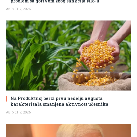
problem sa gorivom zbog sankcija NIS-u
АВГУСТ 7, 2026
Na Produktnoj berzi prvu nedelju avgusta
karakterisala smanjena aktivnost učesnika
АВГУСТ 7, 2026