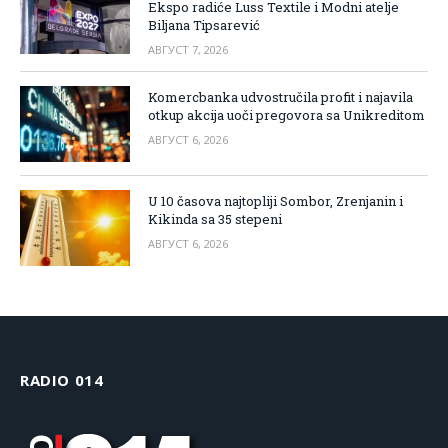
Ekspo radiće Luss Textile i Modni atelje
Biljana Tipsarević
АВГУСТ 7, 2026
Komercbanka udvostručila profit i najavila
otkup akcija uoči pregovora sa Unikreditom
АВГУСТ 6, 2026
U 10 časova najtopliji Sombor, Zrenjanin i
Kikinda sa 35 stepeni
АВГУСТ 6, 2026
RADIO 014