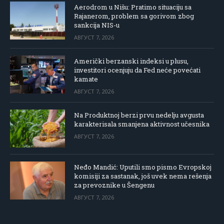
Aerodrom u Nišu: Pratimo situaciju sa
Rajanerom, problem sa gorivom zbog
sankcija NIS-u
АВГУСТ 7, 2026
Američki berzanski indeksi u plusu,
investitori ocenjuju da Fed neće povećati
kamate
АВГУСТ 7, 2026
Na Produktnoj berzi prvu nedelju avgusta
karakterisala smanjena aktivnost učesnika
АВГУСТ 7, 2026
Neđo Mandić: Uputili smo pismo Evropskoj
komisiji za sastanak, još uvek nema rešenja
za prevoznike u Šengenu
АВГУСТ 7, 2026