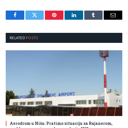
Facebook
Twitter
Pinterest
LinkedIn
Tumblr
Email
RELATED
POSTS
Aerodrom u Nišu: Pratimo situaciju sa Rajanerom,