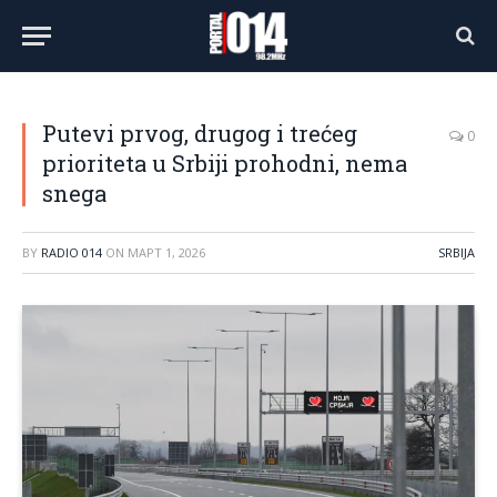
Putevi prvog, drugog i trećeg
0
prioriteta u Srbiji prohodni, nema
snega
BY
RADIO 014
ON
МАРТ 1, 2026
SRBIJA