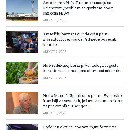
Aerodrom u Nišu: Pratimo situaciju sa
Rajanerom, problem sa gorivom zbog
sankcija NIS-u
АВГУСТ 7, 2026
Američki berzanski indeksi u plusu,
investitori ocenjuju da Fed neće povećati
kamate
АВГУСТ 7, 2026
Na Produktnoj berzi prvu nedelju avgusta
karakterisala smanjena aktivnost učesnika
АВГУСТ 7, 2026
Neđo Mandić: Uputili smo pismo Evropskoj
komisiji za sastanak, još uvek nema rešenja
za prevoznike u Šengenu
АВГУСТ 7, 2026
Dodeljen okvirni sporazum,uniforme za