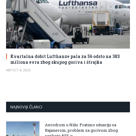
Kvartalna dobit Lufthanze pala za 56 odsto na 383
miliona evra zbog skupog goriva i štrajka
АВГУСТ 4, 2026
NAJNOVIJI ČLANCI
Aerodrom u Nišu: Pratimo situaciju sa
Rajanerom, problem sa gorivom zbog
sankcija NIS-u