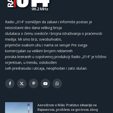
Radio „014“ osmišljen da zabavi i informiše postao je
neizostavni deo dana velikog broja
slušalaca o čemu svedoče i brojna istraživanja o praćenosti
medija. Mi smo brzi, sveobuhvatni,
prijemčivi svakom uhu i nama se veruje! Pre svega
komercijalan sa velikim brojem reklamnih
poruka kreiranih u sopstvenoj produkciji Radio „014“ je tržišno
orjentisan, u trendu, oslobođen
svih predrasuda i uticaja, neophodan i zato slušan.
Facebook
X
Pinterest
YouTube
WhatsApp
(Twitter)
Aerodrom u Nišu: Pratimo situaciju sa
Rajanerom, problem sa gorivom zbog