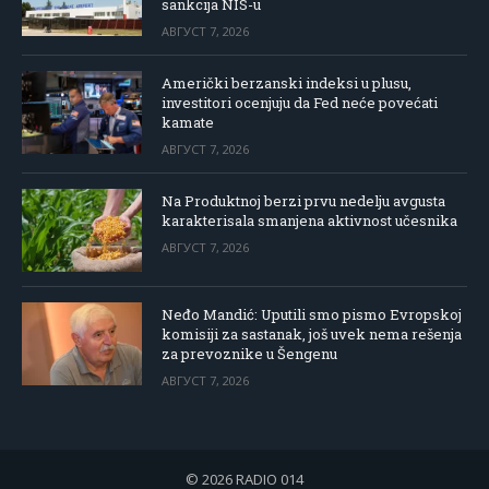
sankcija NIS-u
АВГУСТ 7, 2026
Američki berzanski indeksi u plusu,
investitori ocenjuju da Fed neće povećati
kamate
АВГУСТ 7, 2026
Na Produktnoj berzi prvu nedelju avgusta
karakterisala smanjena aktivnost učesnika
АВГУСТ 7, 2026
Neđo Mandić: Uputili smo pismo Evropskoj
komisiji za sastanak, još uvek nema rešenja
za prevoznike u Šengenu
АВГУСТ 7, 2026
© 2026 RADIO 014