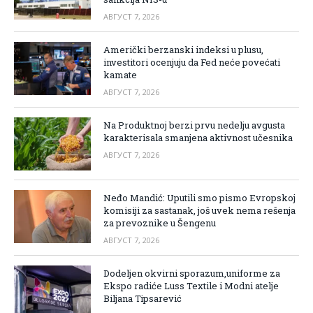
АВГУСТ 7, 2026
Američki berzanski indeksi u plusu,
investitori ocenjuju da Fed neće povećati
kamate
АВГУСТ 7, 2026
Na Produktnoj berzi prvu nedelju avgusta
karakterisala smanjena aktivnost učesnika
АВГУСТ 7, 2026
Neđo Mandić: Uputili smo pismo Evropskoj
komisiji za sastanak, još uvek nema rešenja
za prevoznike u Šengenu
АВГУСТ 7, 2026
Dodeljen okvirni sporazum,uniforme za
Ekspo radiće Luss Textile i Modni atelje
Biljana Tipsarević