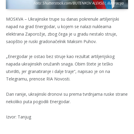
Foto: Shutterstock.com/BUTENKOV ALEKSEI, ilustracija
MOSKVA – Ukrajinske trupe su danas pokrenule artiljerijski
napad na grad Energodar, u kojem se nalazi nuklearna
elektrana Zaporožje, zbog čega je u gradu nestalo struje,
saopštio je ruski gradonačelnik Maksim Puhov.
„Energodar je ostao bez struje kao rezultat artiljerijskog
napada ukrajinskih oružanih snaga. Obim štete je teško
utvrditi, jer granatiranje i dalje traje“, napisao je on na
Telegramu, prenose RIA Novosti.
Dan ranije, ukrajinski dronovi su prema tvrdnjama ruske strane
nekoliko puta pogodili Energodar.
Izvor: Tanjug