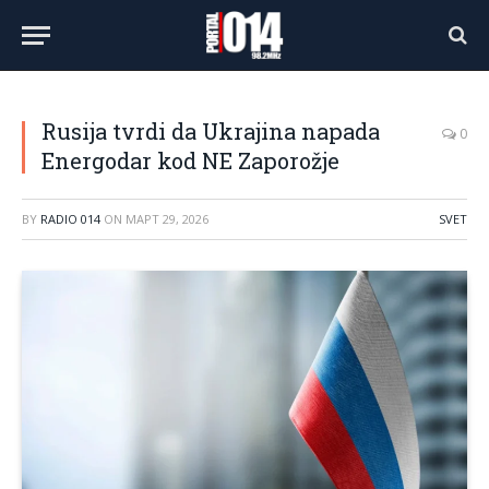
Rusija tvrdi da Ukrajina napada
0
Energodar kod NE Zaporožje
BY
RADIO 014
ON
МАРТ 29, 2026
SVET