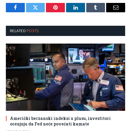
Facebook
Twitter
Pinterest
LinkedIn
Tumblr
Email
RELATED
POSTS
Američki berzanski indeksi u plusu, investitori
ocenjuju da Fed neće povećati kamate