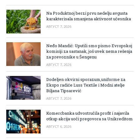
Na Produktnoj berzi prvu nedelju avgusta
karakterisala smanjena aktivnost učesnika
АВГУСТ 7, 2026
Neđo Mandić: Uputili smo pismo Evropskoj
komisiji za sastanak, još uvek nema rešenja
za prevoznike u Šengenu
АВГУСТ 7, 2026
Dodeljen okvirni sporazum,uniforme za
Ekspo radiće Luss Textile i Modni atelje
Biljana Tipsarević
АВГУСТ 7, 2026
Komercbanka udvostručila profit i najavila
otkup akcija uoči pregovora sa Unikreditom
АВГУСТ 6, 2026