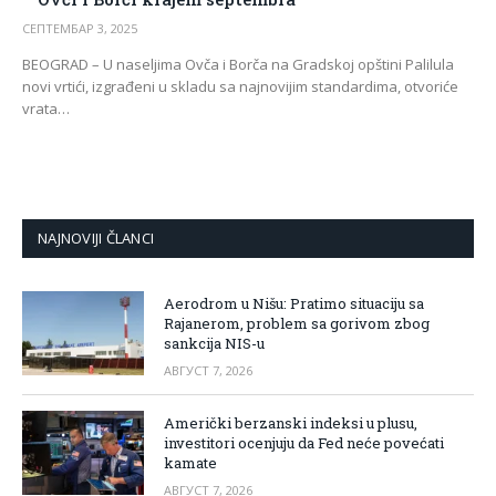
СЕПТЕМБАР 3, 2025
BEOGRAD – U naseljima Ovča i Borča na Gradskoj opštini Palilula
novi vrtići, izgrađeni u skladu sa najnovijim standardima, otvoriće
vrata…
NAJNOVIJI ČLANCI
Aerodrom u Nišu: Pratimo situaciju sa
Rajanerom, problem sa gorivom zbog
sankcija NIS-u
АВГУСТ 7, 2026
Američki berzanski indeksi u plusu,
investitori ocenjuju da Fed neće povećati
kamate
АВГУСТ 7, 2026