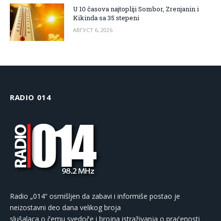
U 10 časova najtopliji Sombor, Zrenjanin i
Kikinda sa 35 stepeni
АВГУСТ 6, 2026
RADIO 014
Radio „014“ osmišljen da zabavi i informiše postao je
neizostavni deo dana velikog broja
slušalaca o čemu svedoče i brojna istraživanja o praćenosti