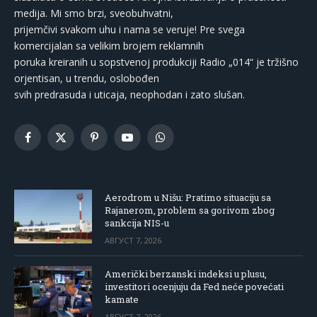
medija. Mi smo brzi, sveobuhvatni,
prijemčivi svakom uhu i nama se veruje! Pre svega
komercijalan sa velikim brojem reklamnih
poruka kreiranih u sopstvenoj produkciji Radio „014“ je tržišno
orjentisan, u trendu, oslobođen
svih predrasuda i uticaja, neophodan i zato slušan.
Facebook
X
Pinterest
YouTube
WhatsApp
(Twitter)
Aerodrom u Nišu: Pratimo situaciju sa
Rajanerom, problem sa gorivom zbog
sankcija NIS-u
АВГУСТ 7, 2026
Američki berzanski indeksi u plusu,
investitori ocenjuju da Fed neće povećati
kamate
АВГУСТ 7, 2026