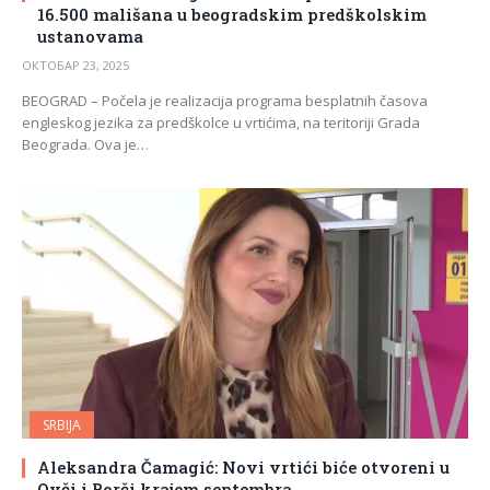
16.500 mališana u beogradskim predškolskim
ustanovama
ОКТОБАР 23, 2025
BEOGRAD – Počela je realizacija programa besplatnih časova
engleskog jezika za predškolce u vrtićima, na teritoriji Grada
Beograda. Ova je…
SRBIJA
Aleksandra Čamagić: Novi vrtići biće otvoreni u
Ovči i Borči krajem septembra